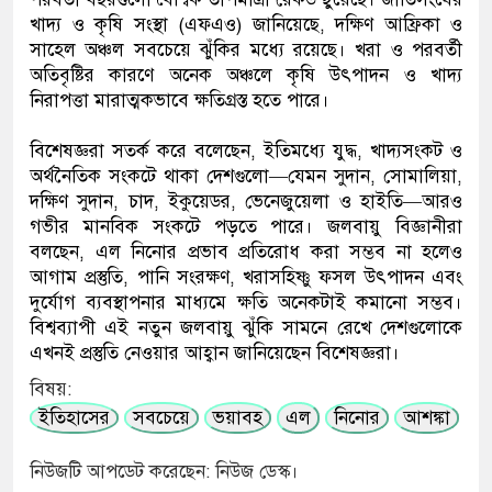
খাদ্য ও কৃষি সংস্থা (এফএও) জানিয়েছে, দক্ষিণ আফ্রিকা ও
সাহেল অঞ্চল সবচেয়ে ঝুঁকির মধ্যে রয়েছে। খরা ও পরবর্তী
অতিবৃষ্টির কারণে অনেক অঞ্চলে কৃষি উৎপাদন ও খাদ্য
নিরাপত্তা মারাত্মকভাবে ক্ষতিগ্রস্ত হতে পারে।
বিশেষজ্ঞরা সতর্ক করে বলেছেন, ইতিমধ্যে যুদ্ধ, খাদ্যসংকট ও
অর্থনৈতিক সংকটে থাকা দেশগুলো—যেমন সুদান, সোমালিয়া,
দক্ষিণ সুদান, চাদ, ইকুয়েডর, ভেনেজুয়েলা ও হাইতি—আরও
গভীর মানবিক সংকটে পড়তে পারে। জলবায়ু বিজ্ঞানীরা
বলছেন, এল নিনোর প্রভাব প্রতিরোধ করা সম্ভব না হলেও
আগাম প্রস্তুতি, পানি সংরক্ষণ, খরাসহিষ্ণু ফসল উৎপাদন এবং
দুর্যোগ ব্যবস্থাপনার মাধ্যমে ক্ষতি অনেকটাই কমানো সম্ভব।
বিশ্বব্যাপী এই নতুন জলবায়ু ঝুঁকি সামনে রেখে দেশগুলোকে
এখনই প্রস্তুতি নেওয়ার আহ্বান জানিয়েছেন বিশেষজ্ঞরা।
বিষয়:
ইতিহাসের
সবচেয়ে
ভয়াবহ
এল
নিনোর
আশঙ্কা
নিউজটি আপডেট করেছেন: নিউজ ডেস্ক।