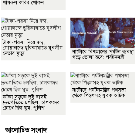
খায়রুল কবির খোকন
টাকা-পয়সা নিয়ে দ্বন্দ্ব,
গোয়ালন্দে ছুরিকাঘাতে যুবলীগ
নাটোরে বিশ্বমানের পর্যটন ব্যবস্থা
নেতার মৃত্যু
গড়ে তোলা হবে: পর্যটনমন্ত্রী
নাটোরে পর্যটনমন্ত্রীর পথসভা
থেকে পিস্তলসহ যুবক আটক
ফাঁকা সড়কে দুই বাসই
দ্রুতগতিতে চলছিল, চালকদের
চোখে ছিল ঘুম: পুলিশ
আলোচিত সংবাদ