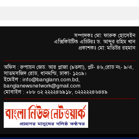
সম্পাদকঃ মো: ফারুক হোসেইন
এক্সিকিউটিভ এডিটরঃ ড. আব্দুর রহিম খান
প্রকাশকঃ মো: মতিউর রহমান
অফিস : রুপায়ন জেড. আর প্লাজা (৯তলা), প্লট- ৪৬,রোড নং- ৯/এ,
সাতমসজিদ রোড, ধানমন্ডি, ঢাকা- ১২০৯।
ইমেইল : info@banglann.com.bd,
banglanewsnetwork@gmail.com
মোবাইল : +৮৮ ০২ ২২২২৪৬৯১৮, ০২২২২২৪৬৪৪৯