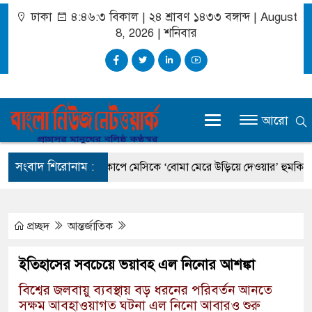
ঢাকা
৪:৪৬:৪ বিকাল
|
২৪ শ্রাবণ ১৪৩৩ বঙ্গাব্দ | August
8, 2026
|
শনিবার
আরো
সংবাদ শিরোনাম :
মন্ত্রী
বিশ্বকাপে মেসিকে ‘বোমা মেরে উড়িয়ে দেওয়ার’ হুমকি, চাঞ্চল্যকর
প্রচ্ছদ
আন্তর্জাতিক
ইতিহাসের সবচেয়ে ভয়াবহ এল নিনোর আশঙ্কা
বিশ্বের জলবায়ু ব্যবস্থায় বড় ধরনের পরিবর্তন আনতে
সক্ষম আবহাওয়াগত ঘটনা এল নিনো আবারও শুরু