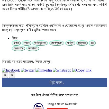
জানিয়েছেন, ইরানের সঙ্গে আলোচনায় কিছু ইতিবাচক অগ্রগতির ইঙ্গিত পাওয়া যাচ্ছে।
তবে তিনি সতর্ক করে বলেন, এখনই চূড়ান্ত সিদ্ধান্তে পৌঁছানোর সময় নয় এবং আগামী
কয়েক দিনের পরিস্থিতি আলোচনার ভবিষ্যৎ নির্ধারণ করবে।
বিশ্লেষকদের মতে, পাকিস্তান বর্তমানে ওয়াশিংটন ও তেহরানের মধ্যে পরোক্ষ আলোচনায়
গুরুত্বপূর্ণ মধ্যস্থতাকারীর ভূমিকা পালন করছে।
বিষয়:
ইরান
সফরে
পাকিস্তানের
সেনাপ্রধান
শান্তি
চুক্তিতে
বড়
অগ্রগতির
সম্ভাবনা
নিউজটি আপডেট করেছেন: নিউজ ডেস্ক।
অ
অ
প্রিন্ট করুন :
বাংলা নিউজ নেটওয়ার্ক ইউটিউব চ্যানেলে সাবস্ক্রাইব করুন