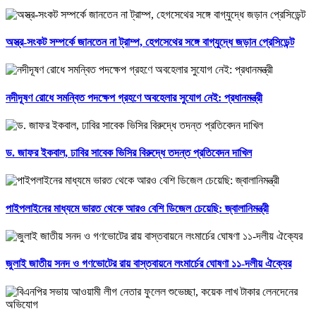
অস্ত্র-সংকট সম্পর্কে জানতেন না ট্রাম্প, হেগসেথের সঙ্গে বাগ্‌যুদ্ধে জড়ান প্রেসিডেন্ট
নদীদূষণ রোধে সমন্বিত পদক্ষেপ গ্রহণে অবহেলার সুযোগ নেই: প্রধানমন্ত্রী
ড. জাফর ইকবাল, ঢাবির সাবেক ভিসির বিরুদ্ধে তদন্ত প্রতিবেদন দাখিল
পাইপলাইনের মাধ্যমে ভারত থেকে আরও বেশি ডিজেল চেয়েছি: জ্বালানিমন্ত্রী
জুলাই জাতীয় সনদ ও গণভোটের রায় বাস্তবায়নে লংমার্চের ঘোষণা ১১-দলীয় ঐক্যের