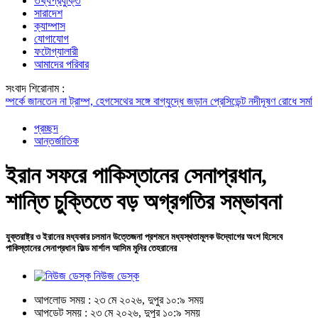
তথ্যপ্রযুক্তি
সারাদেশ
ক্যাম্পাস
যোগাযোগ
ফটোগ্যালারী
আমাদের পরিবার
সংবাদ শিরোনাম :
 জানতেন না ট্রাম্প, হেগসেথের সঙ্গে বাগ্‌যুদ্ধে জড়ান প্রেসিডেন্ট
নদীদূষণ রোধে সমন্বিত পদক্
প্রচ্ছদ
আন্তর্জাতিক
ইরান সফরে পাকিস্তানের সেনাপ্রধান,
শান্তি চুক্তিতে বড় অগ্রগতির সম্ভাবনা
যুক্তরাষ্ট্র ও ইরানের মধ্যকার চলমান উত্তেজনা প্রশমনে মধ্যস্থতামূলক উদ্যোগের অংশ হিসেবে
পাকিস্তানের সেনাপ্রধান ফিল্ড মার্শাল আসিম মুনির তেহরানের
নিউজ ডেস্ক
আপলোড সময় : ২৩ মে ২০২৬, দুপুর ১০:৯ সময়
আপডেট সময় : ২৩ মে ২০২৬, দুপুর ১০:৯ সময়