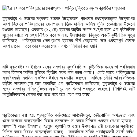
যুক্তরাষ্ট্র ও ইরানের মধ্যকার চলমান উত্তেজনা প্রশমনে মধ্যস্থতামূলক উদ্যোগের
অংশ হিসেবে পাকিস্তানের সেনাপ্রধান ফিল্ড মার্শাল আসিম মুনির তেহরানের উদ্দেশে
রওয়ানা হয়েছেন। শুক্রবার (২২ মে) ইরানের রাষ্ট্রীয় সংবাদ সংস্থা ইরনা এক কূটনৈতিক
সূত্রের বরাতে এ তথ্য নিশ্চিত করে জানায়, ইসলামাবাদে নিযুক্ত একটি কূটনৈতিক সূত্র
জানিয়েছে—পাকিস্তানের সেনাপ্রধান ইরানের শীর্ষ নেতৃত্বের সঙ্গে গুরুত্বপূর্ণ বৈঠকে
অংশ নেবেন। তবে তার সফরের মেয়াদ এখনো নির্ধারণ করা হয়নি।
এটি যুক্তরাষ্ট্র ও ইরানের মধ্যে সম্ভাব্য যুদ্ধবিরতি ও কূটনৈতিক সমঝোতা প্রক্রিয়ার
অংশ হিসেবে আসিম মুনিরের দ্বিতীয় সফর বলে জানা গেছে। একই সময়ে পাকিস্তানের
স্বরাষ্ট্রমন্ত্রী মহসিন নাকভিও ইরানে অবস্থান করছেন। এদিকে সৌদি আরবভিত্তিক
রাষ্ট্রীয় সংবাদমাধ্যম আল আরাবিয়া এক প্রতিবেদনে জানিয়েছে, যুক্তরাষ্ট্র ও ইরানের
মধ্যে সম্ভাব্য শান্তিচুক্তির একটি চূড়ান্ত খসড়া প্রস্তুত হয়েছে। শিগগিরই এটি
আনুষ্ঠানিকভাবে ঘোষণা করা হতে পারে বলে ধারণা করা হচ্ছে।
প্রতিবেদনে বলা হয়, প্রস্তাবিত কাঠামোতে সার্বভৌমত্ব, ভৌগোলিক অখণ্ডতা এবং
একে অপরের অভ্যন্তরীণ বিষয়ে হস্তক্ষেপ না করার নীতিকে গুরুত্ব দেওয়া হয়েছে।
পাশাপাশি আরব উপসাগর, হরমুজ প্রণালি ও ওমান উপসাগরে নৌ চলাচলের স্বাধীনতা
নিশ্চিত করার বিষয়ও অন্তর্ভুক্ত রয়েছে। অন্যদিকে মার্কিন পররাষ্ট্রমন্ত্রী মার্কো রুবিও