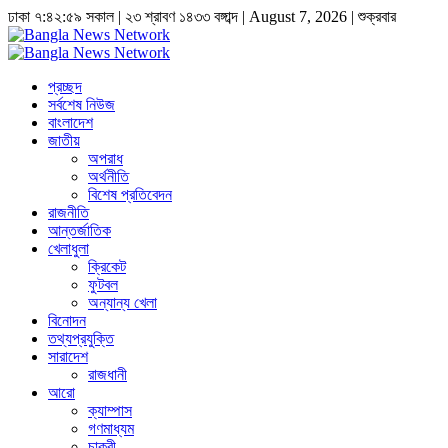
ঢাকা
৭:৪২:৫৯ সকাল
|
২৩ শ্রাবণ ১৪৩৩ বঙ্গাব্দ | August 7, 2026
|
শুক্রবার
প্রচ্ছদ
সর্বশেষ নিউজ
বাংলাদেশ
জাতীয়
অপরাধ
অর্থনীতি
বিশেষ প্রতিবেদন
রাজনীতি
আন্তর্জাতিক
খেলাধুলা
ক্রিকেট
ফুটবল
অন্যান্য খেলা
বিনোদন
তথ্যপ্রযুক্তি
সারাদেশ
রাজধানী
আরো
ক্যাম্পাস
গণমাধ্যম
চাকুরী