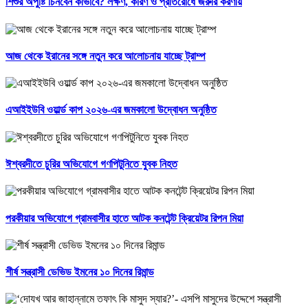
শিশুর অপুষ্টি চিনবেন কীভাবে? লক্ষণ, কারণ ও প্রতিরোধে জরুরি করণীয়
আজ থেকে ইরানের সঙ্গে নতুন করে আলোচনায় যাচ্ছে ট্রাম্প
এআইইউবি ওয়ার্ল্ড কাপ ২০২৬-এর জমকালো উদ্বোধন অনুষ্ঠিত
ঈশ্বরদীতে চুরির অভিযোগে গণপিটুনিতে যুবক নিহত
পরকীয়ার অভিযোগে গ্রামবাসীর হাতে আটক কনটেন্ট ক্রিয়েটর রিপন মিয়া
শীর্ষ সন্ত্রাসী ডেভিড ইমনের ১০ দিনের রিমান্ড