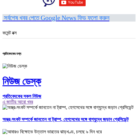
সর্বশেষ খবর পেতে Google News ফিড ফলো করুন
কমেন্ট বক্স
প্রতিবেদকের তথ্য
নিউজ ডেস্ক
প্রতিবেদকের সকল নিউজ
এ জাতীয় আরো খবর
অস্ত্র-সংকট সম্পর্কে জানতেন না ট্রাম্প, হেগসেথের সঙ্গে বাগ্‌যুদ্ধে জড়ান প্রেসিডেন্ট