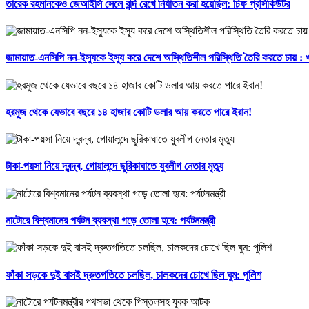
তারেক রহমানকেও জেআইসি সেলে বন্দি রেখে নির্যাতন করা হয়েছিল: চিফ প্রসিকিউটর
জামায়াত-এনসিপি নন-ইস্যুকে ইস্যু করে দেশে অস্থিতিশীল পরিস্থিতি তৈরি করতে চায় :
হরমুজ থেকে যেভাবে বছরে ১৪ হাজার কোটি ডলার আয় করতে পারে ইরান!
টাকা-পয়সা নিয়ে দ্বন্দ্ব, গোয়ালন্দে ছুরিকাঘাতে যুবলীগ নেতার মৃত্যু
নাটোরে বিশ্বমানের পর্যটন ব্যবস্থা গড়ে তোলা হবে: পর্যটনমন্ত্রী
ফাঁকা সড়কে দুই বাসই দ্রুতগতিতে চলছিল, চালকদের চোখে ছিল ঘুম: পুলিশ