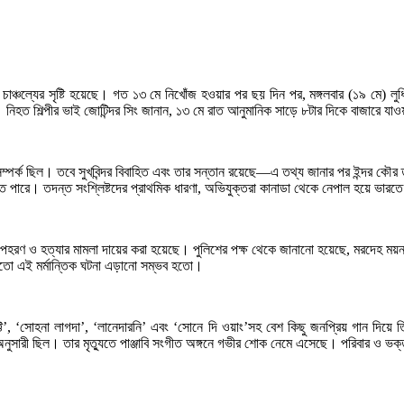
ক চাঞ্চল্যের সৃষ্টি হয়েছে। গত ১৩ মে নিখোঁজ হওয়ার পর ছয় দিন পর, মঙ্গলবার (১৯ মে) ল
পারে। নিহত শিল্পীর ভাই জোটিন্দর সিং জানান, ১৩ মে রাত আনুমানিক সাড়ে ৮টার দিকে বাজার
্বে সম্পর্ক ছিল। তবে সুখবিন্দর বিবাহিত এবং তার সন্তান রয়েছে—এ তথ্য জানার পর ইন্দর কৌর 
তে পারে। তদন্ত সংশ্লিষ্টদের প্রাথমিক ধারণা, অভিযুক্তরা কানাডা থেকে নেপাল হয়ে ভার
 অপহরণ ও হত্যার মামলা দায়ের করা হয়েছে। পুলিশের পক্ষ থেকে জানানো হয়েছে, মরদেহ ময়
তো এই মর্মান্তিক ঘটনা এড়ানো সম্ভব হতো।
টি’, ‘সোহনা লাগদা’, ‘লানেদারনি’ এবং ‘সোনে দি ওয়াং’সহ বেশ কিছু জনপ্রিয় গান দিয়ে
নুসারী ছিল। তার মৃত্যুতে পাঞ্জাবি সংগীত অঙ্গনে গভীর শোক নেমে এসেছে। পরিবার ও ভক