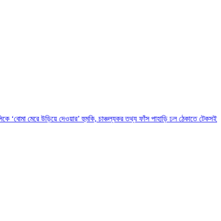
 উড়িয়ে দেওয়ার’ হুমকি, চাঞ্চল্যকর তথ্য ফাঁস
পাহাড়ি ঢল ঠেকাতে টেকসই বেড়িবাঁধ নির্মাণ করা