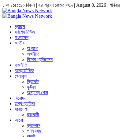
ঢাকা
৪:৫৫:১১ বিকাল
|
২৪ শ্রাবণ ১৪৩৩ বঙ্গাব্দ | August 8, 2026
|
শনিবার
প্রচ্ছদ
সর্বশেষ নিউজ
বাংলাদেশ
জাতীয়
অপরাধ
অর্থনীতি
বিশেষ প্রতিবেদন
রাজনীতি
আন্তর্জাতিক
খেলাধুলা
ক্রিকেট
ফুটবল
অন্যান্য খেলা
বিনোদন
তথ্যপ্রযুক্তি
সারাদেশ
রাজধানী
আরো
ক্যাম্পাস
গণমাধ্যম
চাকুরী