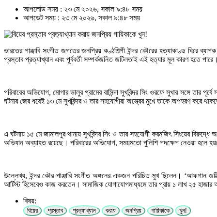
আপলোড সময় : ২৩ মে ২০২৬, সকাল ৯:৪৮ সময়
আপডেট সময় : ২৩ মে ২০২৬, সকাল ৯:৪৮ সময়
ভারতের পাঞ্জাবি সংগীত জগতের জনপ্রিয় কণ্ঠশিল্পী ইন্দর কৌরের হত্যাকাণ্ড ঘিরে ব্যাপ
প্রস্তাব প্রত্যাখ্যান এবং পূর্ববর্তী সম্পর্কজনিত জটিলতাই এই হত্যার মূল কারণ হতে 
পরিবারের অভিযোগ, মোগার ভালুর গ্রামের বাসিন্দা সুখবিন্দর সিং ওরফে সুখার সঙ্গে তার পূর
ঘটনার জের ধরেই ১৩ মে সুখবিন্দর ও তার সহযোগীরা অস্ত্রের মুখে তাকে অপহরণ করে থাক
এ ঘটনায় ১৫ মে জামালপুর থানায় সুখবিন্দর সিং ও তার সহযোগী করমজিৎ সিংয়ের বিরুদ্ধে
অভিযান অব্যাহত রয়েছে। পরিবারের অভিযোগ, সময়মতো পুলিশি পদক্ষেপ নেওয়া হলে হয়
উল্লেখ্য, ইন্দর কৌর পাঞ্জাবি সংগীত অঙ্গনের একজন পরিচিত মুখ ছিলেন। ‘আফগান জট্
আর্টিস্ট হিসেবেও কাজ করতেন। সামাজিক যোগাযোগমাধ্যমে তার প্রায় ১ লাখ ২৫ হাজার অ
বিষয়:
বিয়ের
প্রস্তাব
প্রত্যাখ্যান
করায়
জনপ্রিয়
গায়িকাকে
খুন!