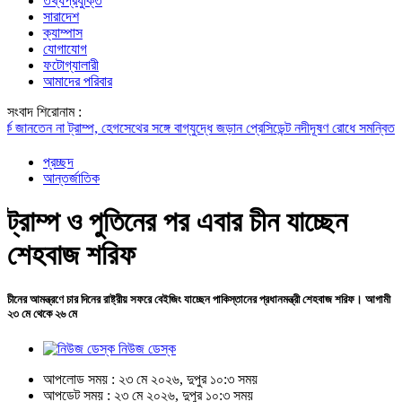
তথ্যপ্রযুক্তি
সারাদেশ
ক্যাম্পাস
যোগাযোগ
ফটোগ্যালারী
আমাদের পরিবার
সংবাদ শিরোনাম :
তেন না ট্রাম্প, হেগসেথের সঙ্গে বাগ্‌যুদ্ধে জড়ান প্রেসিডেন্ট
নদীদূষণ রোধে সমন্বিত পদক্ষেপ 
প্রচ্ছদ
আন্তর্জাতিক
ট্রাম্প ও পুতিনের পর এবার চীন যাচ্ছেন
শেহবাজ শরিফ
চীনের আমন্ত্রণে চার দিনের রাষ্ট্রীয় সফরে বেইজিং যাচ্ছেন পাকিস্তানের প্রধানমন্ত্রী শেহবাজ শরিফ। আগামী
২৩ মে থেকে ২৬ মে
নিউজ ডেস্ক
আপলোড সময় : ২৩ মে ২০২৬, দুপুর ১০:৩ সময়
আপডেট সময় : ২৩ মে ২০২৬, দুপুর ১০:৩ সময়