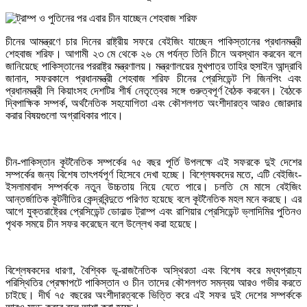
চীনের আমন্ত্রণে চার দিনের রাষ্ট্রীয় সফরে বেইজিং যাচ্ছেন পাকিস্তানের প্রধানমন্ত্রী
শেহবাজ শরিফ। আগামী ২৩ মে থেকে ২৬ মে পর্যন্ত তিনি চীনে অবস্থান করবেন বলে
জানিয়েছে পাকিস্তানের পররাষ্ট্র মন্ত্রণালয়। মন্ত্রণালয়ের মুখপাত্র তাহির হুসাইন আন্দ্রাবি
জানান, সফরকালে প্রধানমন্ত্রী শেহবাজ শরিফ চীনের প্রেসিডেন্ট শি জিনপিং এবং
প্রধানমন্ত্রী লি কিয়াংসহ দেশটির শীর্ষ নেতৃত্বের সঙ্গে গুরুত্বপূর্ণ বৈঠক করবেন। বৈঠকে
দ্বিপাক্ষিক সম্পর্ক, অর্থনৈতিক সহযোগিতা এবং কৌশলগত অংশীদারত্ব আরও জোরদার
করার বিষয়গুলো অগ্রাধিকার পাবে।
চীন-পাকিস্তান কূটনৈতিক সম্পর্কের ৭৫ বছর পূর্তি উপলক্ষে এই সফরকে দুই দেশের
সম্পর্কের জন্য বিশেষ তাৎপর্যপূর্ণ হিসেবে দেখা হচ্ছে। বিশ্লেষকদের মতে, এটি বেইজিং-
ইসলামাবাদ সম্পর্ককে নতুন উচ্চতায় নিয়ে যেতে পারে। চলতি মে মাসে বেইজিং
আন্তর্জাতিক কূটনীতির কেন্দ্রবিন্দুতে পরিণত হয়েছে বলে কূটনৈতিক মহল মনে করছে। এর
আগে যুক্তরাষ্ট্রের প্রেসিডেন্ট ডোনাল্ড ট্রাম্প এবং রাশিয়ার প্রেসিডেন্ট ভ্লাদিমির পুতিনও
পৃথক সময়ে চীন সফর করেছেন বলে উল্লেখ করা হয়েছে।
বিশ্লেষকদের ধারণা, বৈশ্বিক ভূ-রাজনৈতিক অস্থিরতা এবং বিশেষ করে মধ্যপ্রাচ্য
পরিস্থিতির প্রেক্ষাপটে পাকিস্তান ও চীন তাদের কৌশলগত সমন্বয় আরও গভীর করতে
চাইছে। দীর্ঘ ৭৫ বছরের অংশীদারত্বকে ভিত্তি করে এই সফর দুই দেশের সম্পর্ককে