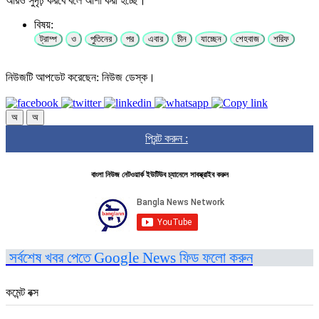
আরও সুদৃঢ় করবে বলে আশা করা হচ্ছে।
বিষয়:
ট্রাম্প
ও
পুতিনের
পর
এবার
চীন
যাচ্ছেন
শেহবাজ
শরিফ
নিউজটি আপডেট করেছেন: নিউজ ডেস্ক।
অ
অ
প্রিন্ট করুন :
বাংলা নিউজ নেটওয়ার্ক ইউটিউব চ্যানেলে সাবস্ক্রাইব করুন
সর্বশেষ খবর পেতে Google News ফিড ফলো করুন
কমেন্ট বক্স