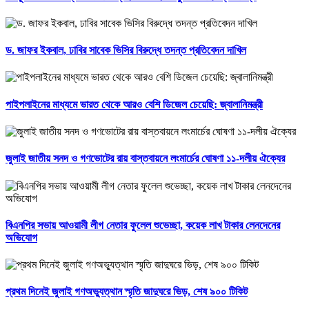
ড. জাফর ইকবাল, ঢাবির সাবেক ভিসির বিরুদ্ধে তদন্ত প্রতিবেদন দাখিল
পাইপলাইনের মাধ্যমে ভারত থেকে আরও বেশি ডিজেল চেয়েছি: জ্বালানিমন্ত্রী
জুলাই জাতীয় সনদ ও গণভোটের রায় বাস্তবায়নে লংমার্চের ঘোষণা ১১-দলীয় ঐক্যের
বিএনপির সভায় আওয়ামী লীগ নেতার ফুলেল শুভেচ্ছা, কয়েক লাখ টাকার লেনদেনের
অভিযোগ
প্রথম দিনেই জুলাই গণঅভ্যুত্থান স্মৃতি জাদুঘরে ভিড়, শেষ ৯০০ টিকিট