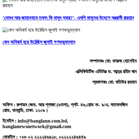
‘দোযখ আর জাহান্নামে তফাৎ কি মাসুদ স্যার?’- এসপি মাসুদের উদ্দেশে সন্ত্রাসী রায়হান
কেন অনিবার্য হয়ে উঠেছিল জুলাই গণঅভ্যুত্থান
সম্পাদকঃ মো: ফারুক হোসেইন
এক্সিকিউটিভ এডিটরঃ ড. আব্দুর রহিম খান
প্রকাশকঃ মো: মতিউর রহমান
অফিস : রুপায়ন জেড. আর প্লাজা (৯তলা), প্লট- ৪৬,রোড নং- ৯/এ, সাতমসজিদ
রোড, ধানমন্ডি, ঢাকা- ১২০৯।
ইমেইল : info@banglann.com.bd,
banglanewsnetwork@gmail.com
মোবাইল : +৮৮ ০২ ২২২২৪৬৯১৮, ০২২২২২৪৬৪৪৯