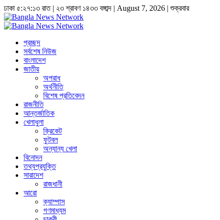
ঢাকা
৫:২৭:১৪ রাত
|
২৩ শ্রাবণ ১৪৩৩ বঙ্গাব্দ | August 7, 2026
|
শুক্রবার
প্রচ্ছদ
সর্বশেষ নিউজ
বাংলাদেশ
জাতীয়
অপরাধ
অর্থনীতি
বিশেষ প্রতিবেদন
রাজনীতি
আন্তর্জাতিক
খেলাধুলা
ক্রিকেট
ফুটবল
অন্যান্য খেলা
বিনোদন
তথ্যপ্রযুক্তি
সারাদেশ
রাজধানী
আরো
ক্যাম্পাস
গণমাধ্যম
চাকুরী