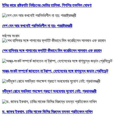
ইসির কাছে রাষ্ট্রপতি নির্বাচনের ভোটার তালিকা, শিগগির তফসিল ঘোষণা
দেশ যেন আর কখনোই পরনির্ভরশীল না হয়: পররাষ্ট্রমন্ত্রী
সর্বশেষ সংবাদ
শেখ হাসিনার সঙ্গে পালানোর ফ্লাইট কীভাবে মিস করেছিলেন সালমান এফ রহমান
অস্ত্র-সংকট সম্পর্কে জানতেন না ট্রাম্প, হেগসেথের সঙ্গে বাগ্‌যুদ্ধে জড়ান প্রেসিডেন্ট
নদীদূষণ রোধে সমন্বিত পদক্ষেপ গ্রহণে অবহেলার সুযোগ নেই: প্রধানমন্ত্রী
ড. জাফর ইকবাল, ঢাবির সাবেক ভিসির বিরুদ্ধে তদন্ত প্রতিবেদন দাখিল