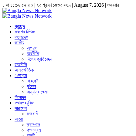
ঢাকা
১১:১৬:৫৩ রাত
|
২৩ শ্রাবণ ১৪৩৩ বঙ্গাব্দ | August 7, 2026
|
শুক্রবার
প্রচ্ছদ
সর্বশেষ নিউজ
বাংলাদেশ
জাতীয়
অপরাধ
অর্থনীতি
বিশেষ প্রতিবেদন
রাজনীতি
আন্তর্জাতিক
খেলাধুলা
ক্রিকেট
ফুটবল
অন্যান্য খেলা
বিনোদন
তথ্যপ্রযুক্তি
সারাদেশ
রাজধানী
আরো
ক্যাম্পাস
গণমাধ্যম
চাকুরী