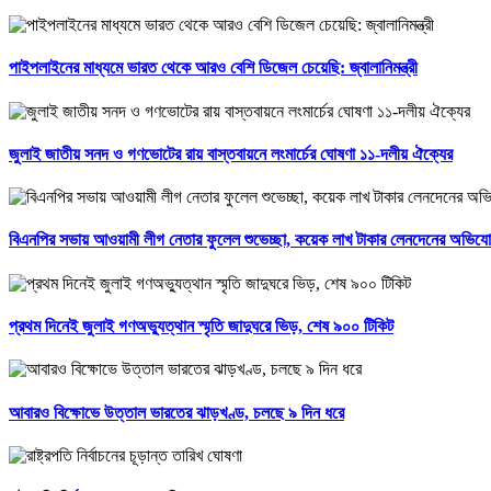
পাইপলাইনের মাধ্যমে ভারত থেকে আরও বেশি ডিজেল চেয়েছি: জ্বালানিমন্ত্রী
জুলাই জাতীয় সনদ ও গণভোটের রায় বাস্তবায়নে লংমার্চের ঘোষণা ১১-দলীয় ঐক্যের
বিএনপির সভায় আওয়ামী লীগ নেতার ফুলেল শুভেচ্ছা, কয়েক লাখ টাকার লেনদেনের অভিয
প্রথম দিনেই জুলাই গণঅভ্যুত্থান স্মৃতি জাদুঘরে ভিড়, শেষ ৯০০ টিকিট
আবারও বিক্ষোভে উত্তাল ভারতের ঝাড়খণ্ড, চলছে ৯ দিন ধরে