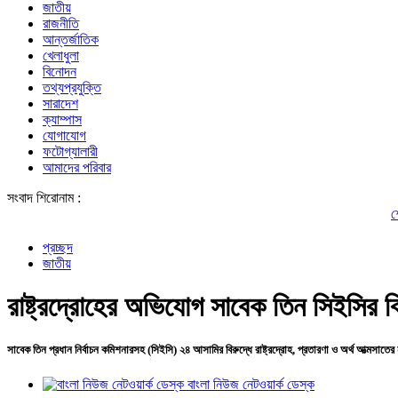
জাতীয়
রাজনীতি
আন্তর্জাতিক
খেলাধুলা
বিনোদন
তথ্যপ্রযুক্তি
সারাদেশ
ক্যাম্পাস
যোগাযোগ
ফটোগ্যালারী
আমাদের পরিবার
সংবাদ শিরোনাম :
শেখ হাসিনার সঙ
প্রচ্ছদ
জাতীয়
রাষ্ট্রদ্রোহের অভিযোগ সাবেক তিন সিইসির বি
সাবেক তিন প্রধান নির্বাচন কমিশনারসহ (সিইসি) ২৪ আসামির বিরুদ্ধে রাষ্ট্রদ্রোহ, প্রতারণা ও অর্থ আত্মস
বাংলা নিউজ নেটওয়ার্ক ডেস্ক