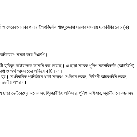
্তা ও শেরেবাংলানগর থানার উপপরিদর্শক শামসুজ্জোহা সরকার মামলায় দণ্ডবিধির ১২০ (ক)
রার অভিযোগে মামলা করে বিএনপি।
 কাজী হাবিবুল আউয়ালকে আসামি করা হয়েছে। এ ছাড়া সাবেক পুলিশ মহাপরিদর্শক (আইজিপি)
তারণা ও অর্থ আত্মসাতের অভিযোগ ছিল না।
হয়। সাংবিধানিক প্রতিষ্ঠানে থাকা সত্ত্বেও সংবিধান লঙ্ঘন, নির্বাচনী আচরণবিধি লঙ্ঘন,
ত দণ্ডনীয় অপরাধ।
। এ ছাড়া ভোটকেন্দ্রে অনেক সৎ প্রিজাইডিং অফিসার, পুলিশ অফিসার, স্থানীয় লোকজনসহ