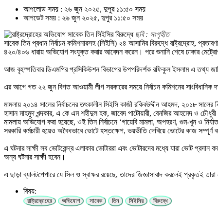
আপলোড সময় : ২৬ জুন ২০২৫, দুপুর ১১:৫০ সময়
আপডেট সময় : ২৬ জুন ২০২৫, দুপুর ১১:৫০ সময়
ছবি : সংগৃহীত
সাবেক তিন প্রধান নির্বাচন কমিশনারসহ (সিইসি) ২৪ আসামির বিরুদ্ধে রাষ্ট্রদ্রোহ, প্র
৪২০/৪০৬ ধারায় অভিযোগ সংযুক্ত করার আবেদন করেন। পরে শুনানি শেষে ঢাকার মেট্রোপল
আজ বৃহস্পতিবার ডিএমপির প্রসিকিউশন বিভাগের উপপরিদর্শক রফিকুল ইসলাম এ তথ্য 
এর আগে গত ২২ জুন বিগত আওয়ামী লীগ সরকারের সময়ে নির্বাচন কমিশনের সাংবিধানিক দায়
মামলায় ২০১৪ সালের নির্বাচনের তৎকালীন সিইসি কাজী রকিবউদ্দীন আহমদ, ২০১৮ সালের ন
হাসান মাহমুদ খন্দকার, এ কে এম শহীদুল হক, জাবেদ পাটোয়ারী, বেনজির আহমেদ ও চৌধুর
মামলায় অভিযোগ করা হয়েছে, ওই তিন নির্বাচনে ‘গায়েবি মামলা, অপহরণ, গুম-খুন ও নির্যাতনের
সরকারি কর্মচারী হয়েও অবৈধভাবে ভোটে হস্তক্ষেপ, ভয়ভীতি দেখিয়ে ভোটের কাজ সম্পূর
এ ঘটনার সাক্ষী সব ভোটকেন্দ্র এলাকার ভোটাররা এবং ভোটারদের মধ্যে যারা ভোট প্রদা
অন্য ঘটনার সাক্ষী হবেন।
এ ছাড়া ব্যালটপেপারে যে সিল ও স্বাক্ষর রয়েছে, তাদের জিজ্ঞাসাবাদ করলেই প্রকৃতই তা
বিষয়:
রাষ্ট্রদ্রোহের
অভিযোগ
সাবেক
তিন
সিইসির
বিরুদ্ধে