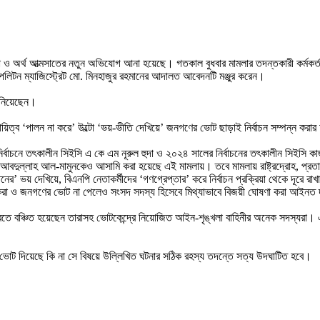
তারণা ও অর্থ আত্মসাতের নতুন অভিযোগ আনা হয়েছে। গতকাল বুধবার মামলার তদন্তকারী কর্মকর
িটন ম্যাজিস্ট্রেট মো. মিনহাজুর রহমানের আদালত আবেদনটি মঞ্জুর করেন।
জানিয়েছেন।
িত্ব ‘পালন না করে’ উল্টো ‘ভয়-ভীতি দেখিয়ে’ জনগণের ভোট ছাড়াই নির্বাচন সম্পন্ন ক
ির্বাচনে তৎকালীন সিইসি এ কে এম নূরুল হুদা ও ২০২৪ সালের নির্বাচনের তৎকালীন সিইসি
ী আবদুল্লাহ আল-মামুনকেও আসামি করা হয়েছে এই মামলায়। তবে মামলায় রাষ্ট্রদ্রোহ, প্র
’ ভয় দেখিয়ে, বিএনপি নেতাকর্মীদের ‘গণগ্রেপ্তার’ করে নির্বাচন প্রক্রিয়া থেকে দূরে রাখা 
্ণ করা ও জনগণের ভোট না পেলেও সংসদ সদস্য হিসেবে মিথ্যাভাবে বিজয়ী ঘোষণা করা আইন
ন করতে বঞ্চিত হয়েছেন তারাসহ ভোটকেন্দ্রে নিয়োজিত আইন-শৃঙ্খলা বাহিনীর অনেক সদস্যরা
রা ভোট দিয়েছে কি না সে বিষয়ে উল্লিখিত ঘটনার সঠিক রহস্য তদন্তে সত্য উদঘাটিত হবে।