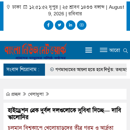
ঢাকা
১২:৫১:৫৩ দুপুর
|
২৫ শ্রাবণ ১৪৩৩ বঙ্গাব্দ | August
9, 2026
|
রবিবার
আরো
সংবাদ শিরোনাম :
 সম্ভাবনা প্রায় শেষ
গণমাধ্যমের আয়না হতে হবে নিখুঁত: তথ্যমন্ত্রী
প্রচ্ছদ
খেলাধুলা
হাইড্রেশন ব্রেক দুর্বল দলগুলোকে সুবিধা দিচ্ছে— দাবি
স্কালোনির
চলমান বিশ্বকাপে খেলোয়াড়দের তীব্র গরম ও আর্দ্রতা