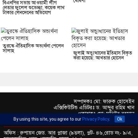
ঘোষণা
বিএনপির সভায় আওয়ামী লীগ
নেতার ফুলেল শুভেচ্ছা, কয়েক লাখ
টাকার লেনদেনের অভিযোগ
তুরস্কে ঐতিহাসিক অভ্যর্থনা পেলেন
সালাহ
জুলাই অভ্যুত্থানের ইতিহাস বিকৃত
করা হয়েছে: আখতার হোসেন
সম্পাদকঃ মো: ফারুক হোসেইন
এক্সিকিউটিভ এডিটরঃ ড. আব্দুর রহিম খান
প্রকাশকঃ মো: মতিউর রহমান
By using this site, you agree to our
Privacy Policy
.
Ok
অফিস : রুপায়ন জেড. আর প্লাজা (৯তলা), প্লট- ৪৬,রোড নং- ৯/এ,