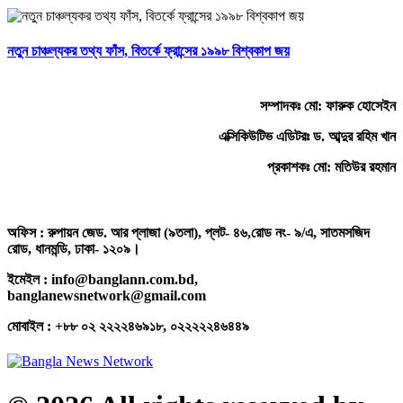
নতুন চাঞ্চল্যকর তথ্য ফাঁস, বিতর্কে ফ্রান্সের ১৯৯৮ বিশ্বকাপ জয়
সম্পাদকঃ মো: ফারুক হোসেইন
এক্সিকিউটিভ এডিটরঃ ড. আব্দুর রহিম খান
প্রকাশকঃ মো: মতিউর রহমান
অফিস : রুপায়ন জেড. আর প্লাজা (৯তলা), প্লট- ৪৬,রোড নং- ৯/এ, সাতমসজিদ
রোড, ধানমন্ডি, ঢাকা- ১২০৯।
ইমেইল : info@banglann.com.bd,
banglanewsnetwork@gmail.com
মোবাইল : +৮৮ ০২ ২২২২৪৬৯১৮, ০২২২২২৪৬৪৪৯