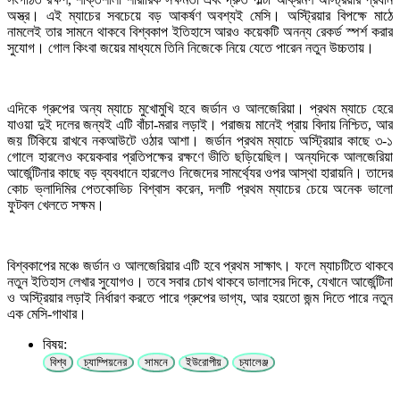
অস্ত্র। এই ম্যাচের সবচেয়ে বড় আকর্ষণ অবশ্যই মেসি। অস্ট্রিয়ার বিপক্ষে মাঠে
নামলেই তার সামনে থাকবে বিশ্বকাপ ইতিহাসে আরও কয়েকটি অনন্য রেকর্ড স্পর্শ করার
সুযোগ। গোল কিংবা জয়ের মাধ্যমে তিনি নিজেকে নিয়ে যেতে পারেন নতুন উচ্চতায়।
এদিকে গ্রুপের অন্য ম্যাচে মুখোমুখি হবে জর্ডান ও আলজেরিয়া। প্রথম ম্যাচে হেরে
যাওয়া দুই দলের জন্যই এটি বাঁচা-মরার লড়াই। পরাজয় মানেই প্রায় বিদায় নিশ্চিত, আর
জয় টিকিয়ে রাখবে নকআউটে ওঠার আশা। জর্ডান প্রথম ম্যাচে অস্ট্রিয়ার কাছে ৩-১
গোলে হারলেও কয়েকবার প্রতিপক্ষের রক্ষণে ভীতি ছড়িয়েছিল। অন্যদিকে আলজেরিয়া
আর্জেন্টিনার কাছে বড় ব্যবধানে হারলেও নিজেদের সামর্থ্যের ওপর আস্থা হারায়নি। তাদের
কোচ ভ্লাদিমির পেতকোভিচ বিশ্বাস করেন, দলটি প্রথম ম্যাচের চেয়ে অনেক ভালো
ফুটবল খেলতে সক্ষম।
বিশ্বকাপের মঞ্চে জর্ডান ও আলজেরিয়ার এটি হবে প্রথম সাক্ষাৎ। ফলে ম্যাচটিতে থাকবে
নতুন ইতিহাস লেখার সুযোগও। তবে সবার চোখ থাকবে ডালাসের দিকে, যেখানে আর্জেন্টিনা
ও অস্ট্রিয়ার লড়াই নির্ধারণ করতে পারে গ্রুপের ভাগ্য, আর হয়তো জন্ম দিতে পারে নতুন
এক মেসি-গাথার।
বিষয়:
বিশ্ব
চ্যাম্পিয়নের
সামনে
ইউরোপীয়
চ্যালেঞ্জ