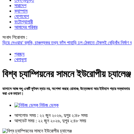
তথ্যপ্রযুক্তি
সারাদেশ
ক্যাম্পাস
যোগাযোগ
ফটোগ্যালারী
আমাদের পরিবার
সংবাদ শিরোনাম :
েওয়ার’ হুমকি, চাঞ্চল্যকর তথ্য ফাঁস
পাহাড়ি ঢল ঠেকাতে টেকসই বেড়িবাঁধ নির্মাণ করা হবে: ত্র
প্রচ্ছদ
খেলাধুলা
বিশ্ব চ্যাম্পিয়নের সামনে ইউরোপীয় চ্যালেঞ্জ
ডালাসে আজ শুধু একটি ফুটবল ম্যাচ নয়, অপেক্ষা করছে রোমাঞ্চ, উত্তেজনা আর ইতিহাস গড়ার সম্ভাবনায়
ভরা এক মহারণ।
নিউজ ডেস্ক
আপলোড সময় : ২২ জুন ২০২৬, দুপুর ২:৪৮ সময়
আপডেট সময় : ২২ জুন ২০২৬, দুপুর ২:৪৮ সময়