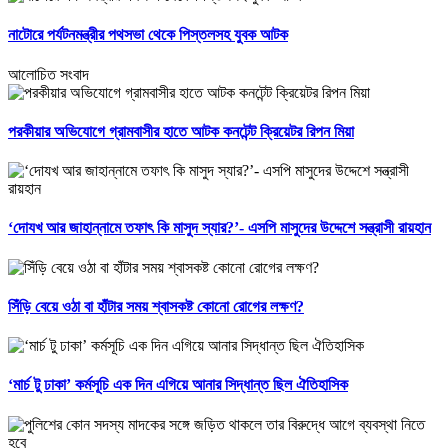
নাটোরে পর্যটনমন্ত্রীর পথসভা থেকে পিস্তলসহ যুবক আটক
আলোচিত সংবাদ
পরকীয়ার অভিযোগে গ্রামবাসীর হাতে আটক কনটেন্ট ক্রিয়েটর রিপন মিয়া
‘দোযখ আর জাহান্নামে তফাৎ কি মাসুদ স্যার?’- এসপি মাসুদের উদ্দেশে সন্ত্রাসী রায়হান
সিঁড়ি বেয়ে ওঠা বা হাঁটার সময় শ্বাসকষ্ট কোনো রোগের লক্ষণ?
‘মার্চ টু ঢাকা’ কর্মসূচি এক দিন এগিয়ে আনার সিদ্ধান্ত ছিল ঐতিহাসিক