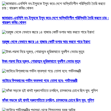
জামায়াত-এনসিপি নন-ইস্যুকে ইস্যু করে দেশে অস্থিতিশীল পরিস্থিতি তৈরি করতে চায় :
খায়রুল কবির খোকন
হরমুজ থেকে যেভাবে বছরে ১৪ হাজার কোটি ডলার আয় করতে পারে ইরান!
টাকা-পয়সা নিয়ে দ্বন্দ্ব, গোয়ালন্দে ছুরিকাঘাতে যুবলীগ নেতার মৃত্যু
নাটোরে বিশ্বমানের পর্যটন ব্যবস্থা গড়ে তোলা হবে: পর্যটনমন্ত্রী
ফাঁকা সড়কে দুই বাসই দ্রুতগতিতে চলছিল, চালকদের চোখে ছিল ঘুম: পুলিশ