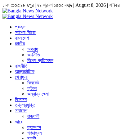
ঢাকা
৩:৩৩:৪৮ দুপুর
|
২৪ শ্রাবণ ১৪৩৩ বঙ্গাব্দ | August 8, 2026
|
শনিবার
প্রচ্ছদ
সর্বশেষ নিউজ
বাংলাদেশ
জাতীয়
অপরাধ
অর্থনীতি
বিশেষ প্রতিবেদন
রাজনীতি
আন্তর্জাতিক
খেলাধুলা
ক্রিকেট
ফুটবল
অন্যান্য খেলা
বিনোদন
তথ্যপ্রযুক্তি
সারাদেশ
রাজধানী
আরো
ক্যাম্পাস
গণমাধ্যম
চাকুরী