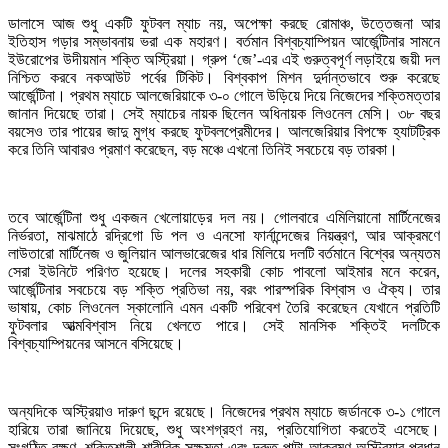
ডালাসে আজ শুধু একটি ফুটবল ম্যাচ নয়, অপেক্ষা করছে রোমাঞ্চ, উত্তেজনা আর
ইতিহাস গড়ার সম্ভাবনায় ভরা এক মহারণ। বর্তমান বিশ্বচ্যাম্পিয়ন আর্জেন্টিনার সামনে
ইউরোপের উদীয়মান শক্তি অস্ট্রিয়া। গ্রুপ ‘জে’-এর এই গুরুত্বপূর্ণ লড়াইয়ে জয়ী দল
নিশ্চিত করবে নকআউট পর্বের টিকিট। বিশ্বকাপ মিশন দুর্দান্তভাবে শুরু করেছে
আর্জেন্টিনা। প্রথম ম্যাচে আলজেরিয়াকে ৩-০ গোলে উড়িয়ে দিয়ে নিজেদের শক্তিমত্তার
জানান দিয়েছে তারা। সেই ম্যাচের নায়ক ছিলেন অধিনায়ক লিওনেল মেসি। ৩৮ বছর
বয়সেও তার পায়ের জাদু মুগ্ধ করছে ফুটবলপ্রেমীদের। আলজেরিয়ার বিপক্ষে হ্যাটট্রিক
করে তিনি আবারও প্রমাণ করেছেন, বড় মঞ্চে এখনো তিনিই সবচেয়ে বড় তারকা।
তবে আর্জেন্টিনা শুধু একজন খেলোয়াড়ের দল নয়। গোলবারে এমিলিয়ানো মার্টিনেজের
নির্ভরতা, মাঝমাঠে রদ্রিগো ডি পল ও এনসো ফার্নান্দেজের নিয়ন্ত্রণ, আর আক্রমণে
লাউতারো মার্টিনেজ ও জুলিয়ান আলভারেজের ধার মিলিয়ে দলটি বর্তমানে বিশ্বের অন্যতম
সেরা ইউনিটে পরিণত হয়েছে। দলের সহকারী কোচ পাবলো আইমার মনে করেন,
আর্জেন্টিনার সবচেয়ে বড় শক্তি প্রতিভা নয়, বরং পারস্পরিক বিশ্বাস ও ঐক্য। তার
ভাষায়, কোচ লিওনেল স্কালোনি এমন একটি পরিবেশ তৈরি করেছেন যেখানে প্রতিটি
ফুটবলার আত্মবিশ্বাস নিয়ে খেলতে পারে। সেই মানসিক শক্তিই দলটিকে
বিশ্বচ্যাম্পিয়নের আসনে বসিয়েছে।
অন্যদিকে অস্ট্রিয়াও দারুণ ছন্দে রয়েছে। নিজেদের প্রথম ম্যাচে জর্ডানকে ৩-১ গোলে
হারিয়ে তারা জানিয়ে দিয়েছে, শুধু অংশগ্রহণ নয়, প্রতিযোগিতা করতেই এসেছে।
সংগঠিত রক্ষণ, শক্তিশালী শারীরিক সক্ষমতা এবং দ্রুত পাল্টা আক্রমণ অস্ট্রিয়ার প্রধান