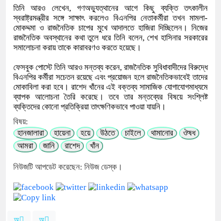
তিনি আরও লেখেন, গণঅভ্যুত্থানের আগে কিছু ব্যক্তি তৎকালীন
স্বরাষ্ট্রমন্ত্রীর সঙ্গে সাক্ষাৎ করলেও বিএনপির নেতাকর্মীরা তখন মামলা-
মোকদ্দমা ও রাজনৈতিক চাপের মুখে আদালতে হাজিরা দিচ্ছিলেন। নিজের
রাজনৈতিক অবস্থানের কথা তুলে ধরে তিনি বলেন, শেখ হাসিনার সরকারের
সমালোচনা করায় তাকে কারাবরণও করতে হয়েছে।
ফেসবুক পোস্টে তিনি আরও মন্তব্য করেন, রাজনৈতিক সুবিধাবাদীদের বিরুদ্ধে
বিএনপির কর্মীরা সচেতন রয়েছে এবং প্রয়োজন হলে রাজনৈতিকভাবেই তাদের
মোকাবিলা করা হবে। রাশেদ খাঁনের এই বক্তব্য সামাজিক যোগাযোগমাধ্যমে
ব্যাপক আলোচনা তৈরি করেছে। তবে তার মন্তব্যের বিষয়ে সংশ্লিষ্ট
ব্যক্তিদের কোনো প্রতিক্রিয়া তাৎক্ষণিকভাবে পাওয়া যায়নি।
বিষয়:
হানজালারা
হায়েনা
হয়ে
উঠতে
চাইলে
থামানোর
ঔষধ
আমরা
জানি
রাশেদ
খাঁন
নিউজটি আপডেট করেছেন: নিউজ ডেস্ক।
অ
অ