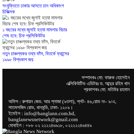
সংযুক্তিতে ঢাকায় আসতে চান অধিকাংশ
চিকিত্সক
১ বছরের মধ্যে জুলাই হত্যা মামলার বিচার
শেষ হবে: চিফ প্রসিকিউটর
নতুন চাঞ্চল্যকর তথ্য ফাঁস, বিতর্কে ফ্রান্সের
১৯৯৮ বিশ্বকাপ জয়
সম্পাদকঃ মো: ফারুক হোসেইন
এক্সিকিউটিভ এডিটরঃ ড. আব্দুর রহিম খান
প্রকাশকঃ মো: মতিউর রহমান
অফিস : রুপায়ন জেড. আর প্লাজা (৯তলা), প্লট- ৪৬,রোড নং- ৯/এ,
সাতমসজিদ রোড, ধানমন্ডি, ঢাকা- ১২০৯।
ইমেইল : info@banglann.com.bd,
banglanewsnetwork@gmail.com
মোবাইল : +৮৮ ০২ ২২২২৪৬৯১৮, ০২২২২২৪৬৪৪৯