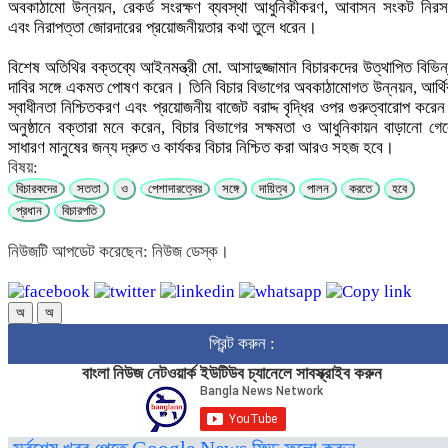
অবকাঠামো উন্নয়ন, রেকর্ড সংরক্ষণ ব্যবস্থা আধুনিকীকরণ, আবাসন সংকট নির
এবং নিরাপত্তা জোরদারের প্রয়োজনীয়তার কথা তুলে ধরেন।
বিশেষ অতিথির বক্তব্যে আইনমন্ত্রী মো. আসাদুজ্জামান বিচারকদের উত্থাপিত বিভিন
দাবির সঙ্গে একমত পোষণ করেন। তিনি বিচার বিভাগের অবকাঠামোগত উন্নয়ন, আর্থ
স্বাধীনতা নিশ্চিতকরণ এবং প্রয়োজনীয় বাজেট বরাদ্দ বৃদ্ধির ওপর গুরুত্বারোপ করে
অনুষ্ঠানে বক্তারা মনে করেন, বিচার বিভাগের সক্ষমতা ও আধুনিকায়ন বাড়ানো গে
সাধারণ মানুষের জন্য দ্রুত ও কার্যকর বিচার নিশ্চিত করা আরও সহজ হবে।
বিষয়:
বিচারকদের
সততা
ও
পেশাদারত্বের
সঙ্গে
দায়িত্ব
পালন
করতে
হবে
প্রধান
বিচারপতি
নিউজটি আপডেট করেছেন: নিউজ ডেস্ক।
অ
অ
প্রিন্ট করুন :
বাংলা নিউজ নেটওয়ার্ক ইউটিউব চ্যানেলে সাবস্ক্রাইব করুন