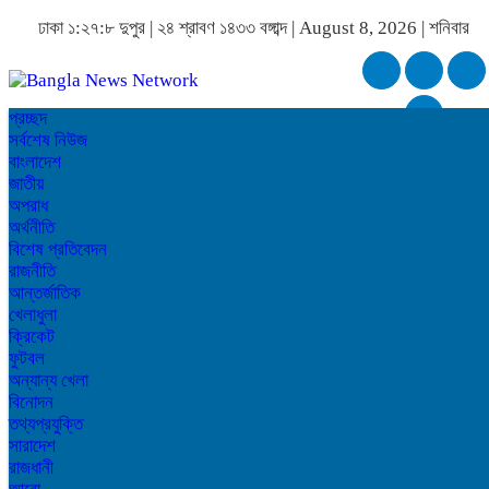
ঢাকা
১:২৭:৮ দুপুর
|
২৪ শ্রাবণ ১৪৩৩ বঙ্গাব্দ | August 8, 2026
|
শনিবার
প্রচ্ছদ
সর্বশেষ নিউজ
বাংলাদেশ
জাতীয়
অপরাধ
অর্থনীতি
বিশেষ প্রতিবেদন
রাজনীতি
আন্তর্জাতিক
খেলাধুলা
ক্রিকেট
ফুটবল
অন্যান্য খেলা
বিনোদন
তথ্যপ্রযুক্তি
সারাদেশ
রাজধানী