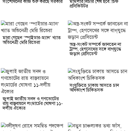
সংশোধনের কাজ শুরু করছে সরকার
মামলার বিচার শেষ হবে: চিফ
প্রসিকিউটর
মারা গেছেন ‘স্পাইডার-ম্যান’ খ্যাত
অভিনেত্রী মেরি রিভেরা
অস্ত্র-সংকট সম্পর্কে জানতেন না
ট্রাম্প, হেগসেথের সঙ্গে বাগ্‌যুদ্ধে
জড়ান প্রেসিডেন্ট
সংযুক্তিতে ঢাকায় আসতে চান
অধিকাংশ চিকিত্সক
জুলাই জাতীয় সনদ ও গণভোটের
রায় বাস্তবায়নে লংমার্চের ঘোষণা ১১-
দলীয় ঐক্যের