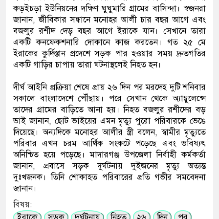
কড়ইচড়া ইউনিয়নের দক্ষিণ ঘুঘুমারি গ্রামের বাসিন্দা। স্বজনরা
জানান, জীবিকার সন্ধানে মনোহর আলী চার বছর আগে এবং
বজলুর রশীদ দেড় বছর আগে ইরাকে যান। সেখানে তারা
একটি কনফেকশনারি দোকানে কাজ করতেন। গত ২৫ মে
ইরাকের কুর্দিস্তান প্রদেশে সড়ক পার হওয়ার সময় দ্রুতগতির
একটি গাড়ির চাপায় তারা ঘটনাস্থলেই নিহত হন।
দীর্ঘ আইনি প্রক্রিয়া শেষে প্রায় ২৬ দিন পর মরদেহ দুটি শনিবার
সকালে বাংলাদেশে পৌঁছায়। পরে সেখান থেকে অ্যাম্বুলেন্সে
তাদের গ্রামের বাড়িতে আনা হয়। নিহত বজলুর রশীদের বড়
ভাই জানান, ছোট ভাইয়ের এমন মৃত্যু পুরো পরিবারকে ভেঙে
দিয়েছে। অন্যদিকে মনোহর আলীর স্ত্রী বলেন, স্বামীর মৃত্যুতে
পরিবার এখন চরম আর্থিক সংকটে পড়েছে এবং ভবিষ্যৎ
অনিশ্চিত হয়ে পড়েছে। মাদারগঞ্জ উপজেলা নির্বাহী কর্মকর্তা
জানান, প্রবাসে সড়ক দুর্ঘটনায় দুইজনের মৃত্যু অত্যন্ত
দুঃখজনক। তিনি শোকাহত পরিবারের প্রতি গভীর সমবেদনা
জানান।
বিষয়:
ইরাকে
সড়ক
দুর্ঘটনায়
নিহত
২৬
দিন
পর