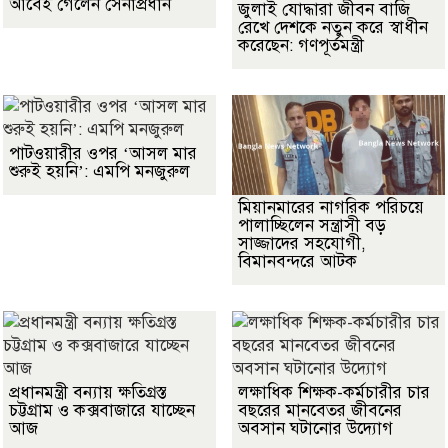
আবেই গেলেন সেনাপ্রধান
জুলাই যোদ্ধারা জীবন বাজি
রেখে দেশকে নতুন করে স্বাধীন
করেছেন: গণপূর্তমন্ত্রী
পাটওয়ারীর ওপর ‘আসল মার
শুরুই হয়নি’: এমপি মনজুরুল
মিয়ানমারের নাগরিক পরিচয়ে
পালাচ্ছিলেন সন্ত্রাসী বড়
সাজ্জাদের সহযোগী,
বিমানবন্দরে আটক
প্রধানমন্ত্রী বন্যায় ক্ষতিগ্রস্ত
লক্ষাধিক শিক্ষক-কর্মচারীর চার
চট্টগ্রাম ও কক্সবাজারে যাচ্ছেন
বছরের মানবেতর জীবনের
আজ
অবসান ঘটানোর উদ্যোগ