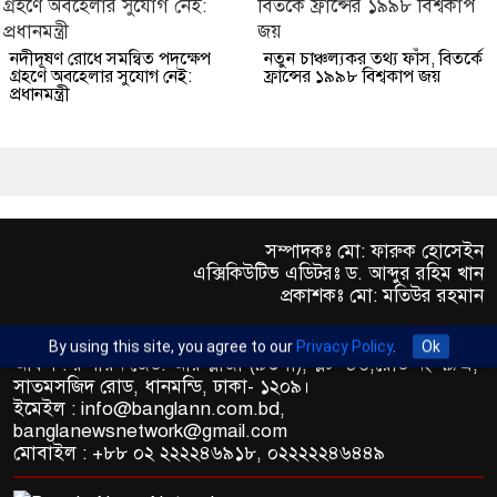
নদীদূষণ রোধে সমন্বিত পদক্ষেপ
নতুন চাঞ্চল্যকর তথ্য ফাঁস, বিতর্কে
গ্রহণে অবহেলার সুযোগ নেই:
ফ্রান্সের ১৯৯৮ বিশ্বকাপ জয়
প্রধানমন্ত্রী
সম্পাদকঃ মো: ফারুক হোসেইন
এক্সিকিউটিভ এডিটরঃ ড. আব্দুর রহিম খান
প্রকাশকঃ মো: মতিউর রহমান
By using this site, you agree to our
Privacy Policy
.
Ok
অফিস : রুপায়ন জেড. আর প্লাজা (৯তলা), প্লট- ৪৬,রোড নং- ৯/এ,
সাতমসজিদ রোড, ধানমন্ডি, ঢাকা- ১২০৯।
ইমেইল : info@banglann.com.bd,
banglanewsnetwork@gmail.com
মোবাইল : +৮৮ ০২ ২২২২৪৬৯১৮, ০২২২২২৪৬৪৪৯