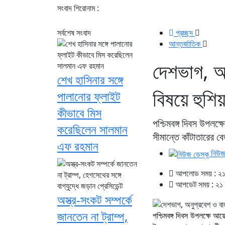
সংবাদ শিরোনাম :
সর্বশেষ সংবাদ
প্রচ্ছদ
আন্তর্জাতিক
দেশভাগ, অন
শেখ হাসিনার সঙ্গে
বিষয়ে হুশি
পালানোর ফ্লাইট
কীভাবে মিস
পশ্চিমবঙ্গ দিবস উপলক
করেছিলেন সালমান
সীমান্তে কাঁটাতারের বে
এফ রহমান
নিউজ
আপলোড সময় : ২১ জ
আপডেট সময় : ২১ জ
অস্ত্র-সংকট সম্পর্কে
জানতেন না ট্রাম্প,
পশ্চিমবঙ্গ দিবস উপলক্ষে আয়