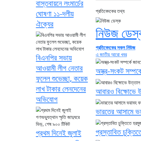
বাস্তবায়নে লংমার্চের
প্রতিবেদকের তথ্য
ঘোষণা ১১-দলীয়
ঐক্যের
নিউজ ডেস্
প্রতিবেদকের সকল নিউজ
এ জাতীয় আরো খবর
বিএনপির সভায়
আওয়ামী লীগ নেতার
অস্ত্র-সংকট সম্পর্ক
ফুলেল শুভেচ্ছা, কয়েক
লাখ টাকার লেনদেনের
আবারও বিক্ষোভে উ
অভিযোগ
ভারতের আসামে ভয়া
প্রস্তাবিত চুক্তিত
প্রথম দিনেই জুলাই