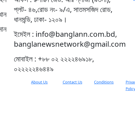
প্লট- ৪৬,রোড নং- ৯/এ, সাতমসজিদ রোড,
খান
ধানমন্ডি, ঢাকা- ১২০৯।
মান
ইমেইল : info@banglann.com.bd,
banglanewsnetwork@gmail.com
মোবাইল : +৮৮ ০২ ২২২২৪৬৯১৮,
০২২২২২৪৬৪৪৯
About Us
Contact Us
Conditions
Priva
Polic