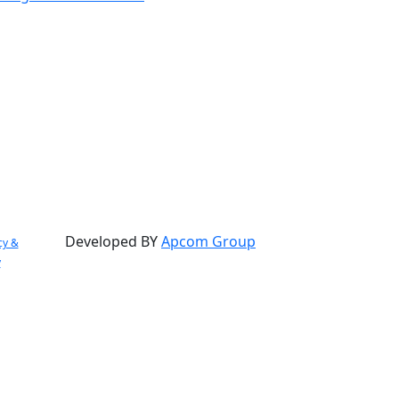
Developed BY
Apcom Group
cy &
y