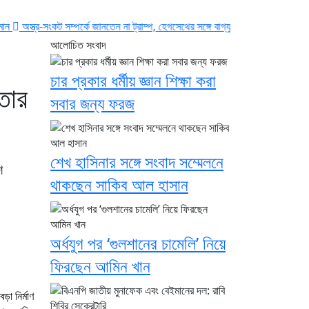
কট সম্পর্কে জানতেন না ট্রাম্প, হেগসেথের সঙ্গে বাগ্‌যুদ্ধে জড়ান প্রেসিডেন্ট
নদীদূষণ রোধে
আলোচিত সংবাদ
চার প্রকার ধর্মীয় জ্ঞান শিক্ষা করা
তার
সবার জন্য ফরজ
শেখ হাসিনার সঙ্গে সংবাদ সম্মেলনে
শ
থাকছেন সাকিব আল হাসান
অর্ধযুগ পর ‘গুলশানের চামেলি’ নিয়ে
ফিরছেন আমিন খান
া নির্মাণ