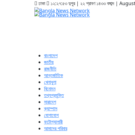
ঢাকা
১২:২৭:৫৪ দুপুর
|
২২ শ্রাবণ ১৪৩৩ বঙ্গাব্দ | Augu
প্রচ্ছদ
সর্বশেষ নিউজ
বাংলাদেশ
জাতীয়
বাংলাদেশ
জাতীয়
রাজনীতি
আন্তর্জাতিক
খেলাধুলা
বিনোদন
তথ্যপ্রযুক্তি
সারাদেশ
ক্যাম্পাস
যোগাযোগ
ফটোগ্যালারী
আমাদের পরিবার