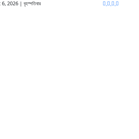
st 6, 2026
|
বৃহস্পতিবার
রাজনীতি
আন্তর্জাতিক
খেলাধুলা
বিনোদন
তথ্যপ্রযুক্তি
সা