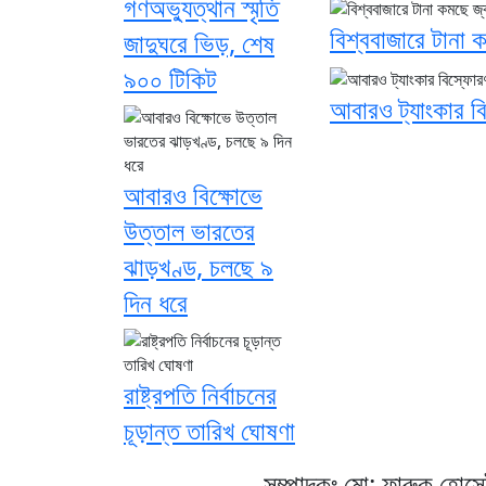
গণঅভ্যুত্থান স্মৃতি
বিশ্ববাজারে টানা 
জাদুঘরে ভিড়, শেষ
৯০০ টিকিট
আবারও ট্যাংকার ব
আবারও বিক্ষোভে
উত্তাল ভারতের
ঝাড়খণ্ড, চলছে ৯
দিন ধরে
রাষ্ট্রপতি নির্বাচনের
চূড়ান্ত তারিখ ঘোষণা
সম্পাদকঃ মো: ফারুক হোস