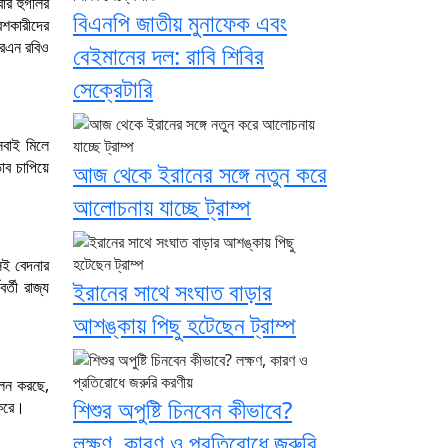
বার হুগলির
বিএনপি জাতীয় মুনাফেক এবং
েশকারীদের
আরএন রবিও
বেইমানের দল: রাবি শিবির
সেক্রেটারি
সবাই মিলে
াব চাপিয়ে
আজ থেকে ইরানের সঙ্গে নতুন করে
আলোচনায় যাচ্ছে ট্রাম্প
েই বেদনার
ইরানের সাথে সংঘাত বাড়ার
র্তী রাজ্য
আশঙ্কায় পিছু হটেছেন ট্রাম্প
পালন করছে,
শিশুর অপুষ্টি চিনবেন কীভাবে?
 করে।
লক্ষণ, কারণ ও প্রতিরোধে জরুরি