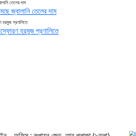
কমছে জ্বালানি তেলের দাম
িস্ফোরণ হরমুজ প্রণালিতে
েইন
অফিস : রুপায়ন জেড. আর প্লাজা (৯তলা),