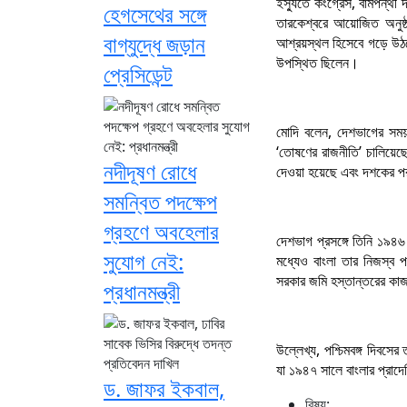
ইস্যুতে কংগ্রেস, বামপন্থী 
হেগসেথের সঙ্গে
তারকেশ্বরে আয়োজিত অনুষ্ঠ
বাগ্‌যুদ্ধে জড়ান
আশ্রয়স্থল হিসেবে গড়ে উঠতে
উপস্থিত ছিলেন।
প্রেসিডেন্ট
মোদি বলেন, দেশভাগের সময়
‘তোষণের রাজনীতি’ চালিয়েছ
নদীদূষণ রোধে
দেওয়া হয়েছে এবং দশকের প
সমন্বিত পদক্ষেপ
গ্রহণে অবহেলার
দেশভাগ প্রসঙ্গে তিনি ১৯৪
সুযোগ নেই:
মধ্যেও বাংলা তার নিজস্ব পর
সরকার জমি হস্তান্তরের কাজ
প্রধানমন্ত্রী
উল্লেখ্য, পশ্চিমবঙ্গ দিবসে
যা ১৯৪৭ সালে বাংলার প্রাদে
ড. জাফর ইকবাল,
বিষয়: