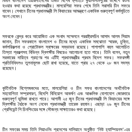
বিমান বাংলাদেশ এয়ারলাইনসের একটি বিশেষ ফ্লাইটে কুয়ালালামপুরের উদ্দেশে রওনা
হওয়ার কথা রয়েছে প্রধানমন্ত্রীর। মালয়েশিয়া সফর শেষে তিনি সরাসরি চীন সফরে
যাবেন। সেখানে চীনের প্রধানমন্ত্রী লি কিয়াংয়ের আমন্ত্রণে একাধিক গুরুত্বপূর্ণ কর্মসূচিতে
অংশ নেবেন।
সফরকে কেন্দ্র করে আয়োজিত এক সংবাদ সম্মেলনে পররাষ্ট্রসচিব আসাদ আলম সিয়াম
জানান, চীন সফরকালে বাংলাদেশ ও চীনের মধ্যে একাধিক সমঝোতা স্মারক, চুক্তি,
কর্মপরিকল্পনা ও প্রোটোকল স্বাক্ষরের সম্ভাবনা রয়েছে। পাশাপাশি বহুল আলোচিত
তিস্তা প্রকল্পসহ বিভিন্ন দ্বিপক্ষীয় বিষয়েও আলোচনা হতে পারে। তিনি বলেন, নতুন
সরকারের দায়িত্ব গ্রহণের পর এটিই প্রধানমন্ত্রীর প্রথম বিদেশ সফর। সফরসঙ্গী
প্রতিনিধিদলও তুলনামূলক ছোট রাখা হয়েছে, যাতে প্রায় ২৭ থেকে ২৮ জন সদস্য
রয়েছেন।
কূটনৈতিক বিশ্লেষকদের মতে, মালয়েশিয়া ও চীন সফর বাংলাদেশের অর্থনৈতিক
সহযোগিতা সম্প্রসারণ, বিদেশি বিনিয়োগ আকর্ষণ এবং আঞ্চলিক যোগাযোগ জোরদারে
গুরুত্বপূর্ণ ভূমিকা রাখতে পারে। আগামী ২৫ জুন চীনের প্রধানমন্ত্রী লি কিয়াংয়ের সঙ্গে
দ্বিপক্ষীয় বৈঠকে অংশ নেবেন প্রধানমন্ত্রী তারেক রহমান। এছাড়া ২৬ জুন চীনের
প্রেসিডেন্ট শি চিনপিংয়ের সঙ্গে সৌজন্য সাক্ষাতেরও কথা রয়েছে।
চীন সফরের সময় তিনি লিয়াওনিং প্রদেশের দালিয়ানে অনুষ্ঠিত ‘নিউ চ্যাম্পিয়নস’-এর