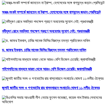
অস্ত্র-সংকট সম্পর্কে জানতেন না ট্রাম্প, হেগসেথের সঙ্গে বাগ্‌যুদ্ধে জড়ান প্রেসিডেন্ট
নদীদূষণ রোধে সমন্বিত পদক্ষেপ গ্রহণে অবহেলার সুযোগ নেই: প্রধানমন্ত্রী
ড. জাফর ইকবাল, ঢাবির সাবেক ভিসির বিরুদ্ধে তদন্ত প্রতিবেদন দাখিল
পাইপলাইনের মাধ্যমে ভারত থেকে আরও বেশি ডিজেল চেয়েছি: জ্বালানিমন্ত্রী
জুলাই জাতীয় সনদ ও গণভোটের রায় বাস্তবায়নে লংমার্চের ঘোষণা ১১-দলীয় ঐক্যের