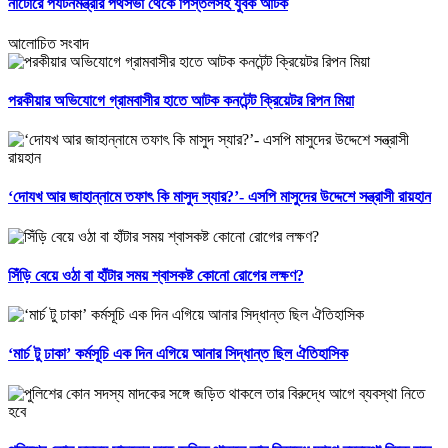
নাটোরে পর্যটনমন্ত্রীর পথসভা থেকে পিস্তলসহ যুবক আটক
আলোচিত সংবাদ
পরকীয়ার অভিযোগে গ্রামবাসীর হাতে আটক কনটেন্ট ক্রিয়েটর রিপন মিয়া
‘দোযখ আর জাহান্নামে তফাৎ কি মাসুদ স্যার?’- এসপি মাসুদের উদ্দেশে সন্ত্রাসী রায়হান
সিঁড়ি বেয়ে ওঠা বা হাঁটার সময় শ্বাসকষ্ট কোনো রোগের লক্ষণ?
‘মার্চ টু ঢাকা’ কর্মসূচি এক দিন এগিয়ে আনার সিদ্ধান্ত ছিল ঐতিহাসিক