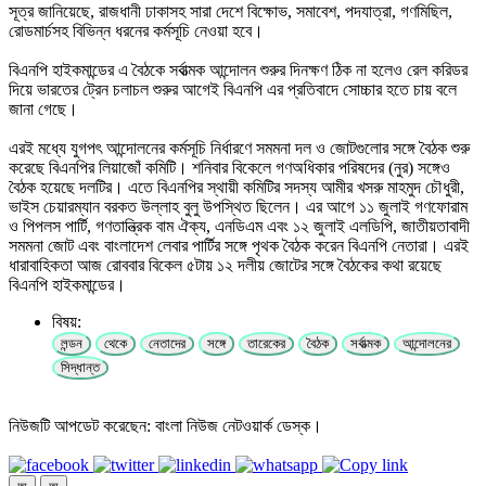
সূত্র জানিয়েছে, রাজধানী ঢাকাসহ সারা দেশে বিক্ষোভ, সমাবেশ, পদযাত্রা, গণমিছিল,
রোডমার্চসহ বিভিন্ন ধরনের কর্মসূচি নেওয়া হবে।
বিএনপি হাইকমান্ডের এ বৈঠকে সর্বাত্মক আন্দোলন শুরুর দিনক্ষণ ঠিক না হলেও রেল করিডর
দিয়ে ভারতের ট্রেন চলাচল শুরুর আগেই বিএনপি এর প্রতিবাদে সোচ্চার হতে চায় বলে
জানা গেছে।
এরই মধ্যে যুগপৎ আন্দোলনের কর্মসূচি নির্ধারণে সমমনা দল ও জোটগুলোর সঙ্গে বৈঠক শুরু
করেছে বিএনপির লিয়াজোঁ কমিটি। শনিবার বিকেলে গণঅধিকার পরিষদের (নুর) সঙ্গেও
বৈঠক হয়েছে দলটির। এতে বিএনপির স্থায়ী কমিটির সদস্য আমীর খসরু মাহমুদ চৌধুরী,
ভাইস চেয়ারম্যান বরকত উল্লাহ বুলু উপস্থিত ছিলেন। এর আগে ১১ জুলাই গণফোরাম
ও পিপলস পার্টি, গণতান্ত্রিক বাম ঐক্য, এনডিএম এবং ১২ জুলাই এলডিপি, জাতীয়তাবাদী
সমমনা জোট এবং বাংলাদেশ লেবার পার্টির সঙ্গে পৃথক বৈঠক করেন বিএনপি নেতারা। এরই
ধারাবাহিকতা আজ রোববার বিকেল ৫টায় ১২ দলীয় জোটের সঙ্গে বৈঠকের কথা রয়েছে
বিএনপি হাইকমান্ডের।
বিষয়:
লন্ডন
থেকে
নেতাদের
সঙ্গে
তারেকের
বৈঠক
সর্বাত্মক
আন্দোলনের
সিদ্ধান্ত
নিউজটি আপডেট করেছেন: বাংলা নিউজ নেটওয়ার্ক ডেস্ক।