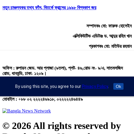
নতুন চাঞ্চল্যকর তথ্য ফাঁস, বিতর্কে ফ্রান্সের ১৯৯৮ বিশ্বকাপ জয়
সম্পাদকঃ মো: ফারুক হোসেইন
এক্সিকিউটিভ এডিটরঃ ড. আব্দুর রহিম খান
প্রকাশকঃ মো: মতিউর রহমান
অফিস : রুপায়ন জেড. আর প্লাজা (৯তলা), প্লট- ৪৬,রোড নং- ৯/এ, সাতমসজিদ
রোড, ধানমন্ডি, ঢাকা- ১২০৯।
ইমেইল : info@banglann.com.bd,
By using this site, you agree to our
Privacy Policy
.
Ok
banglanewsnetwork@gmail.com
মোবাইল : +৮৮ ০২ ২২২২৪৬৯১৮, ০২২২২২৪৬৪৪৯
© 2026 All rights reserved by