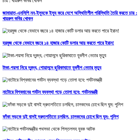
জামায়াত-এনসিপি নন-ইস্যুকে ইস্যু করে দেশে অস্থিতিশীল পরিস্থিতি তৈরি করতে চায় :
খায়রুল কবির খোকন
হরমুজ থেকে যেভাবে বছরে ১৪ হাজার কোটি ডলার আয় করতে পারে ইরান!
টাকা-পয়সা নিয়ে দ্বন্দ্ব, গোয়ালন্দে ছুরিকাঘাতে যুবলীগ নেতার মৃত্যু
নাটোরে বিশ্বমানের পর্যটন ব্যবস্থা গড়ে তোলা হবে: পর্যটনমন্ত্রী
ফাঁকা সড়কে দুই বাসই দ্রুতগতিতে চলছিল, চালকদের চোখে ছিল ঘুম: পুলিশ