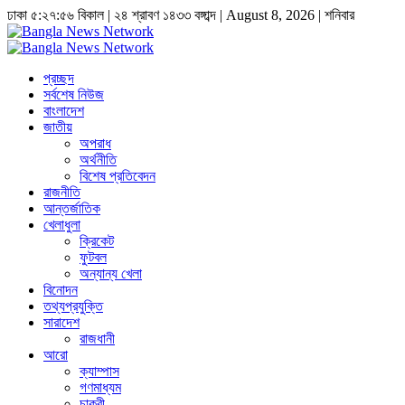
ঢাকা
৫:২৭:৫৬ বিকাল
|
২৪ শ্রাবণ ১৪৩৩ বঙ্গাব্দ | August 8, 2026
|
শনিবার
প্রচ্ছদ
সর্বশেষ নিউজ
বাংলাদেশ
জাতীয়
অপরাধ
অর্থনীতি
বিশেষ প্রতিবেদন
রাজনীতি
আন্তর্জাতিক
খেলাধুলা
ক্রিকেট
ফুটবল
অন্যান্য খেলা
বিনোদন
তথ্যপ্রযুক্তি
সারাদেশ
রাজধানী
আরো
ক্যাম্পাস
গণমাধ্যম
চাকুরী