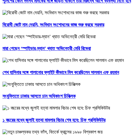
পুলিশের কোন সদস্য মাদকের সঙ্গে জড়িত থাকলে তার বিরুদ্ধে আগে ব্যবস্থা নিতে হবে
বিরোধী জোট নাম দেয়নি, সংবিধান সংশোধনের কাজ শুরু করছে সরকার
মারা গেছেন ‘স্পাইডার-ম্যান’ খ্যাত অভিনেত্রী মেরি রিভেরা
শেখ হাসিনার সঙ্গে পালানোর ফ্লাইট কীভাবে মিস করেছিলেন সালমান এফ রহমান
সংযুক্তিতে ঢাকায় আসতে চান অধিকাংশ চিকিত্সক
১ বছরের মধ্যে জুলাই হত্যা মামলার বিচার শেষ হবে: চিফ প্রসিকিউটর