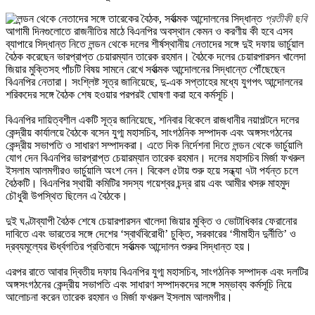
প্রতীকী ছবি
আগামী দিনগুলোতে রাজনীতির মাঠে বিএনপির অবস্থান কেমন ও করণীয় কী হবে এসব
ব্যাপারে সিদ্ধান্ত নিতে লন্ডন থেকে দলের শীর্ষস্থানীয় নেতাদের সঙ্গে দুই দফায় ভার্চুয়াল
বৈঠক করেছেন ভারপ্রাপ্ত চেয়ারম্যান তারেক রহমান। বৈঠকে দলের চেয়ারপারসন খালেদা
জিয়ার মুক্তিসহ পাঁচটি বিষয় সামনে রেখে সর্বাত্মক আন্দোলনের সিদ্ধান্তে পৌঁছেছেন
বিএনপির নেতারা। সংশ্লিষ্ট সূত্র জানিয়েছে, দু-এক সপ্তাহের মধ্যে যুগপৎ আন্দোলনের
শরিকদের সঙ্গে বৈঠক শেষ হওয়ার পরপরই ঘোষণা করা হবে কর্মসূচি।
বিএনপির দায়িত্বশীল একটি সূত্র জানিয়েছে, শনিবার বিকেলে রাজধানীর নয়াপল্টনে দলের
কেন্দ্রীয় কার্যালয়ে বৈঠকে বসেন যুগ্ম মহাসচিব, সাংগঠনিক সম্পাদক এবং অঙ্গসংগঠনের
কেন্দ্রীয় সভাপতি ও সাধারণ সম্পাদকরা। এতে দিক নির্দেশনা দিতে লন্ডন থেকে ভার্চুয়ালি
যোগ দেন বিএনপির ভারপ্রাপ্ত চেয়ারম্যান তারেক রহমান। দলের মহাসচিব মির্জা ফখরুল
ইসলাম আলমগীরও ভার্চুয়ালি অংশ নেন। বিকেল ৫টায় শুরু হয়ে সন্ধ্যা ৭টা পর্যন্ত চলে
বৈঠকটি। বিএনপির স্থায়ী কমিটির সদস্য গয়েশ্বর চন্দ্র রায় এবং আমীর খসরু মাহমুদ
চৌধুরী উপস্থিত ছিলেন এ বৈঠকে।
দুই ঘণ্টাব্যাপী বৈঠক শেষে চেয়ারপারসন খালেদা জিয়ার মুক্তি ও ভোটাধিকার ফেরানোর
দাবিতে এবং ভারতের সঙ্গে দেশের ‘স্বার্থবিরোধী’ চুক্তি, সরকারের ‘সীমাহীন দুর্নীতি’ ও
দ্রব্যমূল্যের ঊর্ধ্বগতির প্রতিবাদে সর্বাত্মক আন্দোলন শুরুর সিদ্ধান্ত হয়।
এরপর রাতে আবার দ্বিতীয় দফায় বিএনপির যুগ্ম মহাসচিব, সাংগঠনিক সম্পাদক এবং দলটির
অঙ্গসংগঠনের কেন্দ্রীয় সভাপতি এবং সাধারণ সম্পাদকদের সঙ্গে সম্ভাব্য কর্মসূচি নিয়ে
আলোচনা করেন তারেক রহমান ও মির্জা ফখরুল ইসলাম আলমগীর।