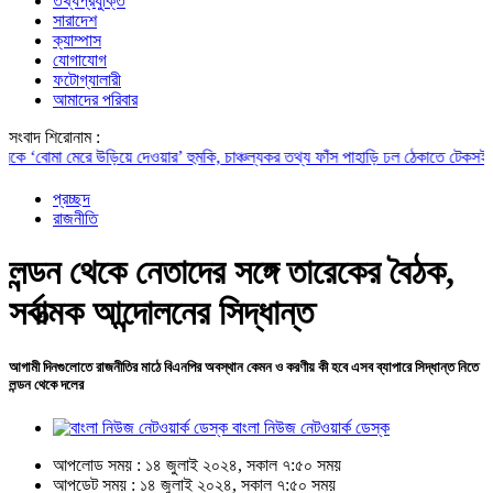
তথ্যপ্রযুক্তি
সারাদেশ
ক্যাম্পাস
যোগাযোগ
ফটোগ্যালারী
আমাদের পরিবার
সংবাদ শিরোনাম :
োমা মেরে উড়িয়ে দেওয়ার’ হুমকি, চাঞ্চল্যকর তথ্য ফাঁস
পাহাড়ি ঢল ঠেকাতে টেকসই বেড়িবাঁধ নি
প্রচ্ছদ
রাজনীতি
লন্ডন থেকে নেতাদের সঙ্গে তারেকের বৈঠক,
সর্বাত্মক আন্দোলনের সিদ্ধান্ত
আগামী দিনগুলোতে রাজনীতির মাঠে বিএনপির অবস্থান কেমন ও করণীয় কী হবে এসব ব্যাপারে সিদ্ধান্ত নিতে
লন্ডন থেকে দলের
বাংলা নিউজ নেটওয়ার্ক ডেস্ক
আপলোড সময় : ১৪ জুলাই ২০২৪, সকাল ৭:৫০ সময়
আপডেট সময় : ১৪ জুলাই ২০২৪, সকাল ৭:৫০ সময়