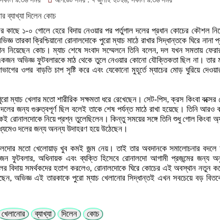
 সকাল ৯:৩৬ সময়
আপডেট সময় : ৭ জুলাই ২০২৬, সকাল ৯:৩৬ সময়
র কাছে ১-০ গোলে হেরে বিদায় নেওয়ার পর পর্তুগাল দলের প্রধান কোচের কৌশল নিয়
্ঞ তারকা ক্রিশ্চিয়ানো রোনালদোকে পুরো ম্যাচ মাঠে রাখার সিদ্ধান্তকে ঘিরে নানা প
স্থান নিয়েছেন কোচ। ম্যাচ শেষে সংবাদ সম্মেলনে তিনি বলেন, দল যখন সমতায় ফের
ন অভিজ্ঞ ফুটবলারকে মাঠ থেকে তুলে নেওয়ার কোনো যৌক্তিকতা ছিল না। তার মতে
ণভাগের ওপর বাড়তি চাপ সৃষ্টি করে এবং যেকোনো মুহূর্তে ম্যাচের মোড় ঘুরিয়ে দেওয়ার 
রো ম্যাচ খেলার মতো শারীরিক সক্ষমতা ধরে রেখেছেন। সেট-পিস, ক্রস কিংবা বক্সের
া দলের জন্য গুরুত্বপূর্ণ ছিল বলেই তাকে শেষ পর্যন্ত মাঠে রাখা হয়েছে। তিনি আরও ব
ই রোনালদোকে নিয়ে প্রশ্ন তুলেছিলেন। কিন্তু সময়ের সঙ্গে তিনি শুধু গোল কিংবা অ্য
র মাধ্যমেও দলের জন্য অনন্য উদাহরণ হয়ে উঠেছেন।
নালদোর মতো খেলোয়াড় খুব কমই জন্ম নেয়। তাই তার অবদানকে সমালোচনার বদলে য
 ফুটবলার, অধিনায়ক এবং ব্যক্তি হিসেবে রোনালদো আগামী প্রজন্মের জন্য অনু
গালের বিদায় সমর্থকদের হতাশ করলেও, রোনালদোকে ঘিরে কোচের এই অবস্থান নতুন 
েন, অভিজ্ঞ এই তারকাকে পুরো ম্যাচ খেলানোর সিদ্ধান্তই এখন সবচেয়ে বড় বিতর্ক
খেলানোর
ব্যাখ্যা
দিলেন
কোচ