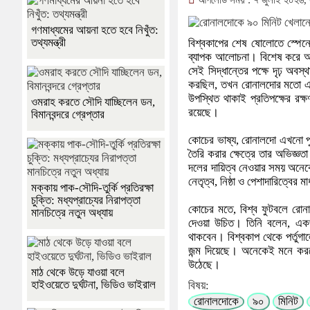
আপলোড সময় : ৭ জুলাই ২০২৬,
গণমাধ্যমের আয়না হতে হবে নিখুঁত:
তথ্যমন্ত্রী
বিশ্বকাপের শেষ ষোলোতে স্পেনে
ব্যাপক আলোচনা। বিশেষ করে অভিজ
সেই সিদ্ধান্তের পক্ষে দৃঢ় অব
করছিল, তখন রোনালদোর মতো একজ
উপস্থিত থাকাই প্রতিপক্ষের রক্ষ
ওমরাহ করতে সৌদি যাচ্ছিলেন ডন,
রয়েছে।
বিমানবন্দরে গ্রেপ্তার
কোচের ভাষ্য, রোনালদো এখনো পু
তৈরি করার ক্ষেত্রে তার অভিজ্ঞত
দলের দায়িত্ব নেওয়ার সময় অনেকে
নেতৃত্ব, নিষ্ঠা ও পেশাদারিত্বে
মক্কায় পাক-সৌদি-তুর্কি প্রতিরক্ষা
চুক্তি: মধ্যপ্রাচ্যের নিরাপত্তা
কোচের মতে, বিশ্ব ফুটবলে রো
মানচিত্রে নতুন অধ্যায়
দেওয়া উচিত। তিনি বলেন, একজন
থাকবেন। বিশ্বকাপ থেকে পর্তু
জন্ম দিয়েছে। অনেকেই মনে করছ
উঠেছে।
মাঠ থেকে উড়ে যাওয়া বলে
হাইওয়েতে দুর্ঘটনা, ভিডিও ভাইরাল
বিষয়:
রোনালদোকে
৯০
মিনিট