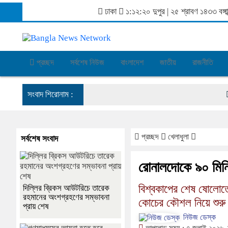
ঢাকা
১:১২:২০ দুপুর
|
২৫ শ্রাবণ ১৪৩৩ বঙ্
প্রচ্ছদ
সর্বশেষ নিউজ
বাংলাদেশ
জাতীয়
রাজনীতি
সংবাদ শিরোনাম :
দিল্ল
প্রচ্ছদ
খেলাধুলা
সর্বশেষ সংবাদ
রোনালদোকে ৯০ মিনি
বিশ্বকাপের শেষ ষোলোতে
দিল্লির ব্রিকস আউটরিচে তারেক
রহমানের অংশগ্রহণের সম্ভাবনা
কোচের কৌশল নিয়ে শুরু
প্রায় শেষ
নিউজ ডেস্ক