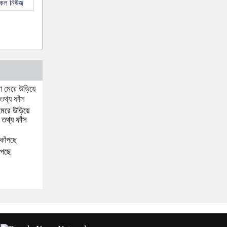
সকল নিউজ
মেরে উড়িয়ে
 তথ্য ফাঁস
ঁপছে