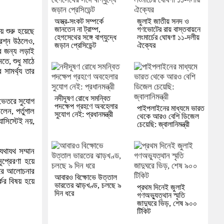
অস্ত্র-সংকট সম্পর্কে
জুলাই জাতীয় সনদ ও
জানতেন না ট্রাম্প,
গণভোটের রায় বাস্তবায়নে
ে শুরু হয়েছে
হেগসেথের সঙ্গে বাগ্‌যুদ্ধে
লংমার্চের ঘোষণা ১১-দলীয়
্রশ্ন উঠলেও,
জড়ান প্রেসিডেন্ট
ঐক্যের
ার জন্য লড়াই
, শুধু মাঠে
সামর্থ্য তার
নদীদূষণ রোধে সমন্বিত
 ভেতরে সুযোগ
পদক্ষেপ গ্রহণে অবহেলার
পাইপলাইনের মাধ্যমে ভারত
লেন, পর্তুগাল
সুযোগ নেই: প্রধানমন্ত্রী
থেকে আরও বেশি ডিজেল
াসিস্টেই নয়,
চেয়েছি: জ্বালানিমন্ত্রী
থাযথ সম্মান
প্রেরণা হয়ে
করে আলোচনার
আবারও বিক্ষোভে উত্তাল
ের বিষয় হয়ে
ভারতের ঝাড়খণ্ড, চলছে ৯
প্রথম দিনেই জুলাই
দিন ধরে
গণঅভ্যুত্থান স্মৃতি
জাদুঘরে ভিড়, শেষ ৯০০
টিকিট