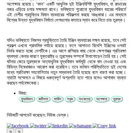
অপেক্ষায় রয়েছে। ‘কান’ একটি আধুনিক দুই ইঞ্জিনবিশিষ্ট যুদ্ধবিমান, যা রাডারের
নজর এড়িয়ে চলার সক্ষমতা রাখে। ভবিষ্যতে পুরোনো যুদ্ধবিমান বহরের পরিবর্তে
এই দেশীয় প্রযুক্তির বিমান ব্যবহারের পরিকল্পনা করছে আঙ্কারা। এর মাধ্যমে
বিশ্বের উন্নত যুদ্ধবিমান নির্মাতা দেশগুলোর কাতারে স্থান করে নিতে চায় তুরস্ক।
যদিও ভবিষ্যতে নিজস্ব প্রযুক্তিতে তৈরি ইঞ্জিন ব্যবহারের লক্ষ্য রয়েছে, তবে সেই
প্রকল্প এখনো প্রাথমিক পর্যায়ে রয়েছে। ফলে আপাতত বিদেশি ইঞ্জিনের ওপরই
নির্ভর করতে হচ্ছে দেশটিকে। এর আগে রাশিয়ার কাছ থেকে ক্ষেপণাস্ত্র প্রতিরক্ষা
ব্যবস্থা কেনার কারণে যুক্তরাষ্ট্র ও তুরস্কের সম্পর্কে টানাপোড়েন তৈরি হয়। সেই
ঘটনার জেরে তুরস্ককে অত্যাধুনিক যুদ্ধবিমান কর্মসূচি থেকে বাদ দেওয়া হয় এবং
বিভিন্ন নিষেধাজ্ঞাও আরোপ করা হয়েছিল। তবে বর্তমান পরিস্থিতিতে দুই দেশের
মধ্যে প্রতিরক্ষা সহযোগিতার নতুন সম্ভাবনা তৈরি হয়েছে বলে ধারণা করা হচ্ছে।
ন্যাটো সম্মেলনে এ বিষয়ে গুরুত্বপূর্ণ অগ্রগতি হতে পারে বলেও আশাবাদ ব্যক্ত
করছেন পর্যবেক্ষকেরা।
বিষয়:
যুদ্ধবিমান
জটিলতা
মার্কিন
সবুজ
সংকেতের
অপেক্ষায়
তুরস্ক
নিউজটি আপডেট করেছেন: নিউজ ডেস্ক।
অ
অ