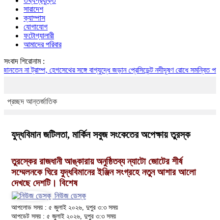
তথ্যপ্রযুক্তি
সারাদেশ
ক্যাম্পাস
যোগাযোগ
ফটোগ্যালারী
আমাদের পরিবার
সংবাদ শিরোনাম :
া ট্রাম্প, হেগসেথের সঙ্গে বাগ্‌যুদ্ধে জড়ান প্রেসিডেন্ট
নদীদূষণ রোধে সমন্বিত পদক্ষেপ গ্রহ
প্রচ্ছদ
আন্তর্জাতিক
যুদ্ধবিমান জটিলতা, মার্কিন সবুজ সংকেতের অপেক্ষায় তুরস্ক
তুরস্কের রাজধানী আঙ্কারায় অনুষ্ঠিতব্য ন্যাটো জোটের শীর্ষ
সম্মেলনকে ঘিরে যুদ্ধবিমানের ইঞ্জিন সংগ্রহে নতুন আশার আলো
দেখছে দেশটি। বিশেষ
নিউজ ডেস্ক
আপলোড সময় : ৫ জুলাই ২০২৬, দুপুর ৩:৩ সময়
আপডেট সময় : ৫ জুলাই ২০২৬, দুপুর ৩:৩ সময়