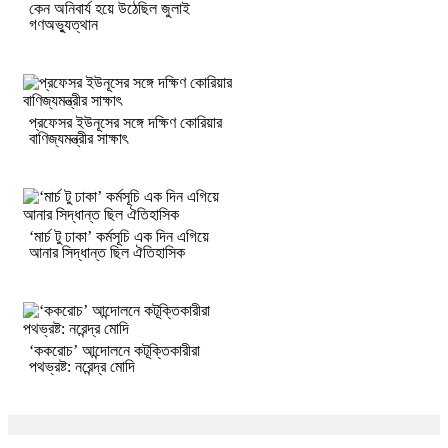
কেন অনিবার্য হয়ে উঠেছিল জুলাই
গণঅভ্যুত্থান
প্রফেসর ইউনূসের সঙ্গে দক্ষিণ কোরিয়ার
বাণিজ্যমন্ত্রীর সাক্ষাৎ
‘মার্চ টু ঢাকা’ কর্মসূচি এক দিন এগিয়ে
আনার সিদ্ধান্ত ছিল ঐতিহাসিক
‘ককরোচ’ আন্দোলনে কটূক্তিকারীরা
পথভ্রষ্ট: নরেন্দ্র মোদি