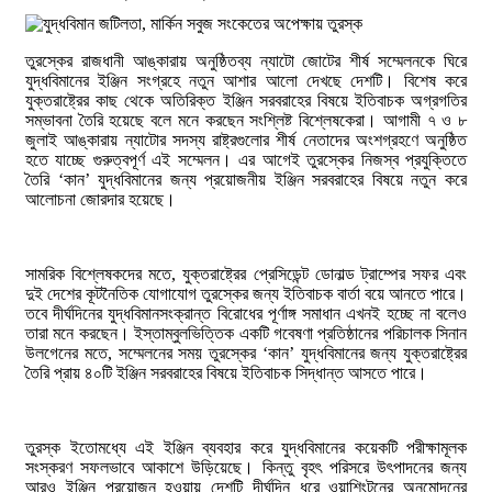
তুরস্কের রাজধানী আঙ্কারায় অনুষ্ঠিতব্য ন্যাটো জোটের শীর্ষ সম্মেলনকে ঘিরে
যুদ্ধবিমানের ইঞ্জিন সংগ্রহে নতুন আশার আলো দেখছে দেশটি। বিশেষ করে
যুক্তরাষ্ট্রের কাছ থেকে অতিরিক্ত ইঞ্জিন সরবরাহের বিষয়ে ইতিবাচক অগ্রগতির
সম্ভাবনা তৈরি হয়েছে বলে মনে করছেন সংশ্লিষ্ট বিশ্লেষকেরা। আগামী ৭ ও ৮
জুলাই আঙ্কারায় ন্যাটোর সদস্য রাষ্ট্রগুলোর শীর্ষ নেতাদের অংশগ্রহণে অনুষ্ঠিত
হতে যাচ্ছে গুরুত্বপূর্ণ এই সম্মেলন। এর আগেই তুরস্কের নিজস্ব প্রযুক্তিতে
তৈরি ‘কান’ যুদ্ধবিমানের জন্য প্রয়োজনীয় ইঞ্জিন সরবরাহের বিষয়ে নতুন করে
আলোচনা জোরদার হয়েছে।
সামরিক বিশ্লেষকদের মতে, যুক্তরাষ্ট্রের প্রেসিডেন্ট ডোনাল্ড ট্রাম্পের সফর এবং
দুই দেশের কূটনৈতিক যোগাযোগ তুরস্কের জন্য ইতিবাচক বার্তা বয়ে আনতে পারে।
তবে দীর্ঘদিনের যুদ্ধবিমানসংক্রান্ত বিরোধের পূর্ণাঙ্গ সমাধান এখনই হচ্ছে না বলেও
তারা মনে করছেন। ইস্তাম্বুলভিত্তিক একটি গবেষণা প্রতিষ্ঠানের পরিচালক সিনান
উলগেনের মতে, সম্মেলনের সময় তুরস্কের ‘কান’ যুদ্ধবিমানের জন্য যুক্তরাষ্ট্রের
তৈরি প্রায় ৪০টি ইঞ্জিন সরবরাহের বিষয়ে ইতিবাচক সিদ্ধান্ত আসতে পারে।
তুরস্ক ইতোমধ্যে এই ইঞ্জিন ব্যবহার করে যুদ্ধবিমানের কয়েকটি পরীক্ষামূলক
সংস্করণ সফলভাবে আকাশে উড়িয়েছে। কিন্তু বৃহৎ পরিসরে উৎপাদনের জন্য
আরও ইঞ্জিন প্রয়োজন হওয়ায় দেশটি দীর্ঘদিন ধরে ওয়াশিংটনের অনুমোদনের