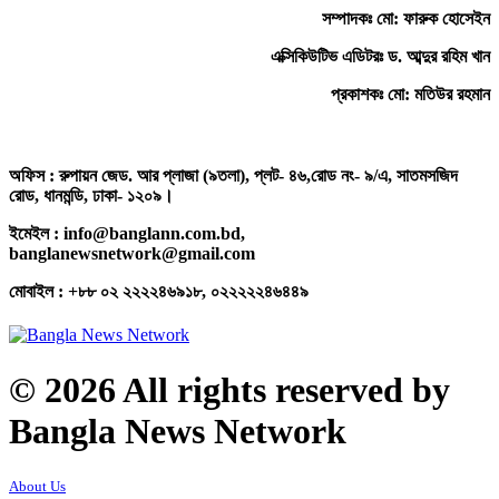
সম্পাদকঃ মো: ফারুক হোসেইন
এক্সিকিউটিভ এডিটরঃ ড. আব্দুর রহিম খান
প্রকাশকঃ মো: মতিউর রহমান
অফিস : রুপায়ন জেড. আর প্লাজা (৯তলা), প্লট- ৪৬,রোড নং- ৯/এ, সাতমসজিদ
রোড, ধানমন্ডি, ঢাকা- ১২০৯।
ইমেইল : info@banglann.com.bd,
banglanewsnetwork@gmail.com
মোবাইল : +৮৮ ০২ ২২২২৪৬৯১৮, ০২২২২২৪৬৪৪৯
© 2026 All rights reserved by
Bangla News Network
About Us