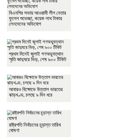
বিএনপির সভায় আওয়ামী লীগ নেতার
ফুলেল শুভেচ্ছা, কয়েক লাখ টাকার
লেনদেনের অভিযোগ
প্রথম দিনেই জুলাই গণঅভ্যুত্থান
স্মৃতি জাদুঘরে ভিড়, শেষ ৯০০ টিকিট
আবারও বিক্ষোভে উত্তাল ভারতের
ঝাড়খণ্ড, চলছে ৯ দিন ধরে
রাষ্ট্রপতি নির্বাচনের চূড়ান্ত তারিখ
ঘোষণা