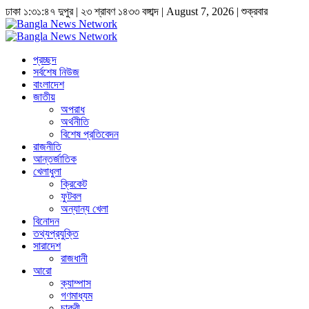
ঢাকা
১:৩১:৪৮ দুপুর
|
২৩ শ্রাবণ ১৪৩৩ বঙ্গাব্দ | August 7, 2026
|
শুক্রবার
প্রচ্ছদ
সর্বশেষ নিউজ
বাংলাদেশ
জাতীয়
অপরাধ
অর্থনীতি
বিশেষ প্রতিবেদন
রাজনীতি
আন্তর্জাতিক
খেলাধুলা
ক্রিকেট
ফুটবল
অন্যান্য খেলা
বিনোদন
তথ্যপ্রযুক্তি
সারাদেশ
রাজধানী
আরো
ক্যাম্পাস
গণমাধ্যম
চাকুরী