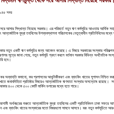
া বিদ্যমান ঋণচুক্তি থেকে সরে আসার সিদ্ধান্ত নিয়েছে সরকার।
৯:৪৫ সময়
 সরে আসার সিদ্ধান্ত নিয়েছে সরকার। এর পরিবর্তে নতুন ঋণ কর্মসূচির আওতায় আর্থিক সহায়
বং আন্তর্জাতিক মুদ্রা তহবিলের উপব্যবস্থাপনা পরিচালকের নেতৃত্বাধীন প্রতিনিধিদের মধ্য
 সরকার নতুন একটি ঋণ কর্মসূচির জন্য আবেদন করেছে। এ বিষয়ে সরকারের সংস্কার পরিকল্প
রণালয় সূত্রে জানা গেছে, নতুন কর্মসূচি গ্রহণ করলে বর্তমান সরকার বিভিন্ন অর্থনৈতিক সং
তৈরি হবে।
কার, কর অব্যাহতি কমানো, কর প্রশাসনের আধুনিকীকরণ এবং ব্যাংকিং খাতের সুশাসন নিশ্চিত ক
ক খাতে জবাবদিহিতা প্রতিষ্ঠার বিষয়েও আন্তর্জাতিক ঋণদাতা সংস্থার অসন্তোষ রয়েছে। সরকারি 
্য আকার ৪০০ থেকে ৫০০ কোটি মার্কিন ডলারের মধ্যে হতে পারে।
মী অর্থবছরের শুরুতে আন্তর্জাতিক মুদ্রা তহবিলের একটি প্রতিনিধিদল ঢাকা সফরে আসত
নিকায়ন এবং ব্যাংকিং খাতের সংস্কারের মতো বিষয়গুলো সামনে আসবে। বরং নতুন কর্মসূচিতে