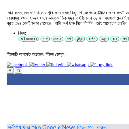
তিনি বলেন, জ্বালানি খাতে ভর্তুকি কমানোসহ কিছু শর্ত দেশের অর্থনীতির জন্য কত
ভারসাম্য রক্ষায় ২০২২ সালে আন্তর্জাতিক মুদ্রা তহবিলের কাছে ঋণ সহায়তা চেয়েছি
প্রায় ৩৬৪ কোটি ডলার পেয়েছে। বাকি অর্থ ছাড় নিয়ে দীর্ঘদিন ধরেই আলোচনা চলছিল
বিষয়:
আইএমএফের
সঙ্গে
চলমান
ঋণ
চুক্তি
বাতিল
নতুন
করে
ঋণ
নিউজটি আপডেট করেছেন: নিউজ ডেস্ক।
অ
অ
সর্বশেষ খবর পেতে Google News ফিড ফলো করুন