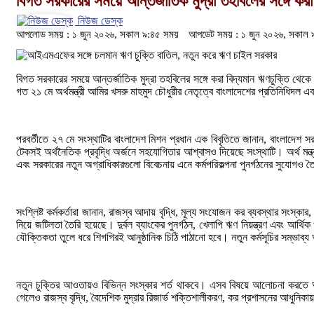
বিগত সরকারের সময়ে আন্তর্জাতিক মুদ্রা তহবিলের সঙ্গে কর
নিউজ ডেস্ক
আপলোড সময় : ১ জুন ২০২৬, সকাল ৯:৪৫ সময়
আপডেট সময় : ১ জুন ২০২৬, সকাল 
বিগত সরকারের সময়ে আন্তর্জাতিক মুদ্রা তহবিলের সঙ্গে করা বিদ্যমান ঋণচুক্তি থেকে
গত ২১ মে অর্থমন্ত্রী আমির খসরু মাহমুদ চৌধুরীর নেতৃত্বে বাংলাদেশের প্রতিনিধিদল এ
পরবর্তীতে ২৭ মে সংস্থাটির বাংলাদেশ মিশন প্রধান এক বিবৃতিতে জানান, বাংলাদেশ
টেকসই অর্থনৈতিক প্রবৃদ্ধি অর্জনে সহযোগিতার আশ্বাসও দিয়েছে সংস্থাটি। অর্থ মন্ত্
এবং সরকারের নতুন অগ্রাধিকারগুলো বিবেচনায় এনে কর্মপরিকল্পনা পুনর্গঠনের সুযোগও 
সংশ্লিষ্ট কর্মকর্তারা জানান, রাজস্ব আদায় বৃদ্ধি, মূল্য সংযোজন কর ব্যবস্থার সংস্
নিয়ে জটিলতা তৈরি হয়েছে। দুর্বল ব্যাংকের পুনর্গঠন, খেলাপি ঋণ নিয়ন্ত্রণ এবং আর্থি
যৌক্তিকতা তুলে ধরে শিগগিরই আনুষ্ঠানিক চিঠি পাঠানো হবে। নতুন কর্মসূচির সম্ভাব
নতুন চুক্তির আওতায়ও বিভিন্ন সংস্কার শর্ত থাকবে। এসব বিষয়ে আলোচনা করতে আগা
গেলেও রাজস্ব বৃদ্ধি, বৈদেশিক মুদ্রার রিজার্ভ শক্তিশালীকরণ, কর প্রশাসনের আধু