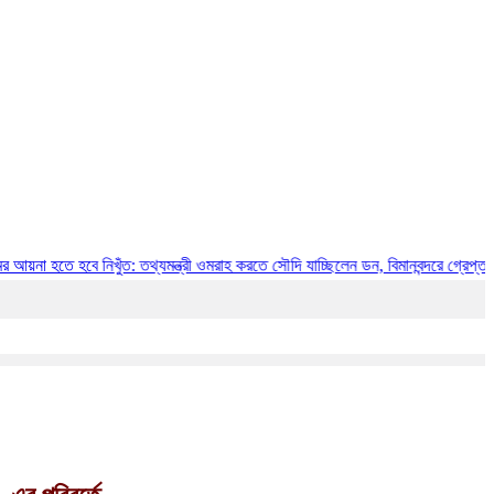
নিখুঁত: তথ্যমন্ত্রী
ওমরাহ করতে সৌদি যাচ্ছিলেন ডন, বিমানবন্দরে গ্রেপ্তার
মক্কায় পাক-সৌদ