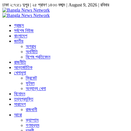
ঢাকা
২:৭:৫২ দুপুর
|
২৫ শ্রাবণ ১৪৩৩ বঙ্গাব্দ | August 9, 2026
|
রবিবার
প্রচ্ছদ
সর্বশেষ নিউজ
বাংলাদেশ
জাতীয়
অপরাধ
অর্থনীতি
বিশেষ প্রতিবেদন
রাজনীতি
আন্তর্জাতিক
খেলাধুলা
ক্রিকেট
ফুটবল
অন্যান্য খেলা
বিনোদন
তথ্যপ্রযুক্তি
সারাদেশ
রাজধানী
আরো
ক্যাম্পাস
গণমাধ্যম
চাকুরী