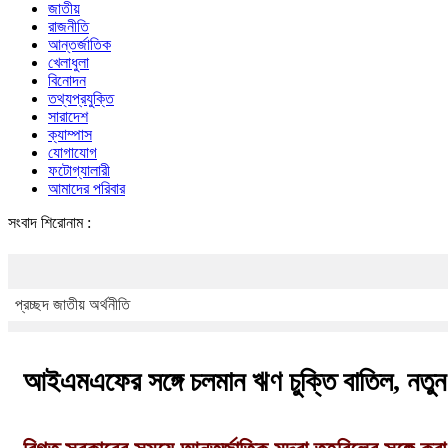
জাতীয়
রাজনীতি
আন্তর্জাতিক
খেলাধুলা
বিনোদন
তথ্যপ্রযুক্তি
সারাদেশ
ক্যাম্পাস
যোগাযোগ
ফটোগ্যালারী
আমাদের পরিবার
সংবাদ শিরোনাম :
দিল্লির ব
প্রচ্ছদ
জাতীয়
অর্থনীতি
আইএমএফের সঙ্গে চলমান ঋণ চুক্তি বাতিল, নতু