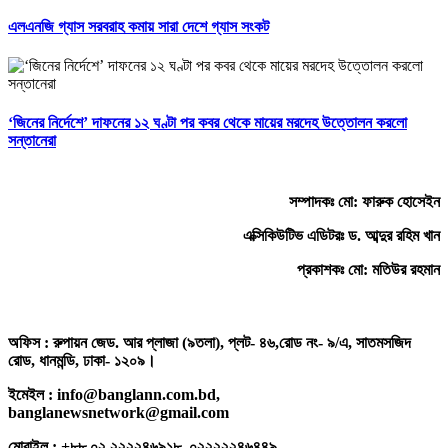
এলএনজি গ্যাস সরবরাহ কমায় সারা দেশে গ্যাস সংকট
‘জিনের নির্দেশে’ দাফনের ১২ ঘণ্টা পর কবর থেকে মায়ের মরদেহ উত্তোলন করলো
সন্তানেরা
সম্পাদকঃ মো: ফারুক হোসেইন
এক্সিকিউটিভ এডিটরঃ ড. আব্দুর রহিম খান
প্রকাশকঃ মো: মতিউর রহমান
অফিস : রুপায়ন জেড. আর প্লাজা (৯তলা), প্লট- ৪৬,রোড নং- ৯/এ, সাতমসজিদ
রোড, ধানমন্ডি, ঢাকা- ১২০৯।
ইমেইল : info@banglann.com.bd,
banglanewsnetwork@gmail.com
মোবাইল : +৮৮ ০২ ২২২২৪৬৯১৮, ০২২২২২৪৬৪৪৯