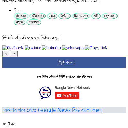
এবং দ্রুত সময়ের মধ্যে নির্মাণ কাজ শুরু করার প্রস্তুতি নেওয়া হচ্ছে।
বিষয়:
সীমান্তে
কাঁটাতারের
বেড়া
নির্মাণে
বিএসএফকে
জমি
হস্তান্তর
শুভেন্দু
সরকারের
নিউজটি আপডেট করেছেন: নিউজ ডেস্ক।
অ
অ
প্রিন্ট করুন :
বাংলা নিউজ নেটওয়ার্ক ইউটিউব চ্যানেলে সাবস্ক্রাইব করুন
সর্বশেষ খবর পেতে Google News ফিড ফলো করুন
কমেন্ট বক্স