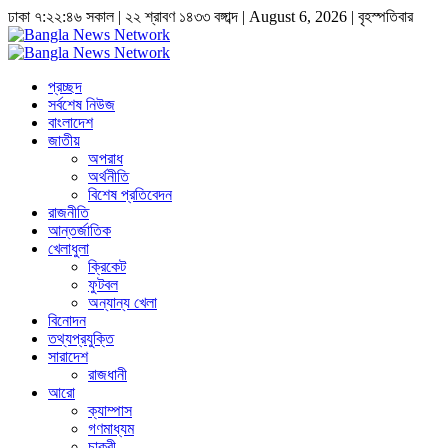
ঢাকা
৭:২২:৪৬ সকাল
|
২২ শ্রাবণ ১৪৩৩ বঙ্গাব্দ | August 6, 2026
|
বৃহস্পতিবার
প্রচ্ছদ
সর্বশেষ নিউজ
বাংলাদেশ
জাতীয়
অপরাধ
অর্থনীতি
বিশেষ প্রতিবেদন
রাজনীতি
আন্তর্জাতিক
খেলাধুলা
ক্রিকেট
ফুটবল
অন্যান্য খেলা
বিনোদন
তথ্যপ্রযুক্তি
সারাদেশ
রাজধানী
আরো
ক্যাম্পাস
গণমাধ্যম
চাকুরী