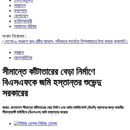
তথ্যপ্রযুক্তি
সারাদেশ
ক্যাম্পাস
যোগাযোগ
ফটোগ্যালারী
আমাদের পরিবার
সংবাদ শিরোনাম :
 ৬ অঞ্চলে ঝড়-বৃষ্টির আভাস, নদীবন্দরে সতর্কতা
বিশ্ববাজারে টানা কমছে জ্বালানি তেলের দা
প্রচ্ছদ
আন্তর্জাতিক
সীমান্তে কাঁটাতারের বেড়া নির্মাণে
বিএসএফকে জমি হস্তান্তর শুভেন্দু
সরকারের
ভারত–বাংলাদেশ সীমান্তে কাঁটাতারের বেড়া নির্মাণ এবং বর্ডার আউটপোস্ট (বিওপি) স্থাপনের জন্য ভারতীয়
সীমান্তরক্ষী বাহিনীকে (বিএসএফ) জমি হস্তান্তর করেছে
নিউজ ডেস্ক