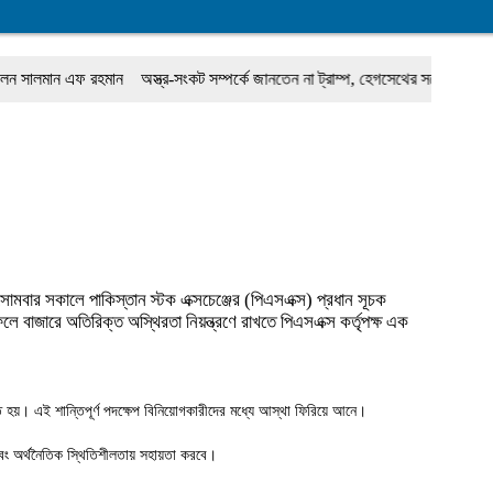
 এফ রহমান
অস্ত্র-সংকট সম্পর্কে জানতেন না ট্রাম্প, হেগসেথের সঙ্গে বাগ্‌যুদ্ধে জড়ান প্রেস
বার সকালে পাকিস্তান স্টক এক্সচেঞ্জের (পিএসএক্স) প্রধান সূচক
ে বাজারে অতিরিক্ত অস্থিরতা নিয়ন্ত্রণে রাখতে পিএসএক্স কর্তৃপক্ষ এক
ন্ত হয়। এই শান্তিপূর্ণ পদক্ষেপ বিনিয়োগকারীদের মধ্যে আস্থা ফিরিয়ে আনে।
 এবং অর্থনৈতিক স্থিতিশীলতায় সহায়তা করবে।