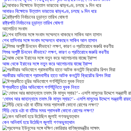
আবারও বিক্ষোভে উত্তাল ভারতের ঝাড়খণ্ড, চলছে ৯ দিন ধরে
রাষ্ট্রপতি নির্বাচনের চূড়ান্ত তারিখ ঘোষণা
আলোচিত সংবাদ
শেখ হাসিনার সঙ্গে সংবাদ সম্মেলনে থাকছেন সাকিব আল হাসান
শিশুর অপুষ্টি চিনবেন কীভাবে? লক্ষণ, কারণ ও প্রতিরোধে জরুরি করণীয়
আজ থেকে ইরানের সঙ্গে নতুন করে আলোচনায় যাচ্ছে ট্রাম্প
পরকীয়ার অভিযোগে গ্রামবাসীর হাতে আটক কনটেন্ট ক্রিয়েটর রিপন মিয়া
ঈশ্বরদীতে চুরির অভিযোগে গণপিটুনিতে যুবক নিহত
‘দোযখ আর জাহান্নামে তফাৎ কি মাসুদ স্যার?’- এসপি মাসুদের উদ্দেশে সন্ত্রাসী রায়হ
সিঁড়ি বেয়ে ওঠা বা হাঁটার সময় শ্বাসকষ্ট কোনো রোগের লক্ষণ?
কেন অনিবার্য হয়ে উঠেছিল জুলাই গণঅভ্যুত্থান