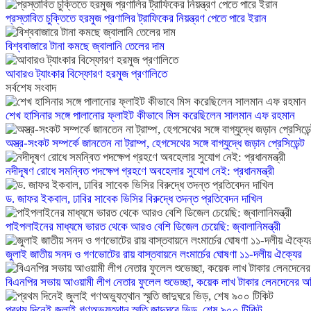
প্রস্তাবিত চুক্তিতে হরমুজ প্রণালির ট্রাফিকের নিয়ন্ত্রণ পেতে পারে ইরান
বিশ্ববাজারে টানা কমছে জ্বালানি তেলের দাম
আবারও ট্যাংকার বিস্ফোরণ হরমুজ প্রণালিতে
সর্বশেষ সংবাদ
শেখ হাসিনার সঙ্গে পালানোর ফ্লাইট কীভাবে মিস করেছিলেন সালমান এফ রহমান
অস্ত্র-সংকট সম্পর্কে জানতেন না ট্রাম্প, হেগসেথের সঙ্গে বাগ্‌যুদ্ধে জড়ান প্রেসিডেন্ট
নদীদূষণ রোধে সমন্বিত পদক্ষেপ গ্রহণে অবহেলার সুযোগ নেই: প্রধানমন্ত্রী
ড. জাফর ইকবাল, ঢাবির সাবেক ভিসির বিরুদ্ধে তদন্ত প্রতিবেদন দাখিল
পাইপলাইনের মাধ্যমে ভারত থেকে আরও বেশি ডিজেল চেয়েছি: জ্বালানিমন্ত্রী
জুলাই জাতীয় সনদ ও গণভোটের রায় বাস্তবায়নে লংমার্চের ঘোষণা ১১-দলীয় ঐক্যের
বিএনপির সভায় আওয়ামী লীগ নেতার ফুলেল শুভেচ্ছা, কয়েক লাখ টাকার লেনদেনের 
প্রথম দিনেই জুলাই গণঅভ্যুত্থান স্মৃতি জাদুঘরে ভিড়, শেষ ৯০০ টিকিট