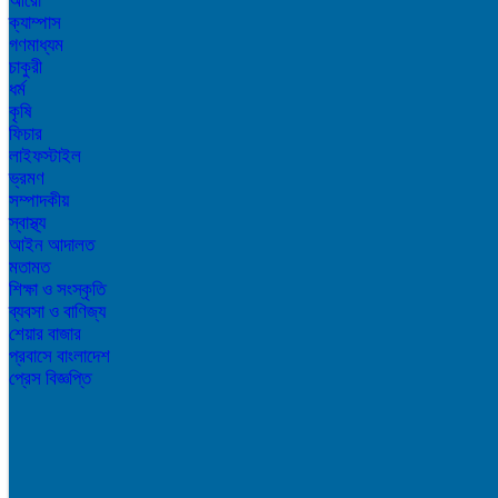
আরো
ক্যাম্পাস
গণমাধ্যম
চাকুরী
ধর্ম
কৃষি
ফিচার
লাইফস্টাইল
ভ্রমণ
সম্পাদকীয়
স্বাস্থ্য
আইন আদালত
মতামত
শিক্ষা ও সংস্কৃতি
ব্যবসা ও বাণিজ্য
শেয়ার বাজার
প্রবাসে বাংলাদেশ
প্রেস বিজ্ঞপ্তি