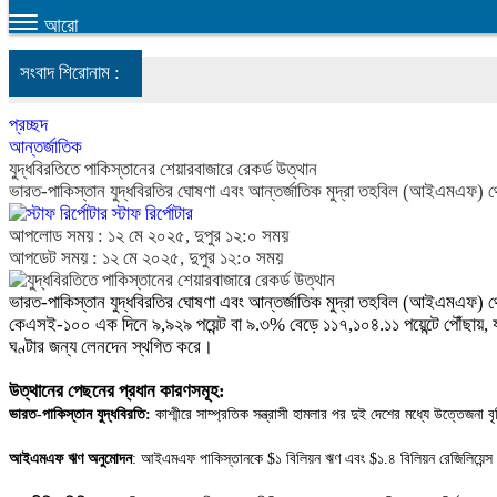
আরো
সংবাদ শিরোনাম :
প্রচ্ছদ
আন্তর্জাতিক
যুদ্ধবিরতিতে পাকিস্তানের শেয়ারবাজারে রেকর্ড উত্থান
ভারত-পাকিস্তান যুদ্ধবিরতির ঘোষণা এবং আন্তর্জাতিক মুদ্রা তহবিল (আইএমএফ) থে
স্টাফ রির্পোটার
আপলোড সময় : ১২ মে ২০২৫, দুপুর ১২:০ সময়
আপডেট সময় : ১২ মে ২০২৫, দুপুর ১২:০ সময়
ভারত-পাকিস্তান যুদ্ধবিরতির ঘোষণা এবং আন্তর্জাতিক মুদ্রা তহবিল (আইএমএফ) থে
কেএসই-১০০ এক দিনে ৯,৯২৯ পয়েন্ট বা ৯.৩% বেড়ে ১১৭,১০৪.১১ পয়েন্টে পৌঁছায়, যা পি
ঘণ্টার জন্য লেনদেন স্থগিত করে।
উত্থানের পেছনের প্রধান কারণসমূহ:
ভারত-পাকিস্তান যুদ্ধবিরতি:
কাশ্মীরে সাম্প্রতিক সন্ত্রাসী হামলার পর দুই দেশের মধ্যে উত্তেজন
আইএমএফ ঋণ অনুমোদন
: আইএমএফ পাকিস্তানকে $১ বিলিয়ন ঋণ এবং $১.৪ বিলিয়ন রেজিলিয়েন্স অ্য