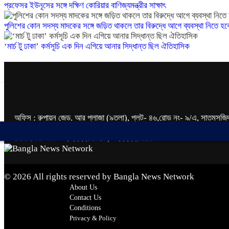
প্রফেসর ইউনূসের সঙ্গে দক্ষিণ কোরিয়ার বাণিজ্যমন্ত্রীর সাক্ষাৎ
পুলিশের কোন সদস্য মাদকের সঙ্গে জড়িত থাকলে তার বিরুদ্ধে আগে ব্যবস্থা নিতে হব
‘মার্চ টু ঢাকা’ কর্মসূচি এক দিন এগিয়ে আনার সিদ্ধান্ত ছিল ঐতিহাসিক
অফিস : রুপায়ন জেড. আর প্লাজা (৯তলা), প্লট- ৪৬,রোড নং- ৯/এ, সাতমসজিদ
ইমেইল : info@banglann.com.bd, banglanewsnetwork@gmai
মোবাইল : +৮৮ ০২ ২২২২৪৬৯১৮, ০২২২২২৪৬৪৪৯
© 2026 All rights reserved by Bangla News Network
About Us
Contact Us
Conditions
Privacy & Policy