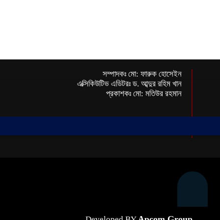
সম্পাদকঃ মো: ফারুক হোসেইন
এক্সিকিউটিভ এডিটরঃ ড. আব্দুর রহিম খান
প্রকাশকঃ মো: মতিউর রহমান
Apcom Group
Developed BY