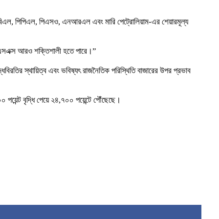
, ইউবিএল, পিপিএল, পিএসও, এনআরএল এবং মারি পেট্রোলিয়াম-এর শেয়ারমূল্য
িএসএক্স আরও শক্তিশালী হতে পারে।”
্ধবিরতির স্থায়িত্ব এবং ভবিষ্যৎ রাজনৈতিক পরিস্থিতি বাজারের উপর প্রভাব
 পয়েন্ট বৃদ্ধি পেয়ে ২৪,৭০০ পয়েন্টে পৌঁছেছে।