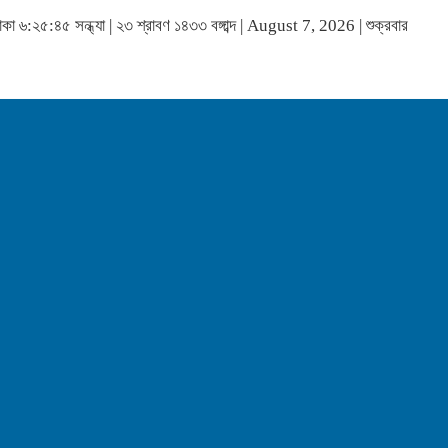
াকা
৬:২৫:৪৫ সন্ধ্যা
|
২৩ শ্রাবণ ১৪৩৩ বঙ্গাব্দ | August 7, 2026
|
শুক্রবার