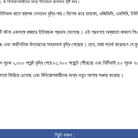
ে, যা বিনিয়োগকারীদের মধ্যে ইতিবাচক মনোভাব সৃষ্টি করে।
ন্ট ও টেলিকম খাতে ব্যাপক লেনদেন বৃদ্ধি পায়। বিশেষ করে হাবকো, ওজিডিসি, এমসিবি
ি ঘটনা একসঙ্গে বাজারে ইতিবাচক প্রভাব ফেলেছে। এই প্রবণতা অব্যাহত থাকলে প
ে এবং অর্থনৈতিক উন্নয়নের সম্ভাবনা বৃদ্ধি পেয়েছে। তবে, তারা সতর্ক করেছেন যে যুদ
সূচক ২,৩০০ পয়েন্ট বৃদ্ধি পেয়ে ৮১,৭০০ পয়েন্টে পৌঁছেছে এবং নিটিফাই ৫০ সূচক ৭০০
তিশীলতা ফিরিয়ে এনেছে এবং বিনিয়োগকারীদের মধ্যে নতুন আশার সঞ্চার করেছে।
প্রিন্ট করুন :