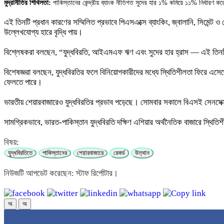
মুদ্রানীতির শিথিলতা:
পাকিস্তানের কেন্দ্রীয় ব্যাংক নীতিগত সুদের হার ১% কমিয়ে ১১% নির্ধারণ কর
এই তিনটি প্রধান কারণের সম্মিলিত প্রভাবে পিএসএক্সে ব্যাংকিং, জ্বালানি, সিমে
উল্লেখযোগ্য হারে বৃদ্ধি পায়।
বিশ্লেষকরা বলছেন, “যুদ্ধবিরতি, আইএমএফ ঋণ এবং সুদের হার হ্রাস — এই তিনট
বিশেষজ্ঞরা বলছেন, যুদ্ধবিরতির ফলে বিনিয়োগকারীদের মধ্যে স্থিতিশীলতা ফিরে এসেছ
ফেলতে পারে।
ভারতীয় শেয়ারবাজারেও যুদ্ধবিরতির প্রভাব পড়েছে। সোমবার সকালে বিএসই সেনসেক্স 
সামগ্রিকভাবে, ভারত-পাকিস্তান যুদ্ধবিরতি দক্ষিণ এশিয়ার অর্থনৈতিক বাজারে স্থি
বিষয়:
যুদ্ধবিরতিতে
পাকিস্তানের
শেয়ারবাজারে
রেকর্ড
উত্থান
নিউজটি আপডেট করেছেন: স্টাফ রির্পোটার।
অ
অ