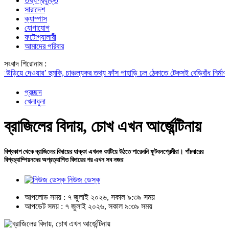
তথ্যপ্রযুক্তি
সারাদেশ
ক্যাম্পাস
যোগাযোগ
ফটোগ্যালারী
আমাদের পরিবার
সংবাদ শিরোনাম :
 দেওয়ার’ হুমকি, চাঞ্চল্যকর তথ্য ফাঁস
পাহাড়ি ঢল ঠেকাতে টেকসই বেড়িবাঁধ নির্মাণ করা হবে: 
প্রচ্ছদ
খেলাধুলা
ব্রাজিলের বিদায়, চোখ এখন আর্জেন্টিনায়
বিশ্বকাপ থেকে ব্রাজিলের বিদায়ের ধাক্কা এখনও কাটিয়ে উঠতে পারেননি ফুটবলপ্রেমীরা। পাঁচবারের
বিশ্বচ্যাম্পিয়নদের অপ্রত্যাশিত বিদায়ের পর এখন সব নজর
নিউজ ডেস্ক
আপলোড সময় : ৭ জুলাই ২০২৬, সকাল ৯:৩৯ সময়
আপডেট সময় : ৭ জুলাই ২০২৬, সকাল ৯:৩৯ সময়