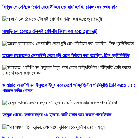
বিশ্বকাপে মেসিকে ‘বোমা মেরে উড়িয়ে দেওয়ার’ হুমকি, চাঞ্চল্যকর তথ্য ফাঁস
পাহাড়ি ঢল ঠেকাতে টেকসই বেড়িবাঁধ নির্মাণ করা হবে: ত্রাণমন্ত্রী
তারেক রহমানকেও জেআইসি সেলে বন্দি রেখে নির্যাতন করা হয়েছিল: চিফ প্রসিকিউটর
জামায়াত-এনসিপি নন-ইস্যুকে ইস্যু করে দেশে অস্থিতিশীল পরিস্থিতি তৈরি করতে চায় :
খায়রুল কবির খোকন
হরমুজ থেকে যেভাবে বছরে ১৪ হাজার কোটি ডলার আয় করতে পারে ইরান!