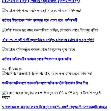
টাকা-পয়সা নিয়ে দ্বন্দ্ব, গোয়ালন্দে ছুরিকাঘাতে যুবলীগ নেতার মৃত্যু
নাটোরে বিশ্বমানের পর্যটন ব্যবস্থা গড়ে তোলা হবে: পর্যটনমন্ত্রী
ফাঁকা সড়কে দুই বাসই দ্রুতগতিতে চলছিল, চালকদের চোখে ছিল ঘুম: পুলিশ
নাটোরে পর্যটনমন্ত্রীর পথসভা থেকে পিস্তলসহ যুবক আটক
আলোচিত সংবাদ
পরকীয়ার অভিযোগে গ্রামবাসীর হাতে আটক কনটেন্ট ক্রিয়েটর রিপন মিয়া
‘দোযখ আর জাহান্নামে তফাৎ কি মাসুদ স্যার?’- এসপি মাসুদের উদ্দেশে সন্ত্রাসী রায়হান