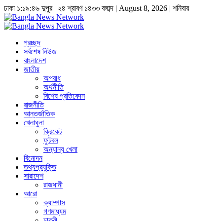
ঢাকা
১:১৯:৪৬ দুপুর
|
২৪ শ্রাবণ ১৪৩৩ বঙ্গাব্দ | August 8, 2026
|
শনিবার
প্রচ্ছদ
সর্বশেষ নিউজ
বাংলাদেশ
জাতীয়
অপরাধ
অর্থনীতি
বিশেষ প্রতিবেদন
রাজনীতি
আন্তর্জাতিক
খেলাধুলা
ক্রিকেট
ফুটবল
অন্যান্য খেলা
বিনোদন
তথ্যপ্রযুক্তি
সারাদেশ
রাজধানী
আরো
ক্যাম্পাস
গণমাধ্যম
চাকুরী