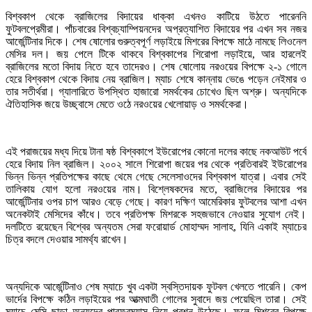
বিশ্বকাপ থেকে ব্রাজিলের বিদায়ের ধাক্কা এখনও কাটিয়ে উঠতে পারেননি
ফুটবলপ্রেমীরা। পাঁচবারের বিশ্বচ্যাম্পিয়নদের অপ্রত্যাশিত বিদায়ের পর এখন সব নজর
আর্জেন্টিনার দিকে। শেষ ষোলোর গুরুত্বপূর্ণ লড়াইয়ে মিশরের বিপক্ষে মাঠে নামছে লিওনেল
মেসির দল। জয় পেলে টিকে থাকবে বিশ্বকাপের শিরোপা লড়াইয়ে, আর হারলেই
ব্রাজিলের মতো বিদায় নিতে হবে তাদেরও। শেষ ষোলোয় নরওয়ের বিপক্ষে ২-১ গোলে
হেরে বিশ্বকাপ থেকে বিদায় নেয় ব্রাজিল। ম্যাচ শেষে কান্নায় ভেঙে পড়েন নেইমার ও
তার সতীর্থরা। গ্যালারিতে উপস্থিত হাজারো সমর্থকের চোখেও ছিল অশ্রু। অন্যদিকে
ঐতিহাসিক জয়ে উচ্ছ্বাসে মেতে ওঠে নরওয়ের খেলোয়াড় ও সমর্থকেরা।
এই পরাজয়ের মধ্য দিয়ে টানা ষষ্ঠ বিশ্বকাপে ইউরোপের কোনো দলের কাছে নকআউট পর্বে
হেরে বিদায় নিল ব্রাজিল। ২০০২ সালে শিরোপা জয়ের পর থেকে প্রতিবারই ইউরোপের
ভিন্ন ভিন্ন প্রতিপক্ষের কাছে থেমে গেছে সেলেসাওদের বিশ্বকাপ যাত্রা। এবার সেই
তালিকায় যোগ হলো নরওয়ের নাম। বিশ্লেষকদের মতে, ব্রাজিলের বিদায়ের পর
আর্জেন্টিনার ওপর চাপ আরও বেড়ে গেছে। কারণ দক্ষিণ আমেরিকার ফুটবলের আশা এখন
অনেকটাই মেসিদের কাঁধে। তবে প্রতিপক্ষ মিশরকে সহজভাবে নেওয়ার সুযোগ নেই।
দলটিতে রয়েছেন বিশ্বের অন্যতম সেরা ফরোয়ার্ড মোহাম্মদ সালাহ, যিনি একাই ম্যাচের
চিত্র বদলে দেওয়ার সামর্থ্য রাখেন।
অন্যদিকে আর্জেন্টিনাও শেষ ম্যাচে খুব একটা স্বস্তিদায়ক ফুটবল খেলতে পারেনি। কেপ
ভার্দের বিপক্ষে কঠিন লড়াইয়ের পর আত্মঘাতী গোলের সুবাদে জয় পেয়েছিল তারা। সেই
ম্যাচে মেসি ছাড়া অন্যদের পারফরম্যান্স নিয়ে প্রশ্ন উঠেছে। ফলে মিশরের বিপক্ষে