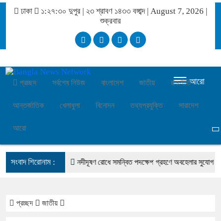
ঢাকা
১:২৭:৩০ দুপুর
|
২৩ শ্রাবণ ১৪৩৩ বঙ্গাব্দ | August 7, 2026
|
শুক্রবার
আরো
প্রচ্ছদ
সর্বশেষ নিউজ
বাংলাদেশ
জাতীয়
রাজনীতি
আন্তর্জাতিক
খেলাধুলা
বিনোদন
তথ্যপ্রযুক্তি
সারাদেশ
আরো
সংবাদ শিরোনাম :
্ধে জড়ান প্রেসিডেন্ট
নদীদূষণ রোধে সমন্বিত পদক্ষেপ গ্রহণে অবহেলার সুযোগ নেই: প্রধা
প্রচ্ছদ
জাতীয়