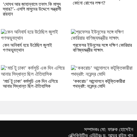
কোনো রোগের লক্ষণ?
‘দোযখ আর জাহান্নামে তফাৎ কি মাসুদ
স্যার?’- এসপি মাসুদের উদ্দেশে সন্ত্রাসী
রায়হান
কেন অনিবার্য হয়ে উঠেছিল জুলাই
প্রফেসর ইউনূসের সঙ্গে দক্ষিণ কোরিয়ার
গণঅভ্যুত্থান
বাণিজ্যমন্ত্রীর সাক্ষাৎ
‘মার্চ টু ঢাকা’ কর্মসূচি এক দিন এগিয়ে
‘ককরোচ’ আন্দোলনে কটূক্তিকারীরা
আনার সিদ্ধান্ত ছিল ঐতিহাসিক
পথভ্রষ্ট: নরেন্দ্র মোদি
সম্পাদকঃ মো: ফারুক হোসেইন
এক্সিকিউটিভ এডিটরঃ ড. আব্দুর রহিম খান