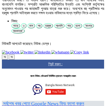
পরিস্থিতির কারণে তা সম্ভব হয়নি। জাহাজটিতে কর্মরত ৩১ জন নাবিকের সবাই
বাংলাদেশি নাগরিক। সম্প্রতি আঞ্চলিক পরিস্থিতির উন্নতি এবং সংশ্লিষ্ট কর্তৃপক্ষের
অনুমোদন পাওয়ার পর জাহাজটি পুনরায় যাত্রা শুরু করে। অবশেষে বহু প্রতীক্ষার পর
হরমুজ প্রণালি অতিক্রম করতে সক্ষম হওয়ায় নাবিকদের মধ্যে স্বস্তি ফিরে এসেছে।
বিষয়:
সাড়ে
৩
মাস
পর
হরমুজ
প্রণালি
পার
হলো
‘বাংলার
জয়যাত্রা’
নিউজটি আপডেট করেছেন: নিউজ ডেস্ক।
অ
অ
প্রিন্ট করুন :
বাংলা নিউজ নেটওয়ার্ক ইউটিউব চ্যানেলে সাবস্ক্রাইব করুন
সর্বশেষ খবর পেতে Google News ফিড ফলো করুন