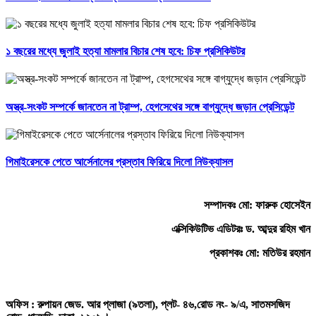
১ বছরের মধ্যে জুলাই হত্যা মামলার বিচার শেষ হবে: চিফ প্রসিকিউটর
অস্ত্র-সংকট সম্পর্কে জানতেন না ট্রাম্প, হেগসেথের সঙ্গে বাগ্‌যুদ্ধে জড়ান প্রেসিডেন্ট
গিমাইরেসকে পেতে আর্সেনালের প্রস্তাব ফিরিয়ে দিলো নিউক্যাসল
সম্পাদকঃ মো: ফারুক হোসেইন
এক্সিকিউটিভ এডিটরঃ ড. আব্দুর রহিম খান
প্রকাশকঃ মো: মতিউর রহমান
অফিস : রুপায়ন জেড. আর প্লাজা (৯তলা), প্লট- ৪৬,রোড নং- ৯/এ, সাতমসজিদ