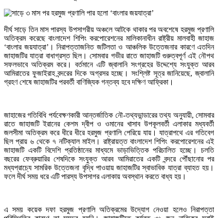
দীর্ঘ সাড়ে তিন মাস পারস্য উপসাগরীয় অঞ্চলে আটকে থাকার পর অবশেষে হরমুজ প্রণালি
অতিক্রম করেছে বাংলাদেশ শিপিং করপোরেশনের মালিকানাধীন রাষ্ট্রীয় মালবাহী জাহাজ
‘বাংলার জয়যাত্রা’। নিরাপত্তাজনিত জটিলতা ও আঞ্চলিক উত্তেজনার কারণে এতদিন
জাহাজটির যাত্রা বাধাগ্রস্ত ছিল। সোমবার গভীর রাতে জাহাজটি গুরুত্বপূর্ণ এই নৌপথ
সফলভাবে অতিক্রম করে। বর্তমানে এটি জ্বালানি সংগ্রহের উদ্দেশ্যে সংযুক্ত আরব
আমিরাতের ফুজাইরাহ বন্দরের দিকে অগ্রসর হচ্ছে। সংশ্লিষ্ট সূত্র জানিয়েছে, জ্বালানি
গ্রহণ শেষে জাহাজটির পরবর্তী বাণিজ্যিক গন্তব্য হবে দক্ষিণ আফ্রিকা।
জাহাজের গতিবিধি পর্যবেক্ষণকারী আন্তর্জাতিক নৌ-তথ্যভান্ডারের তথ্য অনুযায়ী, সোমবার
রাতে জাহাজটি ইরানের কেশম দ্বীপ ও ওমানের খাসাব উপকূলবর্তী এলাকার মধ্যবর্তী
জলসীমা অতিক্রম করে ধীরে ধীরে হরমুজ প্রণালি পেরিয়ে যায়। যাত্রাপথে এর গতিবেগ
ছিল প্রায় ৬ থেকে ৭ নটিক্যাল মাইল। রাষ্ট্রায়ত্ত বাংলাদেশ শিপিং করপোরেশনের এই
জাহাজটি একটি বিদেশি প্রতিষ্ঠানের মাধ্যমে ভাড়াভিত্তিক পরিচালিত হচ্ছে। চলতি
বছরের ফেব্রুয়ারির শেষদিকে সংযুক্ত আরব আমিরাতের একটি বন্দরে পৌঁছানোর পর
মধ্যপ্রাচ্যে সামরিক উত্তেজনা বৃদ্ধি পাওয়ায় জাহাজটির স্বাভাবিক যাত্রা ব্যাহত হয়।
ফলে দীর্ঘ সময় ধরে এটি পারস্য উপসাগর এলাকায় অবস্থান করতে বাধ্য হয়।
এ সময় কয়েক দফা হরমুজ প্রণালি অতিক্রমের উদ্যোগ নেওয়া হলেও নিরাপত্তা