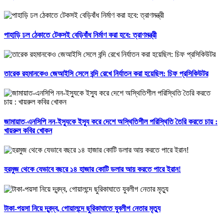
পাহাড়ি ঢল ঠেকাতে টেকসই বেড়িবাঁধ নির্মাণ করা হবে: ত্রাণমন্ত্রী
তারেক রহমানকেও জেআইসি সেলে বন্দি রেখে নির্যাতন করা হয়েছিল: চিফ প্রসিকিউটর
জামায়াত-এনসিপি নন-ইস্যুকে ইস্যু করে দেশে অস্থিতিশীল পরিস্থিতি তৈরি করতে চায় :
খায়রুল কবির খোকন
হরমুজ থেকে যেভাবে বছরে ১৪ হাজার কোটি ডলার আয় করতে পারে ইরান!
টাকা-পয়সা নিয়ে দ্বন্দ্ব, গোয়ালন্দে ছুরিকাঘাতে যুবলীগ নেতার মৃত্যু