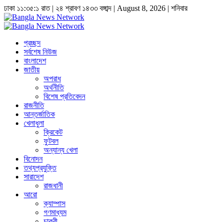
ঢাকা
১১:৩৫:১ রাত
|
২৪ শ্রাবণ ১৪৩৩ বঙ্গাব্দ | August 8, 2026
|
শনিবার
প্রচ্ছদ
সর্বশেষ নিউজ
বাংলাদেশ
জাতীয়
অপরাধ
অর্থনীতি
বিশেষ প্রতিবেদন
রাজনীতি
আন্তর্জাতিক
খেলাধুলা
ক্রিকেট
ফুটবল
অন্যান্য খেলা
বিনোদন
তথ্যপ্রযুক্তি
সারাদেশ
রাজধানী
আরো
ক্যাম্পাস
গণমাধ্যম
চাকুরী