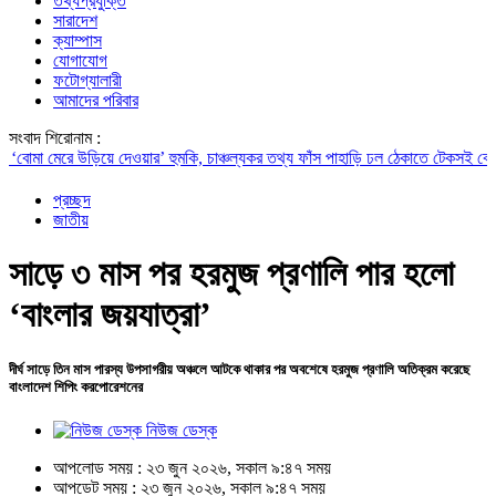
তথ্যপ্রযুক্তি
সারাদেশ
ক্যাম্পাস
যোগাযোগ
ফটোগ্যালারী
আমাদের পরিবার
সংবাদ শিরোনাম :
 মেরে উড়িয়ে দেওয়ার’ হুমকি, চাঞ্চল্যকর তথ্য ফাঁস
পাহাড়ি ঢল ঠেকাতে টেকসই বেড়িবাঁধ নির্মা
প্রচ্ছদ
জাতীয়
সাড়ে ৩ মাস পর হরমুজ প্রণালি পার হলো
‘বাংলার জয়যাত্রা’
দীর্ঘ সাড়ে তিন মাস পারস্য উপসাগরীয় অঞ্চলে আটকে থাকার পর অবশেষে হরমুজ প্রণালি অতিক্রম করেছে
বাংলাদেশ শিপিং করপোরেশনের
নিউজ ডেস্ক
আপলোড সময় : ২৩ জুন ২০২৬, সকাল ৯:৪৭ সময়
আপডেট সময় : ২৩ জুন ২০২৬, সকাল ৯:৪৭ সময়