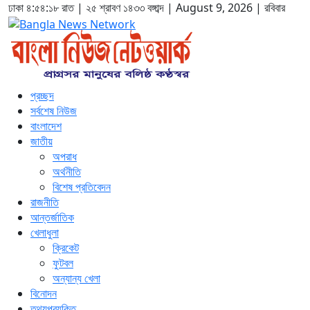
ঢাকা
৪:৫৪:১৯ রাত
|
২৫ শ্রাবণ ১৪৩৩ বঙ্গাব্দ | August 9, 2026
|
রবিবার
প্রচ্ছদ
সর্বশেষ নিউজ
বাংলাদেশ
জাতীয়
অপরাধ
অর্থনীতি
বিশেষ প্রতিবেদন
রাজনীতি
আন্তর্জাতিক
খেলাধুলা
ক্রিকেট
ফুটবল
অন্যান্য খেলা
বিনোদন
তথ্যপ্রযুক্তি