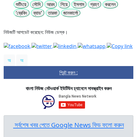
শুটিংয়ে
সৌদি
আরব
গিয়ে
ইসলাম
গ্রহণ
করলেন
‘ব্রেকিং
ব্যাড’
তারকা
জানকার্লো
নিউজটি আপডেট করেছেন: নিউজ ডেস্ক।
অ
অ
প্রিন্ট করুন :
বাংলা নিউজ নেটওয়ার্ক ইউটিউব চ্যানেলে সাবস্ক্রাইব করুন
সর্বশেষ খবর পেতে Google News ফিড ফলো করুন