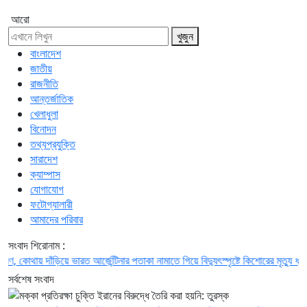
আরো
খুজুন
বাংলাদেশ
জাতীয়
রাজনীতি
আন্তর্জাতিক
খেলাধুলা
বিনোদন
তথ্যপ্রযুক্তি
সারাদেশ
ক্যাম্পাস
যোগাযোগ
ফটোগ্যালারী
আমাদের পরিবার
সংবাদ শিরোনাম :
থায় দাঁড়িয়ে ভারত
আর্জেন্টিনার পতাকা নামাতে গিয়ে বিদ্যুৎস্পৃষ্টে কিশোরের মৃত্যু
ধ্বংসস্তূপ
সর্বশেষ সংবাদ