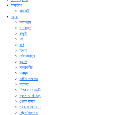
সারাদেশ
রাজধানী
আরো
ক্যাম্পাস
গণমাধ্যম
চাকুরী
ধর্ম
কৃষি
ফিচার
লাইফস্টাইল
ভ্রমণ
সম্পাদকীয়
স্বাস্থ্য
আইন আদালত
মতামত
শিক্ষা ও সংস্কৃতি
ব্যবসা ও বাণিজ্য
শেয়ার বাজার
প্রবাসে বাংলাদেশ
প্রেস বিজ্ঞপ্তি