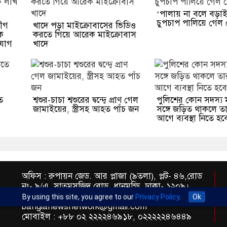
‘পালায় না বলে বড়া
চুপচাপ পালিয়ে গেল 
ীগ
খাদে পড়া মাইক্রোবাসের ভিডিও
েক
করতে গিয়ে আরেক মাইক্রোবাস
যোগ
খাদে
ে
শ্বশুর-চাচা শ্বশুরের দ্বন্দ্বে প্রাণ গেল
পুলিশের কোন সদস্য
জামাইয়ের, স্ত্রীসহ আহত পাঁচ জন
সঙ্গে জড়িত থাকলে তার
আগে ব্যবস্থা নিতে হব
অফিস : রুপায়ন জেড. আর প্লাজা (৯তলা), প্লট- ৪৬,রোড
নং- ৯/এ, সাতমসজিদ রোড, ধানমন্ডি, ঢাকা- ১২০৯।
ইমেইল : info@banglann.com.bd,
By using this site, you agree to our
Privacy Policy
.
Ok
banglanewsnetwork@gmail.com
মোবাইল : +৮৮ ০২ ২২২২৪৬৯১৮, ০২২২২২৪৬৪৪৯