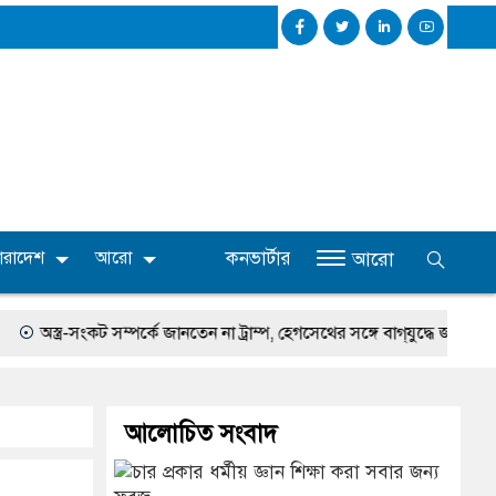
কনভার্টার
ারাদেশ
আরো
আরো
্র-সংকট সম্পর্কে জানতেন না ট্রাম্প, হেগসেথের সঙ্গে বাগ্‌যুদ্ধে জড়ান প্রেসিডেন্ট
আলোচিত সংবাদ