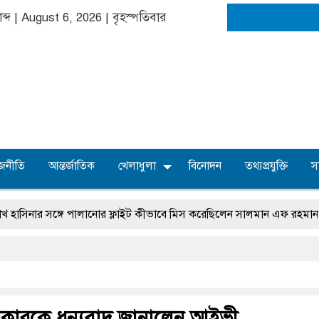
গাব্দ | August 6, 2026
|
বৃহস্পতিবার
জনীতি
আন্তর্জাতিক
খেলাধুলা
বিনোদন
তথ্যপ্রযুক্তি
স
র সঙ্গে পালানোর ফ্লাইট কীভাবে মিস করেছিলেন সালমান এফ রহমান
অস্ত
সরকারকে ধন্যবাদ জানালেন আইভী