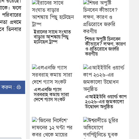
ধীন রয়েছে।
থাকে। ফলে
, পরিবারের
েতা প্রথমে
বে তিনবার
ইরানের সাথে সংঘাত
বাড়ার আশঙ্কায় পিছু
শিশুর অপুষ্টি চিনবেন
হটেছেন ট্রাম্প
কীভাবে? লক্ষণ, কারণ
ও প্রতিরোধে জরুরি
করণীয়
ন্ট করুন :
এলএনজি গ্যাস
সরবরাহ কমায় সারা
এআইইউবি ওয়ার্ল্ড কাপ
দেশে গ্যাস সংকট
২০২৬-এর জমকালো
উদ্বোধন অনুষ্ঠিত