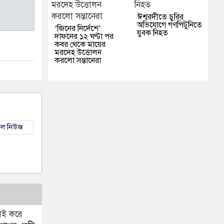
ঈশ্বরদীতে চুরির
অভিযোগে গণপিটুনিতে
‘জিনের নির্দেশে’
যুবক নিহত
দাফনের ১২ ঘণ্টা পর
কবর থেকে মায়ের
মরদেহ উত্তোলন
করলো সন্তানেরা
কল নিউজ