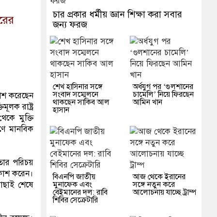
চার প্রকার ধর্মীয় জ্ঞান শিক্ষা করা সবার
ারের
জন্য ফরজ
শেখ হাসিনার সঙ্গে
অর্ধযুগ পর ‘গুলশানের
সংবাদ সম্মেলনে
চামেলি’ নিয়ে ফিরছেন
কাশ করেছেন
থাকছেন সাকিব আল
আমিন খান
ূলক রাষ্ট্র
হাসান
েকে মুক্তি
হণে মানবিক
 তার পরিচয়
রকাশ করেন।
বিএনপি জাতীয়
আজ থেকে ইরানের
মুনাফেক এবং
সঙ্গে নতুন করে
বাছাই শেষে
বেইমানের দল: রাবি
আলোচনায় যাচ্ছে ট্রাম্প
শিবির সেক্রেটারি