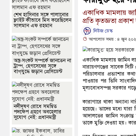
একাধিক মামলায় জামি
শেখ হাসিনার সঙ্গে পালানোর
প্রতি কৃতজ্ঞতা প্রক
ফ্লাইট কীভাবে মিস করেছিলেন
সালমান এফ রহমান
নিউজ ডেস্ক
আপলোড সময় : ৪ জুন ২০২৬
একাধিক মামলায় জামিন লাভে
অস্ত্র-সংকট সম্পর্কে জানতেন না
ট্রাম্প, হেগসেথের সঙ্গে
নারায়ণগঞ্জের সাবেক সিটি ম
বাগ্‌যুদ্ধে জড়ান প্রেসিডেন্ট
পরিচালনার প্রত্যাশার কথ
পাওয়ার পর তিনি সাংবাদিকদ
মূল্যবোধসম্পন্ন সরকার গড়
কারাগারে থাকা অন্যান্য না
নদীদূষণ রোধে সমন্বিত
হয়েছে। তাদের মধ্যে যারা 
পদক্ষেপ গ্রহণে অবহেলার
আদালতের জামিন সংক্রান্ত
সুযোগ নেই: প্রধানমন্ত্রী
তাকে মুক্তি দেওয়া হয়। কার