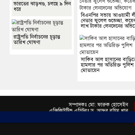
ভারতের ঝাড়খণ্ড, চলছে ৯ দিন
ধরে
বিএনপির সভায় আওয়ামী ল
নেতার ফুলেল শুভেচ্ছা, কয়
লাখ টাকার লেনদেনের অভি
রাষ্ট্রপতি নির্বাচনের চূড়ান্ত
তারিখ ঘোষণা
সাকিব আল হাসানের বাড়িত
হামলার পর অতিরিক্ত পুলিশ
মোতায়েন
সম্পাদকঃ মো: ফারুক হোসেইন
এক্সিকিউটিভ এডিটরঃ ড. আব্দুর রহিম খান
প্রকাশকঃ মো: মতিউর রহমান