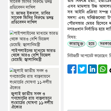
তার বিরুদ্ধে হত্যা, হত্
এসব মামলায় উচ্চ আদালত
সব আইনি প্রক্রিয়া সম্পন
ড. জাফর ইকবাল, ঢাবির
সাবেক ভিসির বিরুদ্ধে তদন্ত
সদস্য এবং ঘনিষ্ঠজনেরা উপ
প্রতিবেদন দাখিল
পৌরসভার মেয়র হিসেবে দ
নগরপ্রধান নির্বাচিত হয়ে দ
বিষয়:
কারামুক্ত
হয়ে
সরকা
পাইপলাইনের মাধ্যমে ভারত
থেকে আরও বেশি ডিজেল
নিউজটি আপডেট করেছেন: ন
চেয়েছি: জ্বালানিমন্ত্রী
জুলাই জাতীয় সনদ ও
গণভোটের রায় বাস্তবায়নে
লংমার্চের ঘোষণা ১১-দলীয়
ঐক্যের