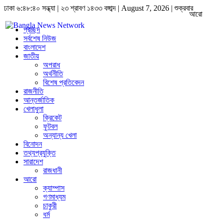
ঢাকা
৬:৪৮:৪০ সন্ধ্যা
|
২৩ শ্রাবণ ১৪৩৩ বঙ্গাব্দ | August 7, 2026
|
শুক্রবার
আরো
প্রচ্ছদ
সর্বশেষ নিউজ
বাংলাদেশ
জাতীয়
অপরাধ
অর্থনীতি
বিশেষ প্রতিবেদন
রাজনীতি
আন্তর্জাতিক
খেলাধুলা
ক্রিকেট
ফুটবল
অন্যান্য খেলা
বিনোদন
তথ্যপ্রযুক্তি
সারাদেশ
রাজধানী
আরো
ক্যাম্পাস
গণমাধ্যম
চাকুরী
ধর্ম