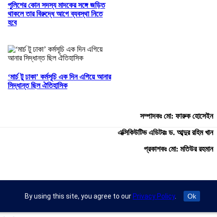
পুলিশের কোন সদস্য মাদকের সঙ্গে জড়িত
থাকলে তার বিরুদ্ধে আগে ব্যবস্থা নিতে
হবে
‘মার্চ টু ঢাকা’ কর্মসূচি এক দিন এগিয়ে আনার
সিদ্ধান্ত ছিল ঐতিহাসিক
সম্পাদকঃ মো: ফারুক হোসেইন
এক্সিকিউটিভ এডিটরঃ ড. আব্দুর রহিম খান
প্রকাশকঃ মো: মতিউর রহমান
অফিস : রুপায়ন জেড. আর প্লাজা (৯তলা), প্লট- ৪৬,রোড নং- ৯/এ, সাতমসজিদ
By using this site, you agree to our
Privacy Policy
.
Ok
রোড, ধানমন্ডি, ঢাকা- ১২০৯।