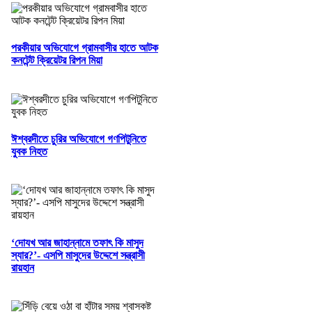
পরকীয়ার অভিযোগে গ্রামবাসীর হাতে আটক
কনটেন্ট ক্রিয়েটর রিপন মিয়া
ঈশ্বরদীতে চুরির অভিযোগে গণপিটুনিতে
যুবক নিহত
‘দোযখ আর জাহান্নামে তফাৎ কি মাসুদ
স্যার?’- এসপি মাসুদের উদ্দেশে সন্ত্রাসী
রায়হান