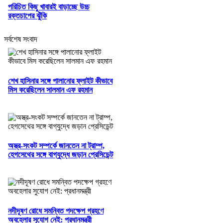
পরিচিত কিছু খাবারই বাড়াচ্ছে উচ্চ
রক্তচাপের ঝুঁকি
সর্বশেষ সংবাদ
শেখ হাসিনার সঙ্গে পালানোর ফ্লাইট কীভাবে
মিস করেছিলেন সালমান এফ রহমান
অস্ত্র-সংকট সম্পর্কে জানতেন না ট্রাম্প,
হেগসেথের সঙ্গে বাগ্‌যুদ্ধে জড়ান প্রেসিডেন্ট
নদীদূষণ রোধে সমন্বিত পদক্ষেপ গ্রহণে
অবহেলার সুযোগ নেই: প্রধানমন্ত্রী