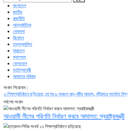
বাংলাদেশ
জাতীয়
রাজনীতি
আন্তর্জাতিক
খেলাধুলা
বিনোদন
তথ্যপ্রযুক্তি
সারাদেশ
ক্যাম্পাস
যোগাযোগ
ফটোগ্যালারী
আমাদের পরিবার
সংবাদ শিরোনাম :
্ষাপ্রতিষ্ঠানে ছড়িয়েছে
দেশের ৬ অঞ্চলে ঝড়-বৃষ্টির আভাস, নদীবন্দরে সতর্কতা
বিশ্ববাজারে টা
সর্বশেষ সংবাদ
আওয়ামী লীগের পরিণতি নির্ধারণ করবে আদালত: স্বরাষ্ট্রমন্ত্রী