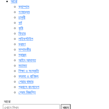
আরো
ক্যাম্পাস
গণমাধ্যম
চাকুরী
ধর্ম
কৃষি
ফিচার
লাইফস্টাইল
ভ্রমণ
সম্পাদকীয়
স্বাস্থ্য
আইন আদালত
মতামত
শিক্ষা ও সংস্কৃতি
ব্যবসা ও বাণিজ্য
শেয়ার বাজার
প্রবাসে বাংলাদেশ
প্রেস বিজ্ঞপ্তি
আরো
খুজুন