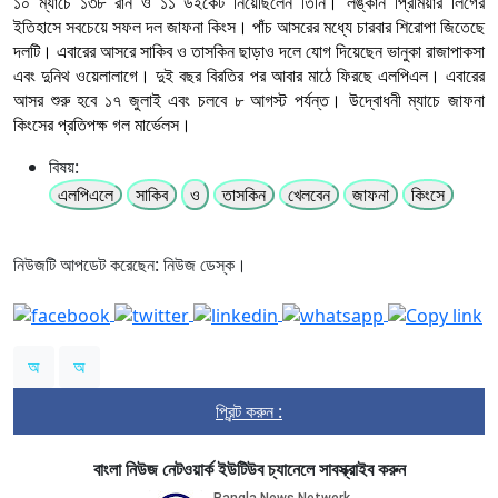
১০ ম্যাচে ১৩৮ রান ও ১১ উইকেট নিয়েছিলেন তিনি। লঙ্কান প্রিমিয়ার লিগের
ইতিহাসে সবচেয়ে সফল দল জাফনা কিংস। পাঁচ আসরের মধ্যে চারবার শিরোপা জিতেছে
দলটি। এবারের আসরে সাকিব ও তাসকিন ছাড়াও দলে যোগ দিয়েছেন ভানুকা রাজাপাকসা
এবং দুনিথ ওয়েলালাগে। দুই বছর বিরতির পর আবার মাঠে ফিরছে এলপিএল। এবারের
আসর শুরু হবে ১৭ জুলাই এবং চলবে ৮ আগস্ট পর্যন্ত। উদ্বোধনী ম্যাচে জাফনা
কিংসের প্রতিপক্ষ গল মার্ভেলস।
বিষয়:
এলপিএলে
সাকিব
ও
তাসকিন
খেলবেন
জাফনা
কিংসে
নিউজটি আপডেট করেছেন: নিউজ ডেস্ক।
অ
অ
প্রিন্ট করুন :
বাংলা নিউজ নেটওয়ার্ক ইউটিউব চ্যানেলে সাবস্ক্রাইব করুন