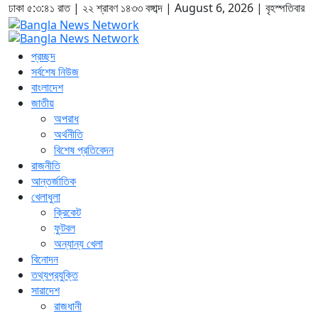
ঢাকা
৫:৩:৪১ রাত
|
২২ শ্রাবণ ১৪৩৩ বঙ্গাব্দ | August 6, 2026
|
বৃহস্পতিবার
প্রচ্ছদ
সর্বশেষ নিউজ
বাংলাদেশ
জাতীয়
অপরাধ
অর্থনীতি
বিশেষ প্রতিবেদন
রাজনীতি
আন্তর্জাতিক
খেলাধুলা
ক্রিকেট
ফুটবল
অন্যান্য খেলা
বিনোদন
তথ্যপ্রযুক্তি
সারাদেশ
রাজধানী