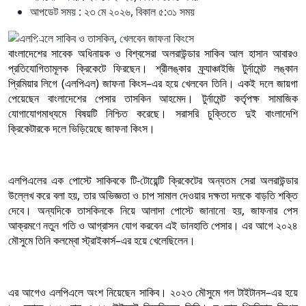
আপডেট সময় : ২৩ মে ২০২৬, বিকাল ৫:৩১ সময়
বাংলাদেশের সাবেক অধিনায়ক ও বিশ্বসেরা অলরাউন্ডার সাকিব আল হাসান আবারও
প্রতিযোগিতামূলক ক্রিকেটে ফিরছেন। শ্রীলঙ্কার ফ্র্যাঞ্চাইজি টুর্নামেন্ট লঙ্কান
প্রিমিয়ার লিগে (এলপিএল) জাফনা কিংস–এর হয়ে খেলবেন তিনি। একই দলে জায়গা
পেয়েছেন বাংলাদেশের পেসার তাসকিন আহমেদ। টুর্নামেন্ট কর্তৃপক্ষ সামাজিক
যোগাযোগমাধ্যমে বিষয়টি নিশ্চিত করেছে। সরাসরি চুক্তিতে দুই বাংলাদেশি
ক্রিকেটারকে দলে ভিড়িয়েছে জাফনা কিংস।
এলপিএলের এক পোস্টে সাকিবকে টি-টোয়েন্টি ক্রিকেটের অন্যতম সেরা অলরাউন্ডার
উল্লেখ করে বলা হয়, তার অভিজ্ঞতা ও চাপ সামাল দেওয়ার দক্ষতা দলকে বাড়তি শক্তি
দেবে। অন্যদিকে তাসকিনকে নিয়ে আলাদা পোস্টে জানানো হয়, জাফনার পেস
আক্রমণে নতুন গতি ও আগ্রাসন যোগ করবেন এই ডানহাতি পেসার। এর আগে ২০২৪
মৌসুমে তিনি কলম্বো স্ট্রাইকার্স–এর হয়ে খেলেছিলেন।
এর আগেও এলপিএলে অংশ নিয়েছেন সাকিব। ২০২৩ মৌসুমে গল টাইটানস–এর হয়ে