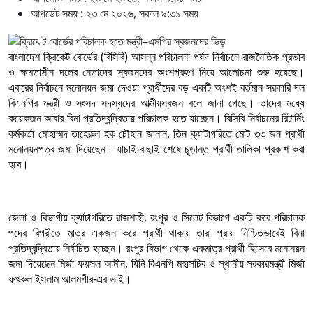
আপডেট সময় : ২৩ মে ২০২৬, সকাল ৯:৩১ সময়
বাংলাদেশ ক্রিকেট বোর্ডের (বিসিবি) আসন্ন পরিচালনা পর্ষদ নির্বাচনে রাজনৈতিক প্রভাব
ও ক্ষমতাসীন দলের নেতাদের স্বজনদের অংশগ্রহণ নিয়ে আলোচনা শুরু হয়েছে।
এবারের নির্বাচনে মনোনয়ন জমা দেওয়া প্রার্থীদের বড় একটি অংশই বর্তমান সরকারি দল
বিএনপির মন্ত্রী ও সংসদ সদস্যদের আত্মীয়স্বজন বলে জানা গেছে। তাদের মধ্যে
কয়েকজন আবার বিনা প্রতিদ্বন্দ্বিতায় পরিচালক হতে যাচ্ছেন। বিসিবি নির্বাচনের রিটার্নিং
কর্মকর্তা মোহাম্মদ তাহেরুল হক চৌহান জানান, তিন ক্যাটাগরিতে মোট ৩৩ জন প্রার্থী
মনোনয়নপত্র জমা দিয়েছেন। যাচাই-বাছাই শেষে চূড়ান্ত প্রার্থী তালিকা প্রকাশ করা
হবে।
জেলা ও বিভাগীয় ক্যাটাগরিতে রাজশাহী, রংপুর ও সিলেট বিভাগে একটি করে পরিচালক
পদের বিপরীতে মাত্র একজন করে প্রার্থী থাকায় তারা প্রায় নিশ্চিতভাবেই বিনা
প্রতিদ্বন্দ্বিতায় নির্বাচিত হচ্ছেন। রংপুর বিভাগ থেকে একমাত্র প্রার্থী হিসেবে মনোনয়ন
জমা দিয়েছেন মির্জা ফয়সল আমীন, যিনি বিএনপি মহাসচিব ও স্থানীয় সরকারমন্ত্রী মির্জা
ফখরুল ইসলাম আলমগীর-এর ভাই।