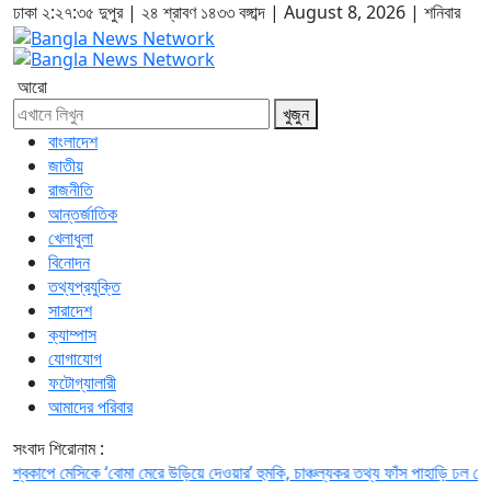
ঢাকা
২:২৭:৩৬ দুপুর
|
২৪ শ্রাবণ ১৪৩৩ বঙ্গাব্দ | August 8, 2026
|
শনিবার
আরো
খুজুন
বাংলাদেশ
জাতীয়
রাজনীতি
আন্তর্জাতিক
খেলাধুলা
বিনোদন
তথ্যপ্রযুক্তি
সারাদেশ
ক্যাম্পাস
যোগাযোগ
ফটোগ্যালারী
আমাদের পরিবার
সংবাদ শিরোনাম :
িকে ‘বোমা মেরে উড়িয়ে দেওয়ার’ হুমকি, চাঞ্চল্যকর তথ্য ফাঁস
পাহাড়ি ঢল ঠেকাতে টেকসই বেড়িবা