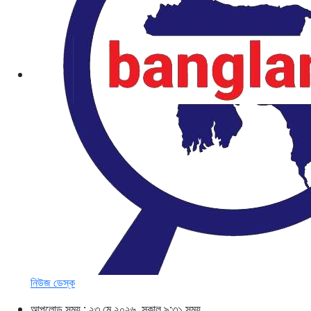
নিউজ ডেস্ক
আপলোড সময় : ২৩ মে ২০২৬, সকাল ৯:৩১ সময়