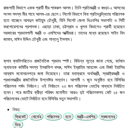
রাজশাহী বিভাগে একক প্রার্থী মীর শাকরুল আলম। তিনি প্রতিমন্ত্রী ও বগুড়া-২ আসনের
সংসদ সদস্য মীর শাহে আলম-এর ছেলে। সিলেট বিভাগে বিনা প্রতিদ্বন্দ্বিতায় পরিচালক
হতে যাচ্ছেন আবদুল কাইয়ুম চৌধুরী, যিনি সিলেট জেলা বিএনপির সভাপতি ও সিটি
করপোরেশনের প্রশাসক। এছাড়া ঢাকা, চট্টগ্রাম ও খুলনা বিভাগেও প্রার্থী হয়েছেন
সরকারের প্রভাবশালী মন্ত্রী ও এমপিদের আত্মীয়রা। তাদের মধ্যে রয়েছেন সাইদ বিন
জামান, মাঈন উদ্দিন চৌধুরী এবং শান্তনু ইসলাম।
ক্লাব ক্যাটাগরিতেও রাজনৈতিক প্রভাব স্পষ্ট। বিভিন্ন সূত্রে জানা গেছে, বর্তমান
অ্যাডহক কমিটির সদস্য ইসরাফিল খসরু, সাঈদ ইব্রাহিম আহমেদ এবং মির্জা ইয়াসির
আব্বাস মনোনয়নপত্র জমা দিয়েছেন। তারা যথাক্রমে অর্থমন্ত্রী, স্বরাষ্ট্রমন্ত্রী ও
প্রধানমন্ত্রীর রাজনৈতিক উপদেষ্টার সন্তান। আগামী ৭ জুন অনুষ্ঠিত হবে বিসিবির
পরিচালনা পর্ষদ নির্বাচন। ওই নির্বাচনে ২৩ জন পরিচালক ভোটের মাধ্যমে নির্বাচিত
হবেন। পরে জাতীয় ক্রীড়া পরিষদ মনোনীত আরও দুই পরিচালকসহ মোট ২৫ জন
পরিচালকের ভোটে নির্বাচিত হবে বিসিবির নতুন সভাপতি।
বিষয়:
ক্রিকেট
বোর্ডের
পরিচালক
হতে
মন্ত্রী–এমপির
স্বজনদের
ভিড়