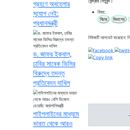
কেন্দ্রীয় নেতৃবৃন্দ।
গ্রহণে অবহেলার
সুযোগ নেই:
বিষয়:
বিচার
বিভাগের
প্রধানমন্ত্রী
নিউজটি আপডেট করেছেন: 
ড. জাফর ইকবাল,
ঢাবির সাবেক ভিসির
বিরুদ্ধে তদন্ত
প্রতিবেদন দাখিল
পাইপলাইনের মাধ্যমে
ভারত থেকে আরও