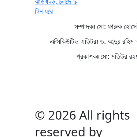
ঝাড়খণ্ড, চলছে ৯
দিন ধরে
সম্পাদকঃ মো: ফারুক হোস
এক্সিকিউটিভ এডিটরঃ ড. আব্দুর রহিম 
প্রকাশকঃ মো: মতিউর রহ
© 2026 All rights
reserved by