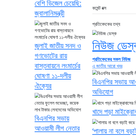
বেশি ডিজেল চেয়েছি:
কমেন্ট বক্স
জ্বালানিমন্ত্রী
প্রতিবেদকের তথ্য
নিউজ ডেস্
জুলাই জাতীয় সনদ ও
গণভোটের রায়
প্রতিবেদকের সকল নিউজ
বাস্তবায়নে লংমার্চের
এ জাতীয় আরো খবর
ঘোষণা ১১-দলীয়
বিএনপির সভায় আওয়
ঐক্যের
অভিযোগ
খাদে পড়া মাইক্রো
বিএনপির সভায়
আওয়ামী লীগ নেতার
‘পালায় না বলে বড়া