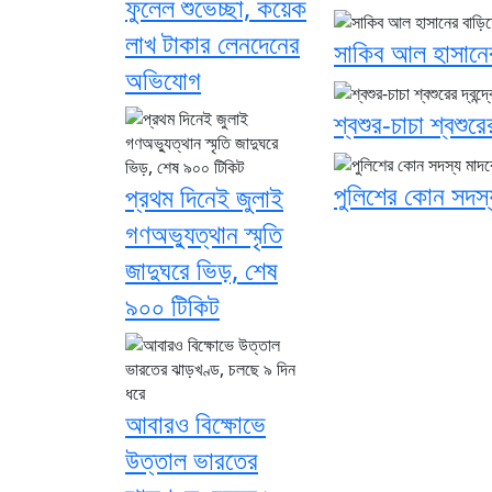
ফুলেল শুভেচ্ছা, কয়েক
লাখ টাকার লেনদেনের
সাকিব আল হাসানের
অভিযোগ
শ্বশুর-চাচা শ্বশুরে
পুলিশের কোন সদস্য
প্রথম দিনেই জুলাই
গণঅভ্যুত্থান স্মৃতি
জাদুঘরে ভিড়, শেষ
৯০০ টিকিট
আবারও বিক্ষোভে
উত্তাল ভারতের