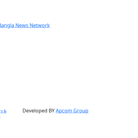
Developed BY
Apcom Group
cy &
y