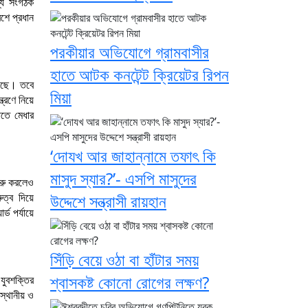
খ্য সংগঠক
শে প্রধান
পরকীয়ার অভিযোগে গ্রামবাসীর
হাতে আটক কনটেন্ট ক্রিয়েটর রিপন
য়েছে। তবে
মিয়া
্রণে নিয়ে
োতে মেধার
‘দোযখ আর জাহান্নামে তফাৎ কি
মাসুদ স্যার?’- এসপি মাসুদের
ুরু করলেও
ুত্ব দিয়ে
উদ্দেশে সন্ত্রাসী রায়হান
ড পর্যায়ে
সিঁড়ি বেয়ে ওঠা বা হাঁটার সময়
শ্বাসকষ্ট কোনো রোগের লক্ষণ?
যুবশক্তির
স্থানীয় ও