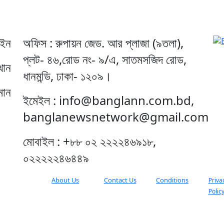
েইন
অফিস : রুপায়ন জেড. আর প্লাজা (৯তলা),
প্লট- ৪৬,রোড নং- ৯/এ, সাতমসজিদ রোড,
খান
ধানমন্ডি, ঢাকা- ১২০৯।
মান
ইমেইল : info@banglann.com.bd,
banglanewsnetwork@gmail.com
মোবাইল : +৮৮ ০২ ২২২২৪৬৯১৮,
০২২২২২৪৬৪৪৯
About Us
Contact Us
Conditions
Priva
Polic