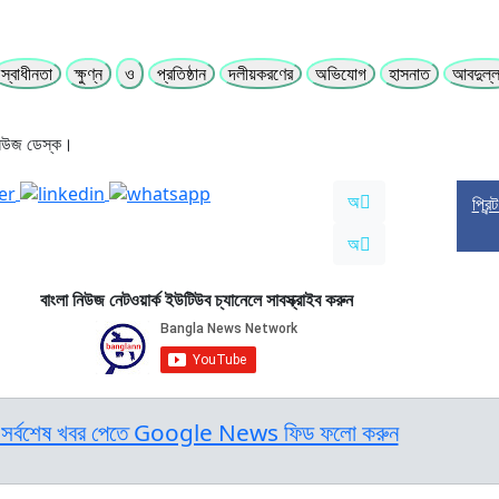
স্বাধীনতা
ক্ষুণ্ন
ও
প্রতিষ্ঠান
দলীয়করণের
অভিযোগ
হাসনাত
আবদুল্ল
নিউজ ডেস্ক।
অ
প্রিন
অ
বাংলা নিউজ নেটওয়ার্ক ইউটিউব চ্যানেলে সাবস্ক্রাইব করুন
সর্বশেষ খবর পেতে Google News ফিড ফলো করুন