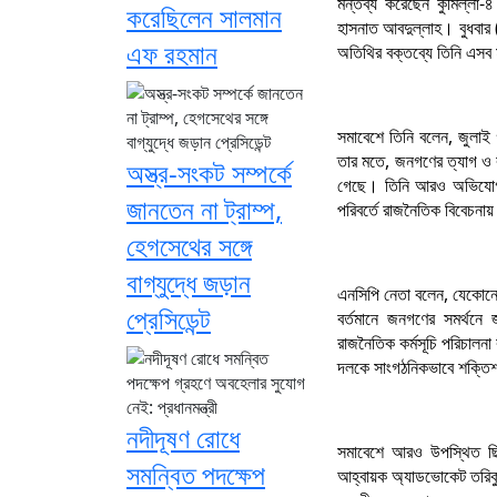
মন্তব্য করেছেন কুমিল্লা-৪
করেছিলেন সালমান
হাসনাত আবদুল্লাহ। বুধবার 
এফ রহমান
অতিথির বক্তব্যে তিনি এসব
সমাবেশে তিনি বলেন, জুলাই
তার মতে, জনগণের ত্যাগ ও রক
অস্ত্র-সংকট সম্পর্কে
গেছে। তিনি আরও অভিযোগ করে
জানতেন না ট্রাম্প,
পরিবর্তে রাজনৈতিক বিবেচনায়
হেগসেথের সঙ্গে
বাগ্‌যুদ্ধে জড়ান
এনসিপি নেতা বলেন, যেকোনো
প্রেসিডেন্ট
বর্তমানে জনগণের সমর্থনে 
রাজনৈতিক কর্মসূচি পরিচালনা
দলকে সাংগঠনিকভাবে শক্তিশাল
নদীদূষণ রোধে
সমাবেশে আরও উপস্থিত ছিলে
সমন্বিত পদক্ষেপ
আহ্বায়ক অ্যাডভোকেট তরিকুল