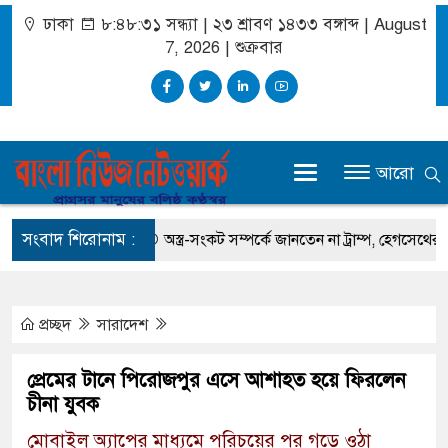
ঢাকা
৮:৪৮:৩১ সন্ধ্যা
|
২৩ শ্রাবণ ১৪৩৩ বঙ্গাব্দ | August
7, 2026
|
শুক্রবার
আরো
সংবাদ শিরোনাম :
লমান এফ রহমান
অস্ত্র-সংকট সম্পর্কে জানতেন না ট্রাম্প, হেগসেথের সঙ্গে বাগ্
প্রচ্ছদ
সারাদেশ
প্রেমের টানে পিরোজপুর এসে আশাহত হয়ে ফিরলেন
চীনা যুবক
মোবাইল অ্যাপের মাধ্যমে পরিচয়ের পর গড়ে ওঠা