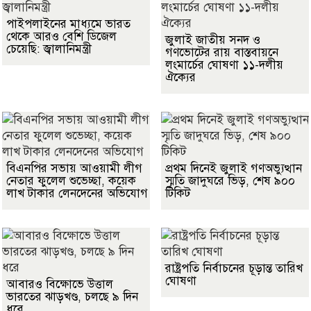
পাইপলাইনের মাধ্যমে ভারত
থেকে আরও বেশি ডিজেল
জুলাই জাতীয় সনদ ও
চেয়েছি: জ্বালানিমন্ত্রী
গণভোটের রায় বাস্তবায়নে
লংমার্চের ঘোষণা ১১-দলীয়
ঐক্যের
বিএনপির সভায় আওয়ামী লীগ
প্রথম দিনেই জুলাই গণঅভ্যুত্থান
নেতার ফুলেল শুভেচ্ছা, কয়েক
স্মৃতি জাদুঘরে ভিড়, শেষ ৯০০
লাখ টাকার লেনদেনের অভিযোগ
টিকিট
রাষ্ট্রপতি নির্বাচনের চূড়ান্ত তারিখ
ঘোষণা
আবারও বিক্ষোভে উত্তাল
ভারতের ঝাড়খণ্ড, চলছে ৯ দিন
ধরে