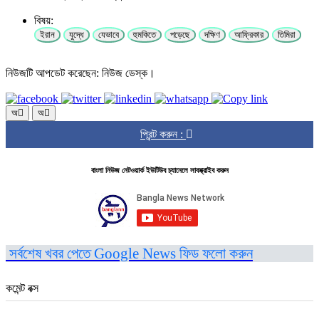
বিষয়:
ইরান
যুদ্ধে
যেভাবে
হুমকিতে
পড়েছে
দক্ষিণ
আফ্রিকার
তিমিরা
নিউজটি আপডেট করেছেন: নিউজ ডেস্ক।
অ
অ
প্রিন্ট করুন :
বাংলা নিউজ নেটওয়ার্ক ইউটিউব চ্যানেলে সাবস্ক্রাইব করুন
সর্বশেষ খবর পেতে Google News ফিড ফলো করুন
কমেন্ট বক্স