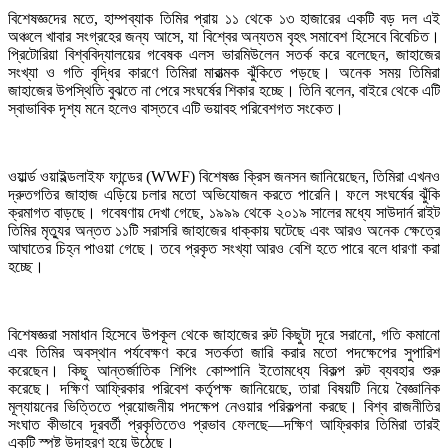
বিশেষজ্ঞদের মতে, হাম্পব্যাক তিমির প্রায় ১১ থেকে ১৩ হাজারের একটি বড় দল এই
অঞ্চলে খাবার সংগ্রহের জন্য আসে, যা বিশ্বের অন্যতম বৃহৎ সমাবেশ হিসেবে বিবেচিত।
প্রিটোরিয়া বিশ্ববিদ্যালয়ের গবেষক এলস ভারমিউলেন সতর্ক করে বলেছেন, জাহাজের
সংখ্যা ও গতি বৃদ্ধির কারণে তিমিরা মারাত্মক ঝুঁকিতে পড়ছে। অনেক সময় তিমিরা
জাহাজের উপস্থিতি বুঝতে না পেরে সংঘর্ষের শিকার হচ্ছে। তিনি বলেন, বাইরে থেকে এটি
স্বাভাবিক দৃশ্য মনে হলেও বাস্তবে এটি ভয়াবহ পরিবেশগত সংকেত।
ওয়ার্ল্ড ওয়াইল্ডলাইফ ফান্ডের (WWF) বিশেষজ্ঞ ক্রিস জনসন জানিয়েছেন, তিমিরা এখনও
দ্রুতগতির জাহাজ এড়িয়ে চলার মতো অভিযোজন করতে পারেনি। ফলে সংঘর্ষের ঝুঁকি
ক্রমাগত বাড়ছে। গবেষণায় দেখা গেছে, ১৯৯৯ থেকে ২০১৯ সালের মধ্যে সাউদার্ন রাইট
তিমির মৃত্যুর অন্তত ১১টি সরাসরি জাহাজের ধাক্কায় ঘটেছে এবং আরও অনেক ক্ষেত্রে
আঘাতের চিহ্ন পাওয়া গেছে। তবে প্রকৃত সংখ্যা আরও বেশি হতে পারে বলে ধারণা করা
হচ্ছে।
বিশেষজ্ঞরা সমাধান হিসেবে উপকূল থেকে জাহাজের রুট কিছুটা দূরে সরানো, গতি কমানো
এবং তিমির অবস্থান পর্যবেক্ষণ করে সতর্কতা জারি করার মতো পদক্ষেপের সুপারিশ
করেছেন। কিছু আন্তর্জাতিক শিপিং কোম্পানি ইতোমধ্যে বিকল্প রুট ব্যবহার শুরু
করেছে। দক্ষিণ আফ্রিকার পরিবেশ কর্তৃপক্ষ জানিয়েছে, তারা বিষয়টি নিয়ে বৈজ্ঞানিক
মূল্যায়নের ভিত্তিতে প্রয়োজনীয় পদক্ষেপ নেওয়ার পরিকল্পনা করছে। বিশ্ব রাজনীতির
সংঘাত কীভাবে দূরবর্তী প্রকৃতিতেও প্রভাব ফেলছে—দক্ষিণ আফ্রিকার তিমিরা তারই
একটি স্পষ্ট উদাহরণ হয়ে উঠেছে।