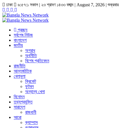
ঢাকা
৬:৫৭:২ সকাল
|
২৩ শ্রাবণ ১৪৩৩ বঙ্গাব্দ | August 7, 2026
|
শুক্রবার
প্রচ্ছদ
সর্বশেষ নিউজ
বাংলাদেশ
জাতীয়
অপরাধ
অর্থনীতি
বিশেষ প্রতিবেদন
রাজনীতি
আন্তর্জাতিক
খেলাধুলা
ক্রিকেট
ফুটবল
অন্যান্য খেলা
বিনোদন
তথ্যপ্রযুক্তি
সারাদেশ
রাজধানী
আরো
ক্যাম্পাস
গণমাধ্যম