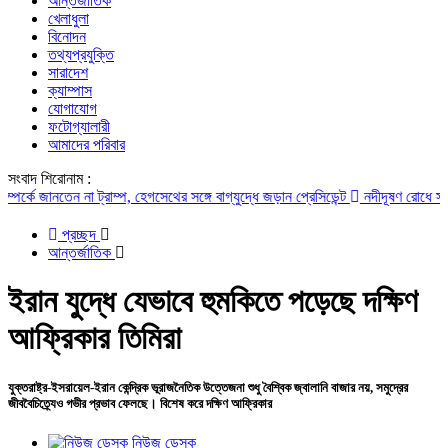
আন্তর্জাতিক
খেলাধুলা
বিনোদন
তথ্যপ্রযুক্তি
সারাদেশ
ক্যাম্পাস
যোগাযোগ
ফটোগ্যালারী
আমাদের পরিবার
সংবাদ শিরোনাম :
 জানতেন না ট্রাম্প, হেগসেথের সঙ্গে বাগ্‌যুদ্ধে জড়ান প্রেসিডেন্ট
নদীদূষণ রোধে সমন্বিত পদ
প্রচ্ছদ
আন্তর্জাতিক
ইরান যুদ্ধে যেভাবে হুমকিতে পড়েছে দক্ষিণ
আফ্রিকার তিমিরা
যুক্তরাষ্ট্র-ইসরায়েল-ইরান কেন্দ্রিক ভূরাজনৈতিক উত্তেজনা শুধু বৈশ্বিক জ্বালানি বাজার নয়, সমুদ্রের
জীববৈচিত্র্যেও গভীর প্রভাব ফেলছে। বিশেষ করে দক্ষিণ আফ্রিকার
নিউজ ডেস্ক