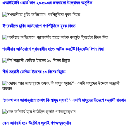
এআইইউবি ওয়ার্ল্ড কাপ ২০২৬-এর জমকালো উদ্বোধন অনুষ্ঠিত
ঈশ্বরদীতে চুরির অভিযোগে গণপিটুনিতে যুবক নিহত
পরকীয়ার অভিযোগে গ্রামবাসীর হাতে আটক কনটেন্ট ক্রিয়েটর রিপন মিয়া
শীর্ষ সন্ত্রাসী ডেভিড ইমনের ১০ দিনের রিমান্ড
‘দোযখ আর জাহান্নামে তফাৎ কি মাসুদ স্যার?’- এসপি মাসুদের উদ্দেশে সন্ত্রাসী রায়হান
কেন অনিবার্য হয়ে উঠেছিল জুলাই গণঅভ্যুত্থান