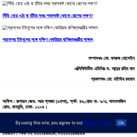
সিঁড়ি বেয়ে ওঠা বা হাঁটার সময় শ্বাসকষ্ট কোনো রোগের লক্ষণ?
প্রফেসর ইউনূসের সঙ্গে দক্ষিণ কোরিয়ার বাণিজ্যমন্ত্রীর সাক্ষাৎ
সম্পাদকঃ মো: ফারুক হোসেইন
এক্সিকিউটিভ এডিটরঃ ড. আব্দুর রহিম খান
প্রকাশকঃ মো: মতিউর রহমান
অফিস : রুপায়ন জেড. আর প্লাজা (৯তলা), প্লট- ৪৬,রোড নং- ৯/এ, সাতমসজিদ
রোড, ধানমন্ডি, ঢাকা- ১২০৯।
ইমেইল : info@banglann.com.bd,
banglanewsnetwork@gmail.com
By using this site, you agree to our
Privacy Policy
.
Ok
মোবাইল : +৮৮ ০২ ২২২২৪৬৯১৮, ০২২২২২৪৬৪৪৯