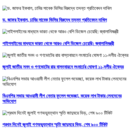
ড. জাফর ইকবাল, ঢাবির সাবেক ভিসির বিরুদ্ধে তদন্ত প্রতিবেদন দাখিল
পাইপলাইনের মাধ্যমে ভারত থেকে আরও বেশি ডিজেল চেয়েছি: জ্বালানিমন্ত্রী
জুলাই জাতীয় সনদ ও গণভোটের রায় বাস্তবায়নে লংমার্চের ঘোষণা ১১-দলীয় ঐক্যের
বিএনপির সভায় আওয়ামী লীগ নেতার ফুলেল শুভেচ্ছা, কয়েক লাখ টাকার লেনদেনের
অভিযোগ
প্রথম দিনেই জুলাই গণঅভ্যুত্থান স্মৃতি জাদুঘরে ভিড়, শেষ ৯০০ টিকিট