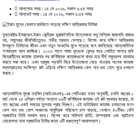
আপলোড সময় : ১৪ মে ২০২৬, সকাল ৯:৫৪ সময়
আপডেট সময় : ১৪ মে ২০২৬, সকাল ৯:৫৪ সময়
যুক্তরাষ্ট্র-ইসরায়েল-ইরান কেন্দ্রিক ভূরাজনৈতিক উত্তেজনা শুধু বৈশ্বিক জ্বালানি বাজার
নয়, সমুদ্রের জীববৈচিত্র্যেও গভীর প্রভাব ফেলছে। বিশেষ করে দক্ষিণ আফ্রিকার
উপকূলে তিমিদের জীবন এখন নতুন সংকটের মুখে পড়েছে বলে জানিয়েছে আন্তর্জাতিক
গণমাধ্যম আল জাজিরা। ২০২৩ সালে গাজা যুদ্ধকে কেন্দ্র করে লোহিত সাগরে হুথি
বিদ্রোহীদের জাহাজ হামলার পর বাণিজ্যিক জাহাজগুলো বাধ্য হয়ে দীর্ঘ সমুদ্রপথ ব্যবহার
করতে শুরু করে। এখন হরমুজ প্রণালি ঘিরে উত্তেজনা বেড়ে যাওয়ায় অনেক জাহাজ
মধ্যপ্রাচ্যের সংক্ষিপ্ত রুট এড়িয়ে দক্ষিণ আফ্রিকার কেপ অব গুড হোপ ঘুরে চলাচল
করছে।
আন্তর্জাতিক মুদ্রা তহবিল (আইএমএফ)–এর পোর্টওয়াচ তথ্য অনুযায়ী, চলতি বছরের ১
মার্চ থেকে ২৪ এপ্রিল পর্যন্ত অন্তত ৮৯টি বাণিজ্যিক জাহাজ এই রুট ব্যবহার করেছে, যা
গত বছরের একই সময়ের তুলনায় প্রায় দ্বিগুণ। এই অতিরিক্ত জাহাজ চলাচলের ফলে
কেপ অব গুড হোপ অঞ্চলের সামুদ্রিক পরিবেশে চাপ বাড়ছে, যেখানে ৪০টিরও বেশি
প্রজাতির তিমি বসবাস করে। বিশেষ করে সাউদার্ন রাইট, হাম্পব্যাক এবং ব্রাইডস
হোয়েলসহ নানা প্রজাতির তিমির জন্য এটি গুরুত্বপূর্ণ আবাসস্থল।