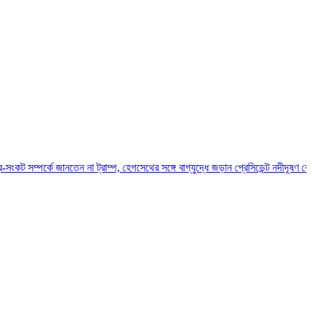
ে জানতেন না ট্রাম্প, হেগসেথের সঙ্গে বাগ্‌যুদ্ধে জড়ান প্রেসিডেন্ট
নদীদূষণ রোধে সমন্বিত পদক