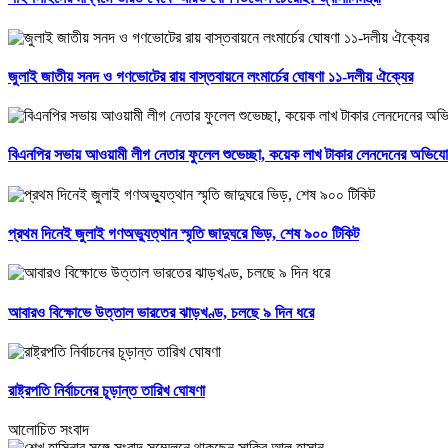
জুলাই জাতীয় সনদ ও গণভোটের রায় বাস্তবায়নে লংমার্চের ঘোষণা ১১-দলীয় ঐক্যের
বিএনপির সভায় আওয়ামী লীগ নেতার ফুলেল শুভেচ্ছা, কয়েক লাখ টাকার লেনদেনের অভিয
প্রথম দিনেই জুলাই গণঅভ্যুত্থান স্মৃতি জাদুঘরে ভিড়, শেষ ৯০০ টিকিট
আবারও বিক্ষোভে উত্তাল ভারতের ঝাড়খণ্ড, চলছে ৯ দিন ধরে
রাষ্ট্রপতি নির্বাচনের চূড়ান্ত তারিখ ঘোষণা
আলোচিত সংবাদ