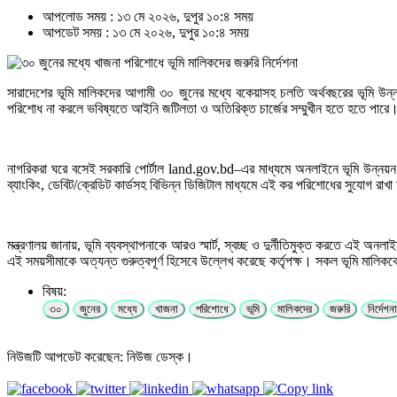
আপলোড সময় : ১৩ মে ২০২৬, দুপুর ১০:৪ সময়
আপডেট সময় : ১৩ মে ২০২৬, দুপুর ১০:৪ সময়
সারাদেশের ভূমি মালিকদের আগামী ৩০ জুনের মধ্যে বকেয়াসহ চলতি অর্থবছরের ভূমি উন্নয়ন
পরিশোধ না করলে ভবিষ্যতে আইনি জটিলতা ও অতিরিক্ত চার্জের সম্মুখীন হতে হতে পারে
নাগরিকরা ঘরে বসেই সরকারি পোর্টাল land.gov.bd–এর মাধ্যমে অনলাইনে ভূমি উন্নয়ন
ব্যাংকিং, ডেবিট/ক্রেডিট কার্ডসহ বিভিন্ন ডিজিটাল মাধ্যমে এই কর পরিশোধের সুযোগ রাখা
মন্ত্রণালয় জানায়, ভূমি ব্যবস্থাপনাকে আরও স্মার্ট, স্বচ্ছ ও দুর্নীতিমুক্ত করতে এই
এই সময়সীমাকে অত্যন্ত গুরুত্বপূর্ণ হিসেবে উল্লেখ করেছে কর্তৃপক্ষ। সকল ভূমি মালিক
বিষয়:
৩০
জুনের
মধ্যে
খাজনা
পরিশোধে
ভূমি
মালিকদের
জরুরি
নির্দেশনা
নিউজটি আপডেট করেছেন: নিউজ ডেস্ক।