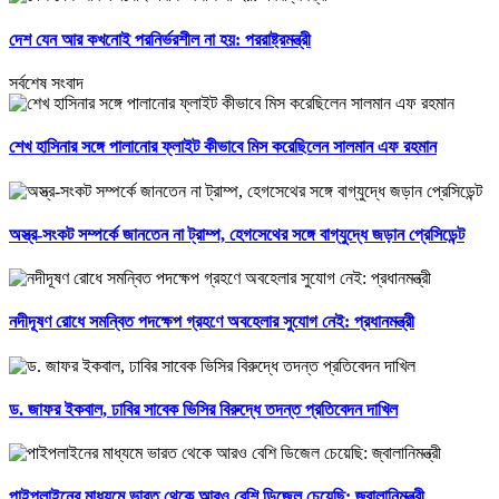
দেশ যেন আর কখনোই পরনির্ভরশীল না হয়: পররাষ্ট্রমন্ত্রী
সর্বশেষ সংবাদ
শেখ হাসিনার সঙ্গে পালানোর ফ্লাইট কীভাবে মিস করেছিলেন সালমান এফ রহমান
অস্ত্র-সংকট সম্পর্কে জানতেন না ট্রাম্প, হেগসেথের সঙ্গে বাগ্‌যুদ্ধে জড়ান প্রেসিডেন্ট
নদীদূষণ রোধে সমন্বিত পদক্ষেপ গ্রহণে অবহেলার সুযোগ নেই: প্রধানমন্ত্রী
ড. জাফর ইকবাল, ঢাবির সাবেক ভিসির বিরুদ্ধে তদন্ত প্রতিবেদন দাখিল
পাইপলাইনের মাধ্যমে ভারত থেকে আরও বেশি ডিজেল চেয়েছি: জ্বালানিমন্ত্রী