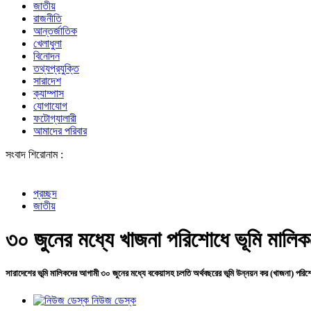
জাতীয়
রাজনীতি
আন্তর্জাতিক
খেলাধুলা
বিনোদন
তথ্যপ্রযুক্তি
সারাদেশ
ক্যাম্পাস
যোগাযোগ
ফটোগ্যালারী
আমাদের পরিবার
সংবাদ শিরোনাম :
শেখ হা
প্রচ্ছদ
জাতীয়
৩০ জুনের মধ্যে খাজনা পরিশোধে ভূমি মালিকদ
সারাদেশের ভূমি মালিকদের আগামী ৩০ জুনের মধ্যে বকেয়াসহ চলতি অর্থবছরের ভূমি উন্নয়ন কর (খাজনা) পরিশো
নিউজ ডেস্ক