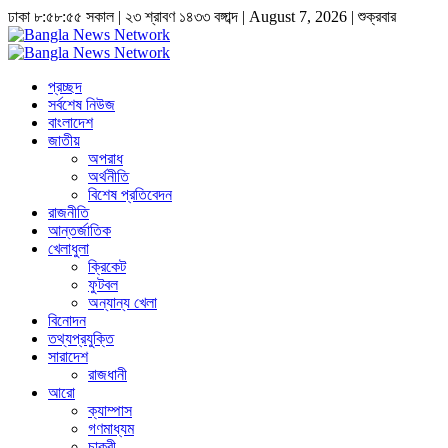
ঢাকা
৮:৫৮:৫৫ সকাল
|
২৩ শ্রাবণ ১৪৩৩ বঙ্গাব্দ | August 7, 2026
|
শুক্রবার
প্রচ্ছদ
সর্বশেষ নিউজ
বাংলাদেশ
জাতীয়
অপরাধ
অর্থনীতি
বিশেষ প্রতিবেদন
রাজনীতি
আন্তর্জাতিক
খেলাধুলা
ক্রিকেট
ফুটবল
অন্যান্য খেলা
বিনোদন
তথ্যপ্রযুক্তি
সারাদেশ
রাজধানী
আরো
ক্যাম্পাস
গণমাধ্যম
চাকুরী