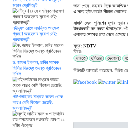
জড়ান প্রেসিডেন্ট
জানা গেছে, সন্ধ্যার দিকে আকস্মিক ভ
এ সময় হঠাৎ করেই সীমানা দেয়ালের 
সাঙ্গলি জেলা পুলিশের সুপার তুষ
নদীদূষণ রোধে সমন্বিত পদক্ষেপ
উদ্ধারকারী দল দ্রুত ঘটনাস্থলে প
গ্রহণে অবহেলার সুযোগ নেই:
এলাকায় শোকের ছায়া নেমে এসেছে। স
প্রধানমন্ত্রী
সূত্র: NDTV
বিষয়:
ভারতে
মন্দিরের
দেওয়াল
ধ
ড. জাফর ইকবাল, ঢাবির সাবেক
ভিসির বিরুদ্ধে তদন্ত প্রতিবেদন
নিউজটি আপডেট করেছেন: নিউজ ড
দাখিল
পাইপলাইনের মাধ্যমে ভারত থেকে
আরও বেশি ডিজেল চেয়েছি:
জ্বালানিমন্ত্রী