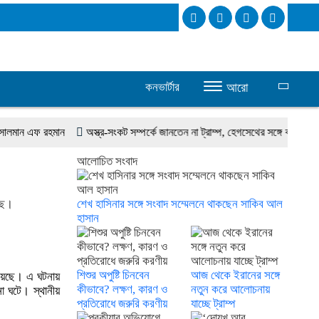
কনভার্টার
আরো
ান এফ রহমান
অস্ত্র-সংকট সম্পর্কে জানতেন না ট্রাম্প, হেগসেথের সঙ্গে বাগ্‌যুদ্ধে জড়ান 
আলোচিত সংবাদ
েছে।
শেখ হাসিনার সঙ্গে সংবাদ সম্মেলনে থাকছেন সাকিব আল
হাসান
শিশুর অপুষ্টি চিনবেন
আজ থেকে ইরানের সঙ্গে
 হয়েছে। এ ঘটনায়
কীভাবে? লক্ষণ, কারণ ও
নতুন করে আলোচনায়
না ঘটে। স্থানীয়
প্রতিরোধে জরুরি করণীয়
যাচ্ছে ট্রাম্প
।