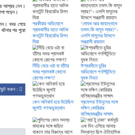
 নিচে আশ্রয় নেন।
চাপা পড়েন।
পরকীয়ার অভিযোগে
‘দোযখ আর জাহান্নামে
িলেন। খবর পেয়ে
গ্রামবাসীর হাতে আটক
তফাৎ কি মাসুদ স্যার?’-
 ঘটনার পর পুরো
কনটেন্ট ক্রিয়েটর রিপন
এসপি মাসুদের উদ্দেশে
মিয়া
সন্ত্রাসী রায়হান
সিঁড়ি বেয়ে ওঠা বা হাঁটার
ঈশ্বরদীতে চুরির
সময় শ্বাসকষ্ট কোনো
অভিযোগে গণপিটুনিতে
রোগের লক্ষণ?
যুবক নিহত
্রিন্ট করুন :
কেন অনিবার্য হয়ে উঠেছিল
প্রফেসর ইউনূসের সঙ্গে
জুলাই গণঅভ্যুত্থান
দক্ষিণ কোরিয়ার
বাণিজ্যমন্ত্রীর সাক্ষাৎ