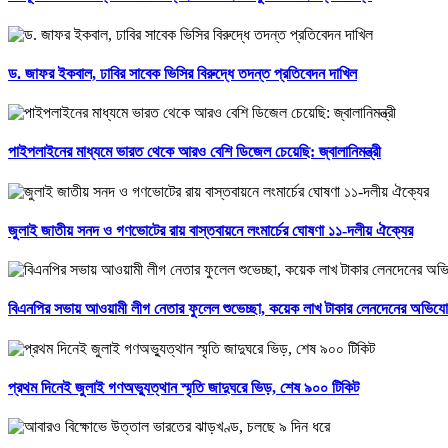
ড. জাফর ইকবাল, ঢাবির সাবেক ভিসির বিরুদ্ধে তদন্ত প্রতিবেদন দাখিল
পাইপলাইনের মাধ্যমে ভারত থেকে আরও বেশি ডিজেল চেয়েছি: জ্বালানিমন্ত্রী
জুলাই জাতীয় সনদ ও গণভোটের রায় বাস্তবায়নে লংমার্চের ঘোষণা ১১-দলীয় ঐক্যের
বিএনপির সভায় আওয়ামী লীগ নেতার ফুলেল শুভেচ্ছা, কয়েক লাখ টাকার লেনদেনের অভিয
প্রথম দিনেই জুলাই গণঅভ্যুত্থান স্মৃতি জাদুঘরে ভিড়, শেষ ৯০০ টিকিট