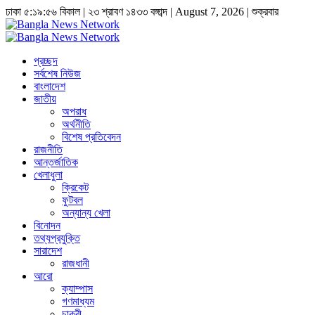
ঢাকা
৫:১৯:৫৭ বিকাল
|
২৩ শ্রাবণ ১৪৩৩ বঙ্গাব্দ | August 7, 2026
|
শুক্রবার
প্রচ্ছদ
সর্বশেষ নিউজ
বাংলাদেশ
জাতীয়
অপরাধ
অর্থনীতি
বিশেষ প্রতিবেদন
রাজনীতি
আন্তর্জাতিক
খেলাধুলা
ক্রিকেট
ফুটবল
অন্যান্য খেলা
বিনোদন
তথ্যপ্রযুক্তি
সারাদেশ
রাজধানী
আরো
ক্যাম্পাস
গণমাধ্যম
চাকুরী