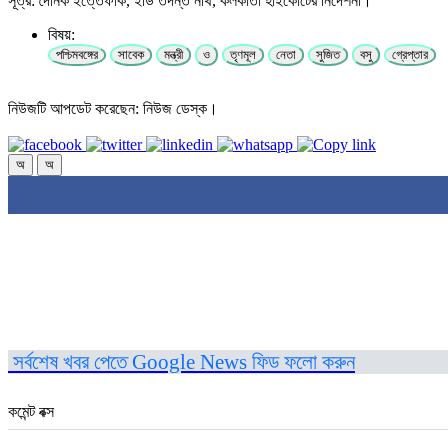
সূত্র: দৈনিক ইত্তেফাক, ইডি তদন্ত নথি, কলকাতা হাইকোর্টের নির্দেশনা।
বিষয়:
পশ্চিমবঙ্গের
সাবেক
মন্ত্রী
ও
তৃণমূল
নেতা
সুজিত
বসু
গ্রেপ্তার
নিউজটি আপডেট করেছেন: নিউজ ডেস্ক।
অ
অ
সর্বশেষ খবর পেতে Google News ফিড ফলো করুন
কমেন্ট বক্স