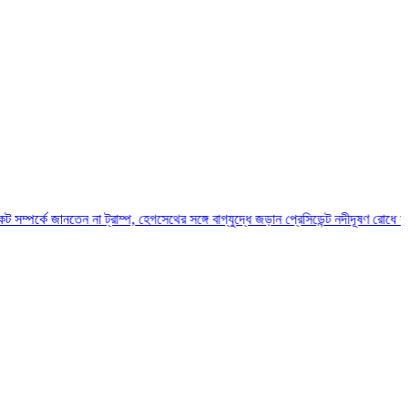
জানতেন না ট্রাম্প, হেগসেথের সঙ্গে বাগ্‌যুদ্ধে জড়ান প্রেসিডেন্ট
নদীদূষণ রোধে সমন্বিত পদক্ষ