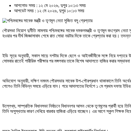
আপলোড সময় : ১২ মে ২০২৬, দুপুর ১০:১৩ সময়
আপডেট সময় : ১২ মে ২০২৬, দুপুর ১০:১৩ সময়
পৌরসভা নিয়োগ দুর্নীতি মামলায় পশ্চিমবঙ্গের সাবেক দমকলমন্ত্রী ও তৃণমূল কংগ্রেস নেত
হওয়ার পর দীর্ঘ জিজ্ঞাসাবাদ শেষে রাত সোয়া নয়টার দিকে তাকে গ্রেপ্তার করা হয়। তদ
ইডি সূত্র অনুযায়ী, সকাল সাড়ে দশটার দিকে ছেলে ও আইনজীবীকে সঙ্গে নিয়ে দপ্তরে উ
সোমবার রাতেই শারীরিক পরীক্ষার পর মঙ্গলবার তাকে বিশেষ আদালতে হাজির করার সম্ভাবন
অভিযোগ অনুযায়ী, দক্ষিণ দমদম পৌরসভার সাবেক উপ-পৌরপ্রধান থাকাকালে তিনি অর্থে
পেলেও তিনি বিভিন্ন সময়ে এড়িয়ে যান। পরে আদালতের নির্দেশে ১ মে প্রথম দফায় ইডির ম
উল্লেখ্য, সাম্প্রতিক বিধানসভা নির্বাচনে বিধাননগর আসন থেকে তৃণমূলের প্রার্থী হয়ে ত
তিনি অসুস্থতার কারণ দেখিয়ে বারবার হাজিরা এড়িয়ে যাচ্ছেন। এর আগে স্কুল শিক্ষক নিয়োগ