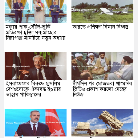
মক্কায় পাক-সৌদি-তুর্কি
ভারতে প্রশিক্ষণ বিমান বিধ্বস্ত
প্রতিরক্ষা চুক্তি: মধ্যপ্রাচ্যের
নিরাপত্তা মানচিত্রে নতুন অধ্যায়
ইসরায়েলের বিরুদ্ধে মুসলিম
দীর্ঘদিন পর মোজতবা খামেনির
দেশগুলোকে ঐক্যবদ্ধ হওয়ার
ভিডিও প্রকাশ করলো মেহের
আহ্বান পাকিস্তানের
নিউজ