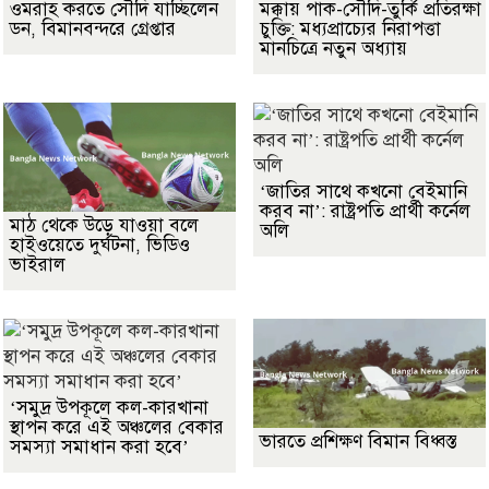
ওমরাহ করতে সৌদি যাচ্ছিলেন
মক্কায় পাক-সৌদি-তুর্কি প্রতিরক্ষা
ডন, বিমানবন্দরে গ্রেপ্তার
চুক্তি: মধ্যপ্রাচ্যের নিরাপত্তা
মানচিত্রে নতুন অধ্যায়
‘জাতির সাথে কখনো বেইমানি
করব না’: রাষ্ট্রপতি প্রার্থী কর্নেল
মাঠ থেকে উড়ে যাওয়া বলে
অলি
হাইওয়েতে দুর্ঘটনা, ভিডিও
ভাইরাল
‘সমুদ্র উপকূলে কল-কারখানা
স্থাপন করে এই অঞ্চলের বেকার
ভারতে প্রশিক্ষণ বিমান বিধ্বস্ত
সমস্যা সমাধান করা হবে’