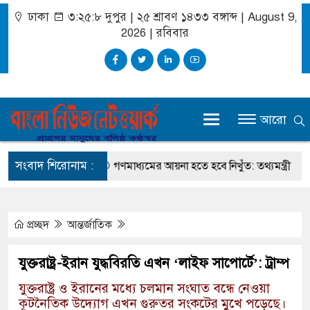
ঢাকা
৩:২৫:৯ দুপুর
|
২৫ শ্রাবণ ১৪৩৩ বঙ্গাব্দ | August 9,
2026
|
রবিবার
আরো
সংবাদ শিরোনাম :
া প্রায় শেষ
গণমাধ্যমের আয়না হতে হবে নিখুঁত: তথ্যমন্ত্রী
ওমরাহ করত
প্রচ্ছদ
আন্তর্জাতিক
যুক্তরাষ্ট্র-ইরান যুদ্ধবিরতি এখন ‘লাইফ সাপোর্টে’: ট্রাম্প
যুক্তরাষ্ট্র ও ইরানের মধ্যে চলমান সংঘাত বন্ধে নেওয়া
কূটনৈতিক উদ্যোগ এখন গুরুতর সংকটের মুখে পড়েছে।