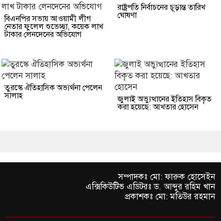
রাষ্ট্রপতি নির্বাচনের চূড়ান্ত তারিখ
ঘোষণা
বিএনপির সভায় আওয়ামী লীগ
নেতার ফুলেল শুভেচ্ছা, কয়েক লাখ
টাকার লেনদেনের অভিযোগ
তুরস্কে ঐতিহাসিক অভ্যর্থনা পেলেন
সালাহ
জুলাই অভ্যুত্থানের ইতিহাস বিকৃত
করা হয়েছে: আখতার হোসেন
সম্পাদকঃ মো: ফারুক হোসেইন
এক্সিকিউটিভ এডিটরঃ ড. আব্দুর রহিম খান
প্রকাশকঃ মো: মতিউর রহমান