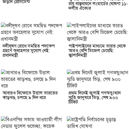
জড়ান প্রেসিডেন্ট
রায় বাস্তবায়নে লংমার্চের ঘোষণা ১১-
দলীয় ঐক্যের
নদীদূষণ রোধে সমন্বিত পদক্ষেপ
পাইপলাইনের মাধ্যমে ভারত থেকে
গ্রহণে অবহেলার সুযোগ নেই:
আরও বেশি ডিজেল চেয়েছি:
প্রধানমন্ত্রী
জ্বালানিমন্ত্রী
আবারও বিক্ষোভে উত্তাল ভারতের
প্রথম দিনেই জুলাই গণঅভ্যুত্থান
ঝাড়খণ্ড, চলছে ৯ দিন ধরে
স্মৃতি জাদুঘরে ভিড়, শেষ ৯০০
টিকিট