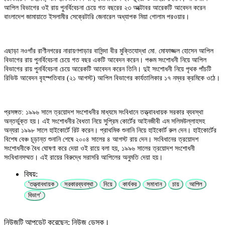
আপিল বিভাগের ওই রায় পুনর্বিবেচনা চেয়ে গত বছরের ২৩ অক্টোবর আরেকটি আবেদন করেন
বাংলাদেশ জামায়াতে ইসলামীর সেক্রেটারি জেনারেল অধ্যাপক মিয়া গোলাম পরওয়ার।
এছাড়া নওগাঁর রাণীনগরের নারায়ণপাড়ার বাসিন্দা বীর মুক্তিযোদ্ধা মো. মোফাজ্জল হোসেন আপিল
বিভাগের রায় পুনর্বিবেচনা চেয়ে গত বছর একটি আবেদন করেন। পঞ্চম সংশোধনী নিয়ে আপিল
বিভাগের রায় পুনর্বিবেচনা চেয়ে আরেকটি আবেদন করেন তিনি। দুই সংশোধনী নিয়ে পৃথক পাঁচটি
রিভিউ আবেদন বৃহস্পতিবার (২১ আগস্ট) আপিল বিভাগের কার্যতালিকার ১৭ নম্বর ক্রমিকে ওঠে।
প্রসঙ্গত: ১৯৯৬ সালে ত্রয়োদশ সংশোধনীর মাধ্যমে সংবিধানে তত্ত্বাবধায়ক সরকার ব্যবস্থা
অন্তর্ভুক্ত হয়। এই সংশোধনীর বৈধতা নিয়ে সুপ্রিম কোর্টের আইনজীবী এম সলিমউল্লাহসহ
অন্যরা ১৯৯৮ সালে হাইকোর্টে রিট করেন। প্রাথমিক শুনানি নিয়ে হাইকোর্ট রুল দেন। হাইকোর্টের
বিশেষ বেঞ্চ চূড়ান্ত শুনানি শেষে ২০০৪ সালের ৪ আগস্ট রায় দেন। সংবিধানের ত্রয়োদশ
সংশোধনীকে বৈধ ঘোষণা করে দেয়া ওই রায়ে বলা হয়, ১৯৯৬ সালের ত্রয়োদশ সংশোধনী
সংবিধানসম্মত। এই রায়ের বিরুদ্ধে সরাসরি আপিলের অনুমতি দেয়া হয়।
বিষয়:
‘তত্ত্বাবধায়ক
সরকারব্যবস্থা
নিয়ে
কার্যকর
সমাধান
চায়
আপিল
বিভাগ’
নিউজটি আপডেট করেছেন: নিউজ ডেস্ক।