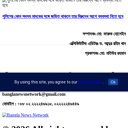
পুলিশের কোন সদস্য মাদকের সঙ্গে জড়িত থাকলে তার বিরুদ্ধে আগে ব্যবস্থা নিতে হবে
সম্পাদকঃ মো: ফারুক হোসেইন
এক্সিকিউটিভ এডিটরঃ ড. আব্দুর রহিম খান
প্রকাশকঃ মো: মতিউর রহমান
অফিস : রুপায়ন জেড. আর প্লাজা (৯তলা), প্লট- ৪৬,রোড নং- ৯/এ, সাতমসজিদ
রোড, ধানমন্ডি, ঢাকা- ১২০৯।
By using this site, you agree to our
Privacy Policy
.
Ok
ইমেইল : info@banglann.com.bd,
banglanewsnetwork@gmail.com
মোবাইল : +৮৮ ০২ ২২২২৪৬৯১৮, ০২২২২২৪৬৪৪৯