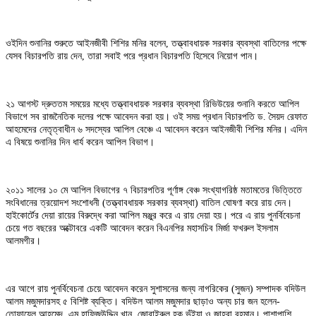
ওইদিন শুনানির শুরুতে আইনজীবী শিশির মনির বলেন, তত্ত্বাবধায়ক সরকার ব্যবস্থা বাতিলের পক্ষে
যেসব বিচারপতি রায় দেন, তারা সবাই পরে প্রধান বিচারপতি হিসেবে নিয়োগ পান।
২১ আগস্ট দ্রুততম সময়ের মধ্যে তত্ত্বাবধায়ক সরকার ব্যবস্থা রিভিউয়ের শুনানি করতে আপিল
বিভাগে সব রাজনৈতিক দলের পক্ষে আবেদন করা হয়। ওই সময় প্রধান বিচারপতি ড. সৈয়দ রেফাত
আহমেদের নেতৃত্বাধীন ৬ সদস্যের আপিল বেঞ্চে এ আবেদন করেন আইনজীবী শিশির মনির। এদিন
এ বিষয়ে শুনানির দিন ধার্য করেন আপিল বিভাগ।
২০১১ সালের ১০ মে আপিল বিভাগের ৭ বিচারপতির পূর্ণাঙ্গ বেঞ্চ সংখ্যাগরিষ্ঠ মতামতের ভিত্তিতে
সংবিধানের ত্রয়োদশ সংশোধনী (তত্ত্বাবধায়ক সরকার ব্যবস্থা) বাতিল ঘোষণা করে রায় দেন।
হাইকোর্টের দেয়া রায়ের বিরুদ্ধে করা আপিল মঞ্জুর করে এ রায় দেয়া হয়। পরে এ রায় পুনর্বিবেচনা
চেয়ে গত বছরের অক্টোবরে একটি আবেদন করেন বিএনপির মহাসচিব মির্জা ফখরুল ইসলাম
আলমগীর।
এর আগে রায় পুনর্বিবেচনা চেয়ে আবেদন করেন সুশাসনের জন্য নাগরিকের (সুজন) সম্পাদক বদিউল
আলম মজুমদারসহ ৫ বিশিষ্ট ব্যক্তি। বদিউল আলম মজুমদার ছাড়াও অন্য চার জন হলেন-
তোফায়েল আহমেদ, এম হাফিজউদ্দিন খান, জোবাইরুল হক ভূঁইয়া ও জাহরা রহমান। পাশাপাশি