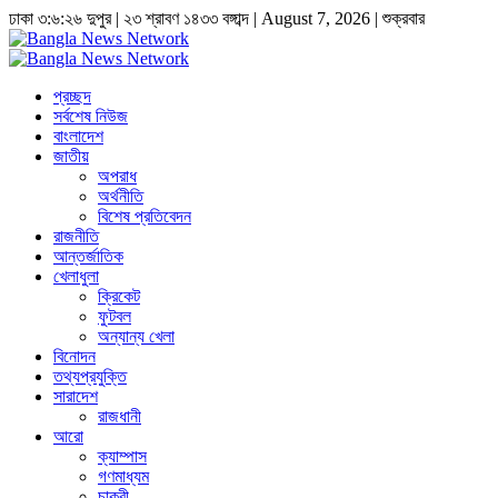
ঢাকা
৩:৬:২৬ দুপুর
|
২৩ শ্রাবণ ১৪৩৩ বঙ্গাব্দ | August 7, 2026
|
শুক্রবার
প্রচ্ছদ
সর্বশেষ নিউজ
বাংলাদেশ
জাতীয়
অপরাধ
অর্থনীতি
বিশেষ প্রতিবেদন
রাজনীতি
আন্তর্জাতিক
খেলাধুলা
ক্রিকেট
ফুটবল
অন্যান্য খেলা
বিনোদন
তথ্যপ্রযুক্তি
সারাদেশ
রাজধানী
আরো
ক্যাম্পাস
গণমাধ্যম
চাকুরী