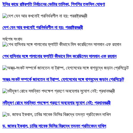
ইসির কাছে রাষ্ট্রপতি নির্বাচনের ভোটার তালিকা, শিগগির তফসিল ঘোষণা
দেশ যেন আর কখনোই পরনির্ভরশীল না হয়: পররাষ্ট্রমন্ত্রী
সর্বশেষ সংবাদ
শেখ হাসিনার সঙ্গে পালানোর ফ্লাইট কীভাবে মিস করেছিলেন সালমান এফ রহমান
অস্ত্র-সংকট সম্পর্কে জানতেন না ট্রাম্প, হেগসেথের সঙ্গে বাগ্‌যুদ্ধে জড়ান প্রেসিডেন্ট
নদীদূষণ রোধে সমন্বিত পদক্ষেপ গ্রহণে অবহেলার সুযোগ নেই: প্রধানমন্ত্রী
ড. জাফর ইকবাল, ঢাবির সাবেক ভিসির বিরুদ্ধে তদন্ত প্রতিবেদন দাখিল