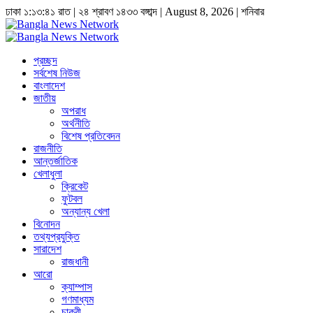
ঢাকা
১:১৩:৪২ রাত
|
২৪ শ্রাবণ ১৪৩৩ বঙ্গাব্দ | August 8, 2026
|
শনিবার
প্রচ্ছদ
সর্বশেষ নিউজ
বাংলাদেশ
জাতীয়
অপরাধ
অর্থনীতি
বিশেষ প্রতিবেদন
রাজনীতি
আন্তর্জাতিক
খেলাধুলা
ক্রিকেট
ফুটবল
অন্যান্য খেলা
বিনোদন
তথ্যপ্রযুক্তি
সারাদেশ
রাজধানী
আরো
ক্যাম্পাস
গণমাধ্যম
চাকুরী