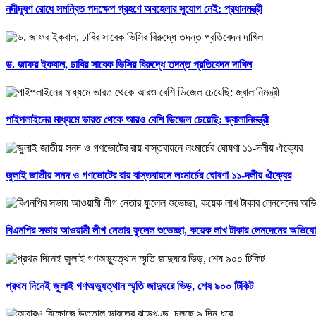
নদীদূষণ রোধে সমন্বিত পদক্ষেপ গ্রহণে অবহেলার সুযোগ নেই: প্রধানমন্ত্রী
ড. জাফর ইকবাল, ঢাবির সাবেক ভিসির বিরুদ্ধে তদন্ত প্রতিবেদন দাখিল
পাইপলাইনের মাধ্যমে ভারত থেকে আরও বেশি ডিজেল চেয়েছি: জ্বালানিমন্ত্রী
জুলাই জাতীয় সনদ ও গণভোটের রায় বাস্তবায়নে লংমার্চের ঘোষণা ১১-দলীয় ঐক্যের
বিএনপির সভায় আওয়ামী লীগ নেতার ফুলেল শুভেচ্ছা, কয়েক লাখ টাকার লেনদেনের অভিয
প্রথম দিনেই জুলাই গণঅভ্যুত্থান স্মৃতি জাদুঘরে ভিড়, শেষ ৯০০ টিকিট