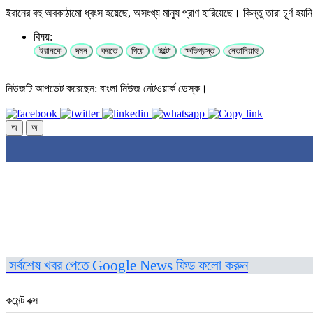
ইরানের বহু অবকাঠামো ধ্বংস হয়েছে, অসংখ্য মানুষ প্রাণ হারিয়েছে। কিন্তু তারা চূর্ণ
বিষয়:
ইরানকে
দমন
করতে
গিয়ে
উল্টো
ক্ষতিগ্রস্ত
নেতানিয়াহু
নিউজটি আপডেট করেছেন: বাংলা নিউজ নেটওয়ার্ক ডেস্ক।
অ
অ
সর্বশেষ খবর পেতে Google News ফিড ফলো করুন
কমেন্ট বক্স