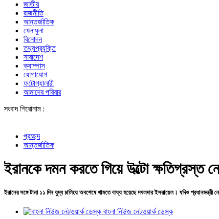
জাতীয়
রাজনীতি
আন্তর্জাতিক
খেলাধুলা
বিনোদন
তথ্যপ্রযুক্তি
সারাদেশ
ক্যাম্পাস
যোগাযোগ
ফটোগ্যালারী
আমাদের পরিবার
সংবাদ শিরোনাম :
শেখ হাসিন
প্রচ্ছদ
আন্তর্জাতিক
ইরানকে দমন করতে গিয়ে উল্টো ক্ষতিগ্রস্ত নে
ইরানের সঙ্গে টানা ১১ দিন যুদ্ধ চালিয়ে অবশেষে থামতে বাধ্য হয়েছে দখলদার ইসরায়েল। যদিও প্রধানমন্ত্রী নে
বাংলা নিউজ নেটওয়ার্ক ডেস্ক