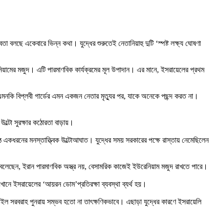
তা বলছে একেবারে ভিন্ন কথা। যুদ্ধের শুরুতেই নেতানিয়াহু দুটি ‘স্পষ্ট লক্ষ্য ঘোষণা
নিয়ামের মজুদ। এটি পারমাণবিক কার্যক্রমের মূল উপাদান। এর মানে, ইসরায়েলের প্রথম
য়। এমনকি বিপ্লবী গার্ডের এমন একজন নেতার মৃত্যুর পর, যাকে অনেকে পছন্দ করত না।
 উল্টো সুরক্ষার কঠোরতা বাড়ায়।
ঠে একধরনের মনস্তাত্ত্বিক উল্টোআঘাত। যুদ্ধের সময় সরকারের পক্ষে রাস্তায় নেমেছিলেন
ষ্ট বলেছেন, ইরান পারমাণবিক অস্ত্র নয়, বেসামরিক কাজেই ইউরেনিয়াম মজুদ রাখতে পারে।
ানে ইসরায়েলের ‘আয়রন ডোম’প্রতিরক্ষা ব্যবস্থা ব্যর্থ হয়।
ইল সরবরাহ পুনরায় সম্ভব হতো না তাৎক্ষণিকভাবে। এছাড়া যুদ্ধের কারণে ইসরায়েলি