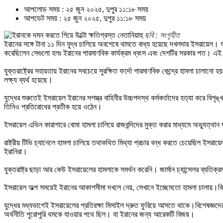
আপলোড সময় : ২৫ জুন ২০২৫, দুপুর ১১:১৮ সময়
আপডেট সময় : ২৫ জুন ২০২৫, দুপুর ১১:১৮ সময়
ছবি : সংগৃহীত
ইরানের সঙ্গে টানা ১১ দিন যুদ্ধ চালিয়ে অবশেষে থামতে বাধ্য হয়েছে দখলদার ইসরায়েল। যদিও
করেছিলেন সেগুলো হলঃ ইরানের পারমাণবিক কার্যক্রম ধ্বংস এবং দেশটির সরকার পত। এই 
যুক্তরাষ্ট্রের সহায়তায় ইরানের সবচেয়ে সুরক্ষিত ফর্দো পারমাণবিক কেন্দ্রে হামলা চা
লক্ষ্য ব্যর্থ হয়েছে।
যুদ্ধের শুরুতেই ইসরায়েল ইরানের সশস্ত্র বাহিনীর উচ্চপদস্থ কর্মকর্তাদের হত্যা করে ব
তিনিও প্রতিরোধের প্রতীক হয়ে ওঠেন।
ইসরায়েল এভিন কারাগারে বোমা হামলা চালিয়ে রাজবন্দিদের মুক্ত করার মাধ্যমে অভ্যুত্থান 
রাষ্ট্রীয় টিভি চ্যানেলে হামলা চালিয়ে তথাকথিত মিথ্যা প্রচার বন্ধ করতে চেয়েছিল ইসর
ইরানিরা।
যুক্তরাষ্ট্র ছাড়া আর কেউ ইসরায়েলের হামলাকে সমর্থন করেনি। জার্মান চ্যান্সেলর ব্যতি
ইসরায়েল অল্প সময়েই ইরানের আকাশসীমা দখলে নেয়, সেখানে ইচ্ছেমতো হামলা চালায়।কিন্ত
যুদ্ধের মধ্যভাগেই ইসরায়েলের প্রতিরক্ষা মিসাইল দ্রুত ফুরিয়ে আসতে থাকে।বিশেষজ্ঞ
অর্থনীতি পুরোপুরি থমকে যাওয়ার পথে ছিল। যা ইরানের জন্য আরেকটি বিজয়।