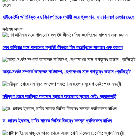
হাইকোর্টের অতিরিক্ত ২২ বিচারপতিকে স্থায়ী করে প্রজ্ঞাপন, বাদ বিএনপি নেতার ছেলে
সর্বশেষ সংবাদ
শেখ হাসিনার সঙ্গে পালানোর ফ্লাইট কীভাবে মিস করেছিলেন সালমান এফ রহমান
অস্ত্র-সংকট সম্পর্কে জানতেন না ট্রাম্প, হেগসেথের সঙ্গে বাগ্‌যুদ্ধে জড়ান প্রেসিডেন্ট
নদীদূষণ রোধে সমন্বিত পদক্ষেপ গ্রহণে অবহেলার সুযোগ নেই: প্রধানমন্ত্রী
ড. জাফর ইকবাল, ঢাবির সাবেক ভিসির বিরুদ্ধে তদন্ত প্রতিবেদন দাখিল