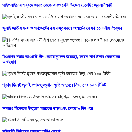
পাইপলাইনের মাধ্যমে ভারত থেকে আরও বেশি ডিজেল চেয়েছি: জ্বালানিমন্ত্রী
জুলাই জাতীয় সনদ ও গণভোটের রায় বাস্তবায়নে লংমার্চের ঘোষণা ১১-দলীয় ঐক্যের
বিএনপির সভায় আওয়ামী লীগ নেতার ফুলেল শুভেচ্ছা, কয়েক লাখ টাকার লেনদেনের
অভিযোগ
প্রথম দিনেই জুলাই গণঅভ্যুত্থান স্মৃতি জাদুঘরে ভিড়, শেষ ৯০০ টিকিট
আবারও বিক্ষোভে উত্তাল ভারতের ঝাড়খণ্ড, চলছে ৯ দিন ধরে
রাষ্ট্রপতি নির্বাচনের চূড়ান্ত তারিখ ঘোষণা