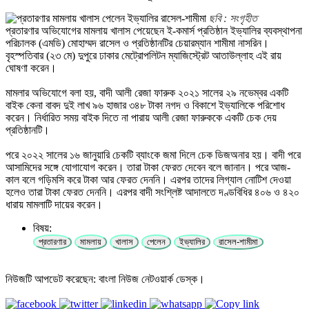
ছবি : সংগৃহীত
প্রতারণার অভিযোগের মামলায় খালাস পেয়েছেন ই-কমার্স প্রতিষ্ঠান ইভ্যালির ব্যবস্থাপনা
পরিচালক (এমডি) মোহাম্মদ রাসেল ও প্রতিষ্ঠানটির চেয়ারম্যান শামীমা নাসরিন।
বৃহস্পতিবার (২৩ মে) দুপুরে ঢাকার মেট্রোপলিটন ম্যাজিস্ট্রেট আতাউল্লাহ এই রায়
ঘোষণা করেন।
মামলার অভিযোগে বলা হয়, বাদী আলী রেজা ফারুক ২০২১ সালের ২৯ নভেম্বর একটি
বাইক কেনা বাবদ দুই লাখ ৯৬ হাজার ৩৪৮ টাকা নগদ ও বিকাশে ইভ্যালিকে পরিশোধ
করেন। নির্ধারিত সময় বাইক দিতে না পারায় আলী রেজা ফারুককে একটি চেক দেয়
প্রতিষ্ঠানটি।
পরে ২০২২ সালের ১৬ জানুয়ারি চেকটি ব্যাংকে জমা দিলে চেক ডিজঅনার হয়। বাদী পরে
আসামিদের সঙ্গে যোগাযোগ করেন। তারা টাকা ফেরত দেবেন বলে জানান। পরে আজ-
কাল বলে গড়িমসি করে টাকা আর ফেরত দেননি। এরপর তাদের লিগ্যাল নোটিশ দেওয়া
হলেও তারা টাকা ফেরত দেননি। এরপর বাদী সংশ্লিষ্ট আদালতে দণ্ডবিধির ৪০৬ ও ৪২০
ধারায় মামলাটি দায়ের করেন।
বিষয়:
প্রতারণার
মামলায়
খালাস
পেলেন
ইভ্যালির
রাসেল-শামীমা
নিউজটি আপডেট করেছেন: বাংলা নিউজ নেটওয়ার্ক ডেস্ক।