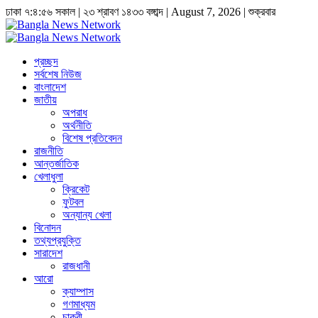
ঢাকা
৭:৪:৫৭ সকাল
|
২৩ শ্রাবণ ১৪৩৩ বঙ্গাব্দ | August 7, 2026
|
শুক্রবার
প্রচ্ছদ
সর্বশেষ নিউজ
বাংলাদেশ
জাতীয়
অপরাধ
অর্থনীতি
বিশেষ প্রতিবেদন
রাজনীতি
আন্তর্জাতিক
খেলাধুলা
ক্রিকেট
ফুটবল
অন্যান্য খেলা
বিনোদন
তথ্যপ্রযুক্তি
সারাদেশ
রাজধানী
আরো
ক্যাম্পাস
গণমাধ্যম
চাকুরী