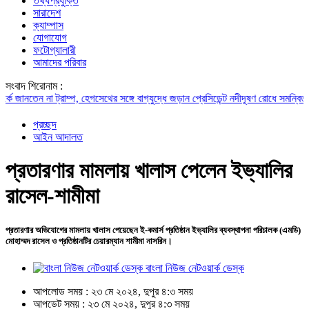
তথ্যপ্রযুক্তি
সারাদেশ
ক্যাম্পাস
যোগাযোগ
ফটোগ্যালারী
আমাদের পরিবার
সংবাদ শিরোনাম :
নতেন না ট্রাম্প, হেগসেথের সঙ্গে বাগ্‌যুদ্ধে জড়ান প্রেসিডেন্ট
নদীদূষণ রোধে সমন্বিত পদক্ষেপ
প্রচ্ছদ
আইন আদালত
প্রতারণার মামলায় খালাস পেলেন ইভ্যালির
রাসেল-শামীমা
প্রতারণার অভিযোগের মামলায় খালাস পেয়েছেন ই-কমার্স প্রতিষ্ঠান ইভ্যালির ব্যবস্থাপনা পরিচালক (এমডি)
মোহাম্মদ রাসেল ও প্রতিষ্ঠানটির চেয়ারম্যান শামীমা নাসরিন।
বাংলা নিউজ নেটওয়ার্ক ডেস্ক
আপলোড সময় : ২৩ মে ২০২৪, দুপুর ৪:৩ সময়
আপডেট সময় : ২৩ মে ২০২৪, দুপুর ৪:৩ সময়