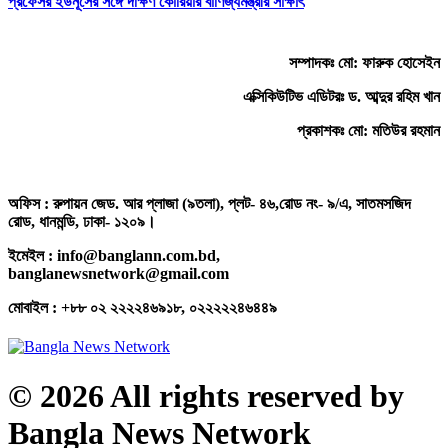
প্রফেসর ইউনূসের সঙ্গে দক্ষিণ কোরিয়ার বাণিজ্যমন্ত্রীর সাক্ষাৎ
সম্পাদকঃ মো: ফারুক হোসেইন
এক্সিকিউটিভ এডিটরঃ ড. আব্দুর রহিম খান
প্রকাশকঃ মো: মতিউর রহমান
অফিস : রুপায়ন জেড. আর প্লাজা (৯তলা), প্লট- ৪৬,রোড নং- ৯/এ, সাতমসজিদ
রোড, ধানমন্ডি, ঢাকা- ১২০৯।
ইমেইল : info@banglann.com.bd,
banglanewsnetwork@gmail.com
মোবাইল : +৮৮ ০২ ২২২২৪৬৯১৮, ০২২২২২৪৬৪৪৯
© 2026 All rights reserved by
Bangla News Network