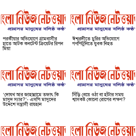
পরকীয়ার অভিযোগে গ্রামবাসীর
ঈশ্বরদীতে চুরির অভিযোগে
হাতে আটক কনটেন্ট ক্রিয়েটর রিপন
গণপিটুনিতে যুবক নিহত
মিয়া
‘দোযখ আর জাহান্নামে তফাৎ কি
সিঁড়ি বেয়ে ওঠা বা হাঁটার সময়
মাসুদ স্যার?’- এসপি মাসুদের
শ্বাসকষ্ট কোনো রোগের লক্ষণ?
উদ্দেশে সন্ত্রাসী রায়হান