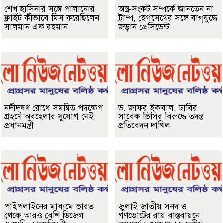
শেখ হাসিনার সঙ্গে পালানোর
অস্ত্র-সংকট সম্পর্কে জানতেন না
ফ্লাইট কীভাবে মিস করেছিলেন
ট্রাম্প, হেগসেথের সঙ্গে বাগ্‌যুদ্ধে
সালমান এফ রহমান
জড়ান প্রেসিডেন্ট
নদীদূষণ রোধে সমন্বিত পদক্ষেপ
ড. জাফর ইকবাল, ঢাবির
গ্রহণে অবহেলার সুযোগ নেই:
সাবেক ভিসির বিরুদ্ধে তদন্ত
প্রধানমন্ত্রী
প্রতিবেদন দাখিল
পাইপলাইনের মাধ্যমে ভারত
জুলাই জাতীয় সনদ ও
থেকে আরও বেশি ডিজেল
গণভোটের রায় বাস্তবায়নে