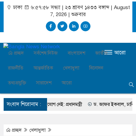
ঢাকা
৬:৫৭:৫৯ সন্ধ্যা
|
২৩ শ্রাবণ ১৪৩৩ বঙ্গাব্দ | August
7, 2026
|
শুক্রবার
আরো
প্রচ্ছদ
সর্বশেষ নিউজ
বাংলাদেশ
জাতীয়
রাজনীতি
আন্তর্জাতিক
খেলাধুলা
বিনোদন
তথ্যপ্রযুক্তি
সারাদেশ
আরো
সংবাদ শিরোনাম :
রহণে অবহেলার সুযোগ নেই: প্রধানমন্ত্রী
ড. জাফর ইকবাল, ঢাবির সাবেক ভিস
প্রচ্ছদ
খেলাধুলা