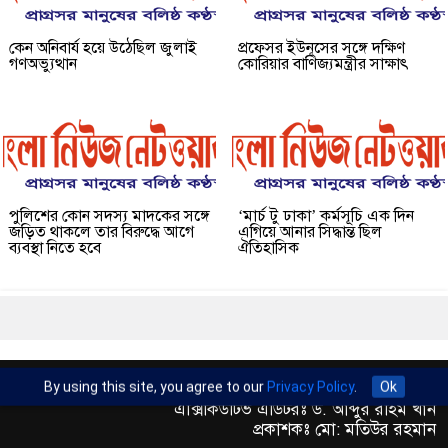
কেন অনিবার্য হয়ে উঠেছিল জুলাই
প্রফেসর ইউনূসের সঙ্গে দক্ষিণ
গণঅভ্যুত্থান
কোরিয়ার বাণিজ্যমন্ত্রীর সাক্ষাৎ
পুলিশের কোন সদস্য মাদকের সঙ্গে
‘মার্চ টু ঢাকা’ কর্মসূচি এক দিন
জড়িত থাকলে তার বিরুদ্ধে আগে
এগিয়ে আনার সিদ্ধান্ত ছিল
ব্যবস্থা নিতে হবে
ঐতিহাসিক
সম্পাদকঃ মো: ফারুক হোসেইন
By using this site, you agree to our
Privacy Policy
.
Ok
এক্সিকিউটিভ এডিটরঃ ড. আব্দুর রহিম খান
প্রকাশকঃ মো: মতিউর রহমান