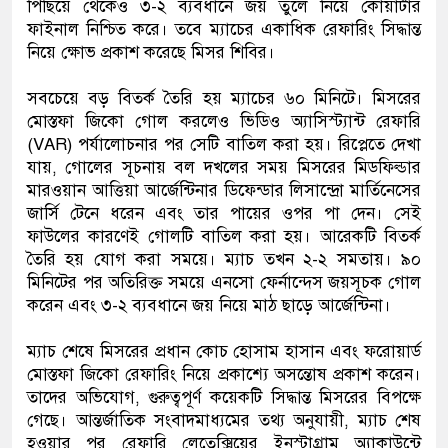
পিছিয়ে থেকেও ৩-২ ব্যবধানে জয় তুলে নিয়ে কোয়ার্টার
ফাইনাল নিশ্চিত করে। তবে ম্যাচের একাধিক রেফারিং সিদ্ধান্ত
নিয়ে ক্ষোভ প্রকাশ করেছে মিসর শিবির।
সবচেয়ে বড় বিতর্ক তৈরি হয় ম্যাচের ৬০ মিনিটে। মিসরের
মোস্তফা জিকো গোল করলেও ভিডিও অ্যাসিস্ট্যান্ট রেফারি
(VAR) পর্যালোচনার পর সেটি বাতিল করা হয়। রিপ্লেতে দেখা
যায়, গোলের সূচনায় বল দখলের সময় মিসরের মিডফিল্ডার
মারওয়ান আত্তিয়া আর্জেন্টিনার ডিফেন্ডার লিসান্দ্রো মার্তিনেসের
জার্সি টেনে ধরেন এবং তার পায়ের ওপর পা দেন। সেই
ফাউলের কারণেই গোলটি বাতিল করা হয়। আরেকটি বিতর্ক
তৈরি হয় যোগ করা সময়ে। ম্যাচ তখন ২-২ সমতায়। ৯০
মিনিটের পর অতিরিক্ত সময়ে এনসো ফের্নান্দেস জয়সূচক গোল
করেন এবং ৩-২ ব্যবধানে জয় নিয়ে মাঠ ছাড়ে আর্জেন্টিনা।
ম্যাচ শেষে মিসরের প্রধান কোচ হোসাম হাসান এবং ফরোয়ার্ড
মোস্তফা জিকো রেফারিং নিয়ে প্রকাশ্যে অসন্তোষ প্রকাশ করেন।
তাদের অভিযোগ, গুরুত্বপূর্ণ কয়েকটি সিদ্ধান্ত মিসরের বিপক্ষে
গেছে। আন্তর্জাতিক সংবাদমাধ্যমের তথ্য অনুযায়ী, ম্যাচ শেষ
হওয়ার পর রেফারি লেতেক্সিয়ের ইনস্টাগ্রাম অ্যাকাউন্টে