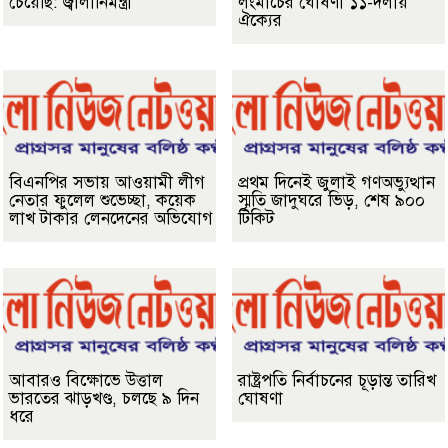
চেয়েছি: জ্বালানিমন্ত্রী
লংমার্চের ঘোষণা ১১-দলীয়
ঐক্যের
বিএনপির সভায় আওয়ামী লীগ
প্রথম দিনেই জুলাই গণঅভ্যুত্থান
নেতার ফুলেল শুভেচ্ছা, কয়েক
স্মৃতি জাদুঘরে ভিড়, শেষ ৯০০
লাখ টাকার লেনদেনের অভিযোগ
টিকিট
আবারও বিক্ষোভে উত্তাল
রাষ্ট্রপতি নির্বাচনের চূড়ান্ত তারিখ
ভারতের ঝাড়খণ্ড, চলছে ৯ দিন
ঘোষণা
ধরে