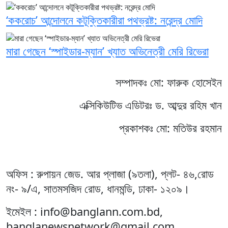
‘ককরোচ’ আন্দোলনে কটূক্তিকারীরা পথভ্রষ্ট: নরেন্দ্র মোদি
মারা গেছেন ‘স্পাইডার-ম্যান’ খ্যাত অভিনেত্রী মেরি রিভেরা
সম্পাদকঃ মো: ফারুক হোসেইন
এক্সিকিউটিভ এডিটরঃ ড. আব্দুর রহিম খান
প্রকাশকঃ মো: মতিউর রহমান
অফিস : রুপায়ন জেড. আর প্লাজা (৯তলা), প্লট- ৪৬,রোড
নং- ৯/এ, সাতমসজিদ রোড, ধানমন্ডি, ঢাকা- ১২০৯।
ইমেইল : info@banglann.com.bd,
banglanewsnetwork@gmail.com