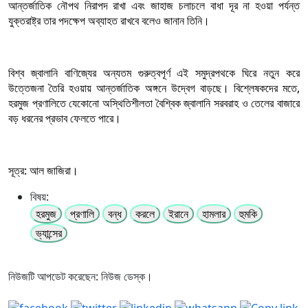
আন্তর্জাতিক নৌপথ নিরাপদ রাখা এবং জাহাজ চলাচলে বাধা দূর না হওয়া পর্যন্ত
যুক্তরাষ্ট্র তার পদক্ষেপ অব্যাহত রাখবে বলেও জানান তিনি।
বিশ্ব জ্বালানি বাণিজ্যের অন্যতম গুরুত্বপূর্ণ এই সমুদ্রপথকে ঘিরে নতুন করে
উত্তেজনা তৈরি হওয়ায় আন্তর্জাতিক অঙ্গনে উদ্বেগ বাড়ছে। বিশ্লেষকদের মতে,
হরমুজ প্রণালিতে যেকোনো অস্থিতিশীলতা বৈশ্বিক জ্বালানি সরবরাহ ও তেলের বাজারে
বড় ধরনের প্রভাব ফেলতে পারে।
সূত্র: আল জাজিরা।
বিষয়:
হরমুজ
প্রণালি
বন্ধ
করলে
ইরানে
হামলার
হুমকি
ভ্যান্সের
নিউজটি আপডেট করেছেন: নিউজ ডেস্ক।