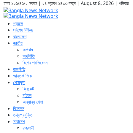
ঢাকা
১০:৫৪:৫৩ সকাল
|
২৪ শ্রাবণ ১৪৩৩ বঙ্গাব্দ | August 8, 2026
|
শনিবার
প্রচ্ছদ
সর্বশেষ নিউজ
বাংলাদেশ
জাতীয়
অপরাধ
অর্থনীতি
বিশেষ প্রতিবেদন
রাজনীতি
আন্তর্জাতিক
খেলাধুলা
ক্রিকেট
ফুটবল
অন্যান্য খেলা
বিনোদন
তথ্যপ্রযুক্তি
সারাদেশ
রাজধানী