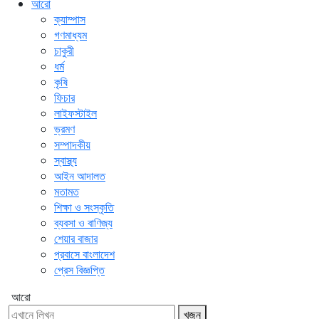
আরো
ক্যাম্পাস
গণমাধ্যম
চাকুরী
ধর্ম
কৃষি
ফিচার
লাইফস্টাইল
ভ্রমণ
সম্পাদকীয়
স্বাস্থ্য
আইন আদালত
মতামত
শিক্ষা ও সংস্কৃতি
ব্যবসা ও বাণিজ্য
শেয়ার বাজার
প্রবাসে বাংলাদেশ
প্রেস বিজ্ঞপ্তি
আরো
খুজুন