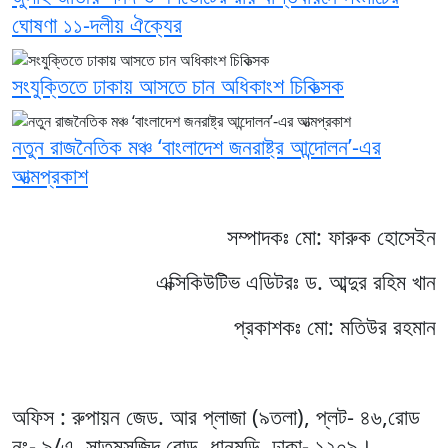
ঘোষণা ১১-দলীয় ঐক্যের
সংযুক্তিতে ঢাকায় আসতে চান অধিকাংশ চিকিত্সক
নতুন রাজনৈতিক মঞ্চ ‘বাংলাদেশ জনরাষ্ট্র আন্দোলন’-এর
আত্মপ্রকাশ
সম্পাদকঃ মো: ফারুক হোসেইন
এক্সিকিউটিভ এডিটরঃ ড. আব্দুর রহিম খান
প্রকাশকঃ মো: মতিউর রহমান
অফিস : রুপায়ন জেড. আর প্লাজা (৯তলা), প্লট- ৪৬,রোড
নং- ৯/এ, সাতমসজিদ রোড, ধানমন্ডি, ঢাকা- ১২০৯।