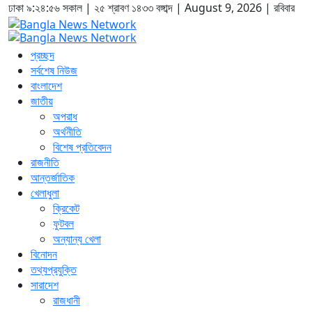
ঢাকা
৯:২৪:৫৭ সকাল
|
২৫ শ্রাবণ ১৪৩৩ বঙ্গাব্দ | August 9, 2026
|
রবিবার
প্রচ্ছদ
সর্বশেষ নিউজ
বাংলাদেশ
জাতীয়
অপরাধ
অর্থনীতি
বিশেষ প্রতিবেদন
রাজনীতি
আন্তর্জাতিক
খেলাধুলা
ক্রিকেট
ফুটবল
অন্যান্য খেলা
বিনোদন
তথ্যপ্রযুক্তি
সারাদেশ
রাজধানী