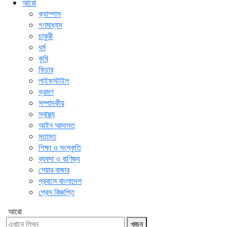
আরো
ক্যাম্পাস
গণমাধ্যম
চাকুরী
ধর্ম
কৃষি
ফিচার
লাইফস্টাইল
ভ্রমণ
সম্পাদকীয়
স্বাস্থ্য
আইন আদালত
মতামত
শিক্ষা ও সংস্কৃতি
ব্যবসা ও বাণিজ্য
শেয়ার বাজার
প্রবাসে বাংলাদেশ
প্রেস বিজ্ঞপ্তি
আরো
খুজুন