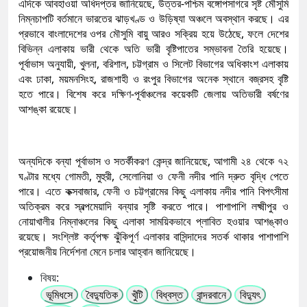
এদিকে আবহাওয়া অধিদপ্তর জানিয়েছে, উত্তর-পশ্চিম বঙ্গোপসাগরে সৃষ্ট মৌসুমি
নিম্নচাপটি বর্তমানে ভারতের ঝাড়খণ্ড ও উড়িষ্যা অঞ্চলে অবস্থান করছে। এর
প্রভাবে বাংলাদেশের ওপর মৌসুমি বায়ু আরও সক্রিয় হয়ে উঠেছে, ফলে দেশের
বিভিন্ন এলাকায় ভারী থেকে অতি ভারী বৃষ্টিপাতের সম্ভাবনা তৈরি হয়েছে।
পূর্বাভাস অনুযায়ী, খুলনা, বরিশাল, চট্টগ্রাম ও সিলেট বিভাগের অধিকাংশ এলাকায়
এবং ঢাকা, ময়মনসিংহ, রাজশাহী ও রংপুর বিভাগের অনেক স্থানে বজ্রসহ বৃষ্টি
হতে পারে। বিশেষ করে দক্ষিণ-পূর্বাঞ্চলের কয়েকটি জেলায় অতিভারী বর্ষণের
আশঙ্কা রয়েছে।
অন্যদিকে বন্যা পূর্বাভাস ও সতর্কীকরণ কেন্দ্র জানিয়েছে, আগামী ২৪ থেকে ৭২
ঘণ্টার মধ্যে গোমতী, মুহুরী, সেলোনিয়া ও ফেনী নদীর পানি দ্রুত বৃদ্ধি পেতে
পারে। এতে কক্সবাজার, ফেনী ও চট্টগ্রামের কিছু এলাকায় নদীর পানি বিপৎসীমা
অতিক্রম করে স্বল্পমেয়াদি বন্যার সৃষ্টি করতে পারে। পাশাপাশি লক্ষ্মীপুর ও
নোয়াখালীর নিম্নাঞ্চলের কিছু এলাকা সাময়িকভাবে প্লাবিত হওয়ার আশঙ্কাও
রয়েছে। সংশ্লিষ্ট কর্তৃপক্ষ ঝুঁকিপূর্ণ এলাকার বাসিন্দাদের সতর্ক থাকার পাশাপাশি
প্রয়োজনীয় নির্দেশনা মেনে চলার আহ্বান জানিয়েছে।
বিষয়:
ভূমিধসে
বৈদ্যুতিক
খুঁটি
বিধ্বস্ত
বান্দরবানে
বিদ্যুৎ