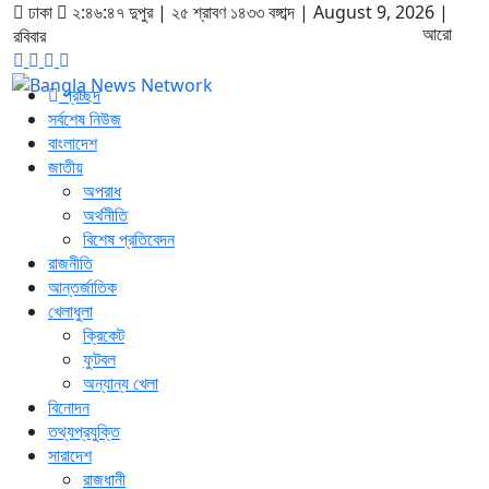
ঢাকা
২:৪৬:৪৮ দুপুর
|
২৫ শ্রাবণ ১৪৩৩ বঙ্গাব্দ | August 9, 2026
|
আরো
রবিবার
প্রচ্ছদ
সর্বশেষ নিউজ
বাংলাদেশ
জাতীয়
অপরাধ
অর্থনীতি
বিশেষ প্রতিবেদন
রাজনীতি
আন্তর্জাতিক
খেলাধুলা
ক্রিকেট
ফুটবল
অন্যান্য খেলা
বিনোদন
তথ্যপ্রযুক্তি
সারাদেশ
রাজধানী