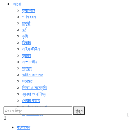
আরো
ক্যাম্পাস
গণমাধ্যম
চাকুরী
ধর্ম
কৃষি
ফিচার
লাইফস্টাইল
ভ্রমণ
সম্পাদকীয়
স্বাস্থ্য
আইন আদালত
মতামত
শিক্ষা ও সংস্কৃতি
ব্যবসা ও বাণিজ্য
শেয়ার বাজার
প্রবাসে বাংলাদেশ
খুজুন
প্রেস বিজ্ঞপ্তি
বাংলাদেশ