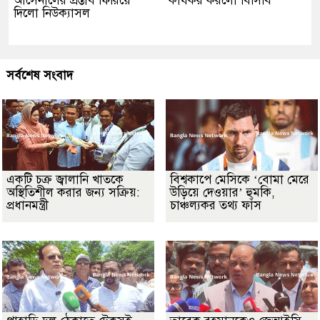
আর্সেনালের প্রস্তাব ফিরিয়ে
কার্যকর করলো বিসিবি
দিলো নিউক্যাসল
সর্বশেষ সংবাদ
একটি চক্র জ্বালানি খাতকে
বিশ্বকাপে মেসিকে ‘বোমা মেরে
অস্থিতিশীল করার জন্য সক্রিয়:
উড়িয়ে দেওয়ার’ হুমকি,
প্রধানমন্ত্রী
চাঞ্চল্যকর তথ্য ফাঁস