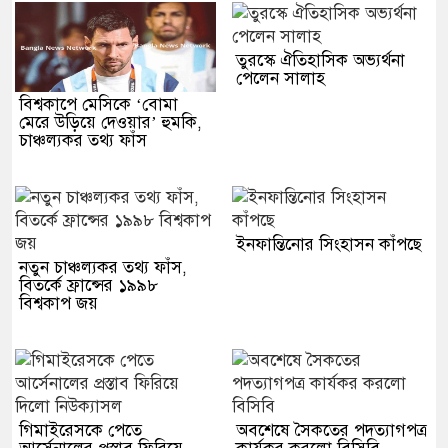
তুরস্কে ঐতিহাসিক অভ্যর্থনা
পেলেন সালাহ
বিশ্বকাপে মেসিকে ‘বোমা
মেরে উড়িয়ে দেওয়ার’ হুমকি,
চাঞ্চল্যকর তথ্য ফাঁস
ইনফান্তিনোর সিংহাসন কাঁপছে
নতুন চাঞ্চল্যকর তথ্য ফাঁস,
বিতর্কে ফ্রান্সের ১৯৯৮
বিশ্বকাপ জয়
গিমাইরেসকে পেতে
অবশেষে সৈকতের পদত্যাগপত্র