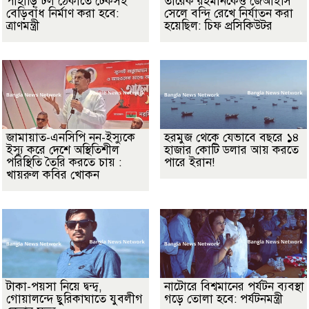
পাহাড়ি ঢল ঠেকাতে টেকসই
তারেক রহমানকেও জেআইসি
বেড়িবাঁধ নির্মাণ করা হবে:
সেলে বন্দি রেখে নির্যাতন করা
ত্রাণমন্ত্রী
হয়েছিল: চিফ প্রসিকিউটর
জামায়াত-এনসিপি নন-ইস্যুকে
হরমুজ থেকে যেভাবে বছরে ১৪
ইস্যু করে দেশে অস্থিতিশীল
হাজার কোটি ডলার আয় করতে
পরিস্থিতি তৈরি করতে চায় :
পারে ইরান!
খায়রুল কবির খোকন
টাকা-পয়সা নিয়ে দ্বন্দ্ব,
নাটোরে বিশ্বমানের পর্যটন ব্যবস্থা
গোয়ালন্দে ছুরিকাঘাতে যুবলীগ
গড়ে তোলা হবে: পর্যটনমন্ত্রী