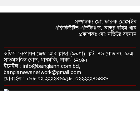
সম্পাদকঃ মো: ফারুক হোসেইন
এক্সিকিউটিভ এডিটরঃ ড. আব্দুর রহিম খান
প্রকাশকঃ মো: মতিউর রহমান
অফিস : রুপায়ন জেড. আর প্লাজা (৯তলা), প্লট- ৪৬,রোড নং- ৯/এ,
সাতমসজিদ রোড, ধানমন্ডি, ঢাকা- ১২০৯।
ইমেইল : info@banglann.com.bd,
banglanewsnetwork@gmail.com
মোবাইল : +৮৮ ০২ ২২২২৪৬৯১৮, ০২২২২২৪৬৪৪৯
© 2026 All rights reserved by Bangla News Network
About Us
Contact Us
Conditions
Privacy &
Policy
Apcom Group
Developed BY