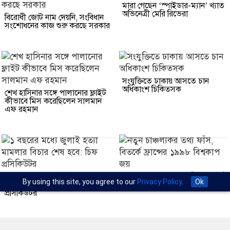
মারা গেছেন ‘স্পাইডার-ম্যান’ খ্যাত
অভিনেত্রী মেরি রিভেরা
বিরোধী জোট নাম দেয়নি, সংবিধান
সংশোধনের কাজ শুরু করছে সরকার
সংযুক্তিতে ঢাকায় আসতে চান
অধিকাংশ চিকিত্সক
শেখ হাসিনার সঙ্গে পালানোর ফ্লাইট
কীভাবে মিস করেছিলেন সালমান
এফ রহমান
১ বছরের মধ্যে জুলাই হত্যা
নতুন চাঞ্চল্যকর তথ্য ফাঁস, বিতর্কে
By using this site, you agree to our
Privacy Policy
.
Ok
মামলার বিচার শেষ হবে: চিফ
ফ্রান্সের ১৯৯৮ বিশ্বকাপ জয়
প্রসিকিউটর