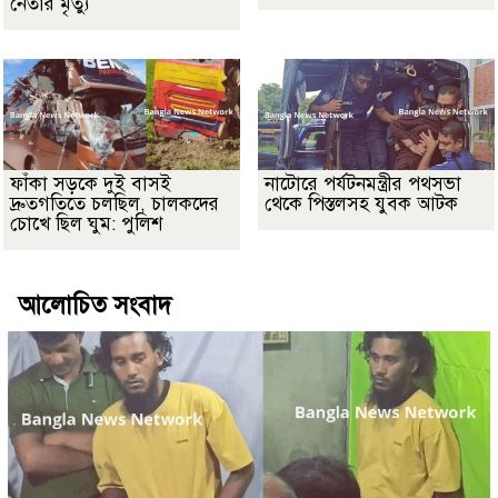
নেতার মৃত্যু
ফাঁকা সড়কে দুই বাসই
নাটোরে পর্যটনমন্ত্রীর পথসভা
দ্রুতগতিতে চলছিল, চালকদের
থেকে পিস্তলসহ যুবক আটক
চোখে ছিল ঘুম: পুলিশ
আলোচিত সংবাদ