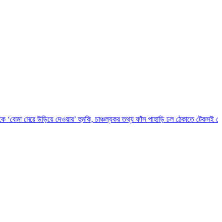
উড়িয়ে দেওয়ার’ হুমকি, চাঞ্চল্যকর তথ্য ফাঁস
পাহাড়ি ঢল ঠেকাতে টেকসই বেড়িবাঁধ নির্মাণ করা 