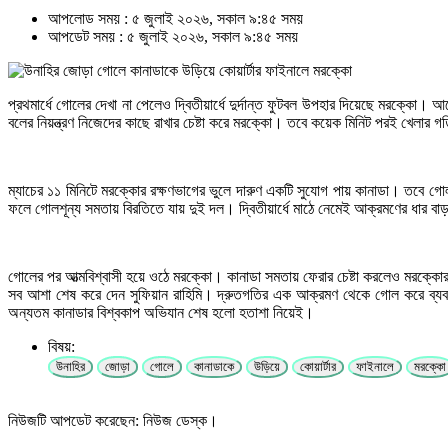
আপলোড সময় : ৫ জুলাই ২০২৬, সকাল ৯:৪৫ সময়
আপডেট সময় : ৫ জুলাই ২০২৬, সকাল ৯:৪৫ সময়
প্রথমার্ধে গোলের দেখা না পেলেও দ্বিতীয়ার্ধে দুর্দান্ত ফুটবল উপহার দিয়েছে মরক্ক
বলের নিয়ন্ত্রণ নিজেদের কাছে রাখার চেষ্টা করে মরক্কো। তবে কয়েক মিনিট পরই খেলার গ
ম্যাচের ১১ মিনিটে মরক্কোর রক্ষণভাগের ভুলে দারুণ একটি সুযোগ পায় কানাডা। তবে 
ফলে গোলশূন্য সমতায় বিরতিতে যায় দুই দল। দ্বিতীয়ার্ধে মাঠে নেমেই আক্রমণের ধার 
গোলের পর আত্মবিশ্বাসী হয়ে ওঠে মরক্কো। কানাডা সমতায় ফেরার চেষ্টা করলেও মরক্কোর
সব আশা শেষ করে দেন সুফিয়ান রাহিমি। দ্রুতগতির এক আক্রমণ থেকে গোল করে ব্যবধ
অন্যতম কানাডার বিশ্বকাপ অভিযান শেষ হলো হতাশা নিয়েই।
বিষয়:
উনাহির
জোড়া
গোলে
কানাডাকে
উড়িয়ে
কোয়ার্টার
ফাইনালে
মরক্কো
নিউজটি আপডেট করেছেন: নিউজ ডেস্ক।