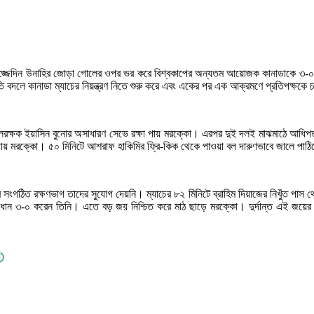
ো। আজ্জেদিন উনাহির জোড়া গোলের ওপর ভর করে বিশ্বকাপের অন্যতম আয়োজক কানাডাকে ৩-০ ব
তি বদলে কানাডা ম্যাচের নিয়ন্ত্রণ নিতে শুরু করে এবং একের পর এক আক্রমণে প্রতিপক্ষকে
গোলরক্ষক ইয়াসিন বুনোর অসাধারণ সেভে রক্ষা পায় মরক্কো। এরপর দুই দলই মাঝমাঠে আধিপ
বাড়ায় মরক্কো। ৫০ মিনিটে আশরাফ হাকিমির ফ্রি-কিক থেকে পাওয়া বল দারুণভাবে জালে পা
 সংগঠিত রক্ষণভাগ তাদের সুযোগ দেয়নি। ম্যাচের ৮২ মিনিটে ব্রাহিম দিয়াজের নিখুঁত পা
ান ৩-০ করেন তিনি। এতে বড় জয় নিশ্চিত করে মাঠ ছাড়ে মরক্কো। দুর্দান্ত এই জয়ের ফ