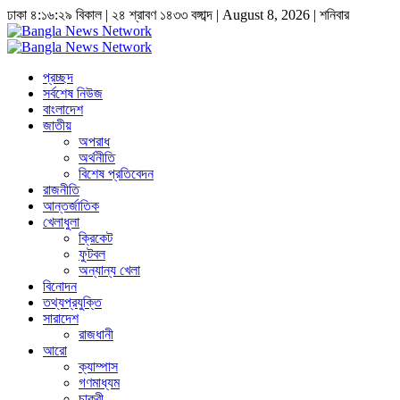
ঢাকা
৪:১৬:৩০ বিকাল
|
২৪ শ্রাবণ ১৪৩৩ বঙ্গাব্দ | August 8, 2026
|
শনিবার
প্রচ্ছদ
সর্বশেষ নিউজ
বাংলাদেশ
জাতীয়
অপরাধ
অর্থনীতি
বিশেষ প্রতিবেদন
রাজনীতি
আন্তর্জাতিক
খেলাধুলা
ক্রিকেট
ফুটবল
অন্যান্য খেলা
বিনোদন
তথ্যপ্রযুক্তি
সারাদেশ
রাজধানী
আরো
ক্যাম্পাস
গণমাধ্যম
চাকুরী