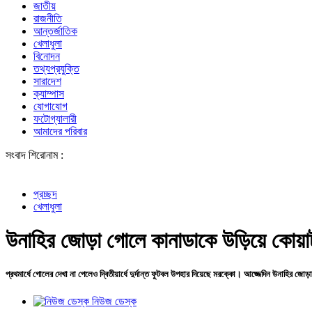
জাতীয়
রাজনীতি
আন্তর্জাতিক
খেলাধুলা
বিনোদন
তথ্যপ্রযুক্তি
সারাদেশ
ক্যাম্পাস
যোগাযোগ
ফটোগ্যালারী
আমাদের পরিবার
সংবাদ শিরোনাম :
একটি চক্র জ্
প্রচ্ছদ
খেলাধুলা
উনাহির জোড়া গোলে কানাডাকে উড়িয়ে কোয়ার
প্রথমার্ধে গোলের দেখা না পেলেও দ্বিতীয়ার্ধে দুর্দান্ত ফুটবল উপহার দিয়েছে মরক্কো। আজ্জেদিন উনাহির জ
নিউজ ডেস্ক