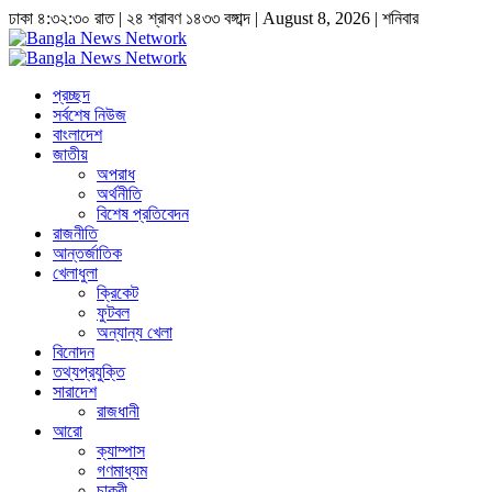
ঢাকা
৪:৩২:৩১ রাত
|
২৪ শ্রাবণ ১৪৩৩ বঙ্গাব্দ | August 8, 2026
|
শনিবার
প্রচ্ছদ
সর্বশেষ নিউজ
বাংলাদেশ
জাতীয়
অপরাধ
অর্থনীতি
বিশেষ প্রতিবেদন
রাজনীতি
আন্তর্জাতিক
খেলাধুলা
ক্রিকেট
ফুটবল
অন্যান্য খেলা
বিনোদন
তথ্যপ্রযুক্তি
সারাদেশ
রাজধানী
আরো
ক্যাম্পাস
গণমাধ্যম
চাকুরী