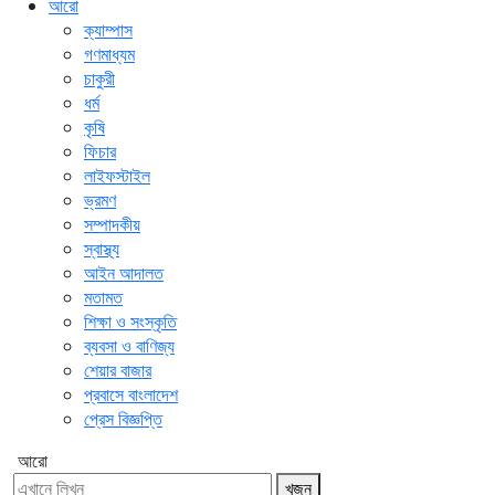
আরো
ক্যাম্পাস
গণমাধ্যম
চাকুরী
ধর্ম
কৃষি
ফিচার
লাইফস্টাইল
ভ্রমণ
সম্পাদকীয়
স্বাস্থ্য
আইন আদালত
মতামত
শিক্ষা ও সংস্কৃতি
ব্যবসা ও বাণিজ্য
শেয়ার বাজার
প্রবাসে বাংলাদেশ
প্রেস বিজ্ঞপ্তি
আরো
খুজুন