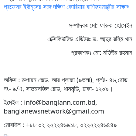
প্রফেসর ইউনূসের সঙ্গে দক্ষিণ কোরিয়ার বাণিজ্যমন্ত্রীর সাক্ষাৎ
সম্পাদকঃ মো: ফারুক হোসেইন
এক্সিকিউটিভ এডিটরঃ ড. আব্দুর রহিম খান
প্রকাশকঃ মো: মতিউর রহমান
অফিস : রুপায়ন জেড. আর প্লাজা (৯তলা), প্লট- ৪৬,রোড
নং- ৯/এ, সাতমসজিদ রোড, ধানমন্ডি, ঢাকা- ১২০৯।
ইমেইল : info@banglann.com.bd,
banglanewsnetwork@gmail.com
মোবাইল : +৮৮ ০২ ২২২২৪৬৯১৮, ০২২২২২৪৬৪৪৯