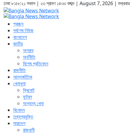
ঢাকা
৮:৫৮:২২ সকাল
|
২৩ শ্রাবণ ১৪৩৩ বঙ্গাব্দ | August 7, 2026
|
শুক্রবার
প্রচ্ছদ
সর্বশেষ নিউজ
বাংলাদেশ
জাতীয়
অপরাধ
অর্থনীতি
বিশেষ প্রতিবেদন
রাজনীতি
আন্তর্জাতিক
খেলাধুলা
ক্রিকেট
ফুটবল
অন্যান্য খেলা
বিনোদন
তথ্যপ্রযুক্তি
সারাদেশ
রাজধানী