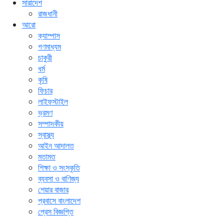
সারাদেশ
রাজধানী
আরো
ক্যাম্পাস
গণমাধ্যম
চাকুরী
ধর্ম
কৃষি
ফিচার
লাইফস্টাইল
ভ্রমণ
সম্পাদকীয়
স্বাস্থ্য
আইন আদালত
মতামত
শিক্ষা ও সংস্কৃতি
ব্যবসা ও বাণিজ্য
শেয়ার বাজার
প্রবাসে বাংলাদেশ
প্রেস বিজ্ঞপ্তি