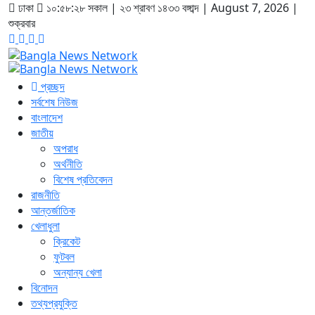
ঢাকা
১০:৫৮:২৮ সকাল
|
২৩ শ্রাবণ ১৪৩৩ বঙ্গাব্দ | August 7, 2026
|
শুক্রবার
প্রচ্ছদ
সর্বশেষ নিউজ
বাংলাদেশ
জাতীয়
অপরাধ
অর্থনীতি
বিশেষ প্রতিবেদন
রাজনীতি
আন্তর্জাতিক
খেলাধুলা
ক্রিকেট
ফুটবল
অন্যান্য খেলা
বিনোদন
তথ্যপ্রযুক্তি