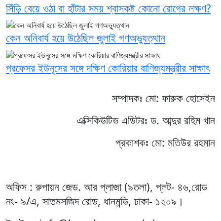
সিঁড়ি বেয়ে ওঠা বা হাঁটার সময় শ্বাসকষ্ট কোনো রোগের লক্ষণ?
কেন অনিবার্য হয়ে উঠেছিল জুলাই গণঅভ্যুত্থান
প্রফেসর ইউনূসের সঙ্গে দক্ষিণ কোরিয়ার বাণিজ্যমন্ত্রীর সাক্ষাৎ
সম্পাদকঃ মো: ফারুক হোসেইন
এক্সিকিউটিভ এডিটরঃ ড. আব্দুর রহিম খান
প্রকাশকঃ মো: মতিউর রহমান
অফিস : রুপায়ন জেড. আর প্লাজা (৯তলা), প্লট- ৪৬,রোড
নং- ৯/এ, সাতমসজিদ রোড, ধানমন্ডি, ঢাকা- ১২০৯।