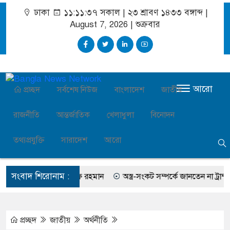
ঢাকা
১১:১১:৩৮ সকাল
|
২৩ শ্রাবণ ১৪৩৩ বঙ্গাব্দ |
August 7, 2026
|
শুক্রবার
আরো
প্রচ্ছদ
সর্বশেষ নিউজ
বাংলাদেশ
জাতীয়
রাজনীতি
আন্তর্জাতিক
খেলাধুলা
বিনোদন
তথ্যপ্রযুক্তি
সারাদেশ
আরো
সংবাদ শিরোনাম :
 করেছিলেন সালমান এফ রহমান
অস্ত্র-সংকট সম্পর্কে জানতেন না ট্রাম্প, হেগসে
প্রচ্ছদ
জাতীয়
অর্থনীতি