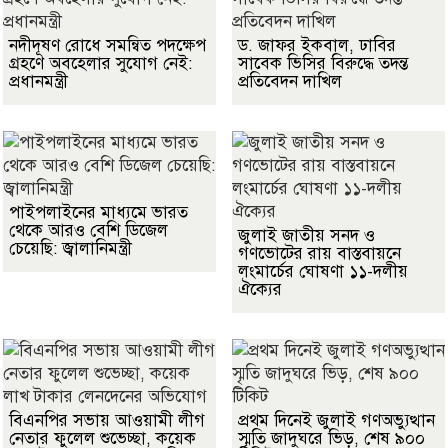
নদীদূষণ রোধে সমন্বিত পদক্ষেপ
ড. জাফর ইকবাল, ঢাবির
গ্রহণে অবহেলার সুযোগ নেই:
সাবেক ভিসির বিরুদ্ধে তদন্ত
প্রধানমন্ত্রী
প্রতিবেদন দাখিল
পাইপলাইনের মাধ্যমে ভারত
থেকে আরও বেশি ডিজেল
জুলাই জাতীয় সনদ ও
চেয়েছি: জ্বালানিমন্ত্রী
গণভোটের রায় বাস্তবায়নে
লংমার্চের ঘোষণা ১১-দলীয়
ঐক্যের
বিএনপির সভায় আওয়ামী লীগ
প্রথম দিনেই জুলাই গণঅভ্যুত্থান
নেতার ফুলেল শুভেচ্ছা, কয়েক
স্মৃতি জাদুঘরে ভিড়, শেষ ৯০০