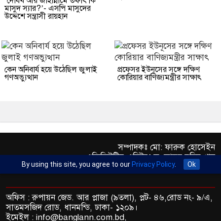
‘দোযখ আর জাহান্নামে তফাৎ কি
মাসুদ স্যার?’- এসপি মাসুদের
উদ্দেশে সন্ত্রাসী রায়হান
কেন অনিবার্য হয়ে উঠেছিল জুলাই
প্রফেসর ইউনূসের সঙ্গে দক্ষিণ
গণঅভ্যুত্থান
কোরিয়ার বাণিজ্যমন্ত্রীর সাক্ষাৎ
সম্পাদকঃ মো: ফারুক হোসেইন
এক্সিকিউটিভ এডিটরঃ ড. আব্দুর রহিম খান
By using this site, you agree to our
Privacy Policy
.
Ok
প্রকাশকঃ মো: মতিউর রহমান
অফিস : রুপায়ন জেড. আর প্লাজা (৯তলা), প্লট- ৪৬,রোড নং- ৯/এ,
সাতমসজিদ রোড, ধানমন্ডি, ঢাকা- ১২০৯।
ইমেইল : info@banglann.com.bd,