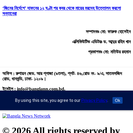
‘জিনের নির্দেশে’ দাফনের ১২ ঘণ্টা পর কবর থেকে মায়ের মরদেহ উত্তোলন করলো
সন্তানেরা
সম্পাদকঃ মো: ফারুক হোসেইন
এক্সিকিউটিভ এডিটরঃ ড. আব্দুর রহিম খান
প্রকাশকঃ মো: মতিউর রহমান
অফিস : রুপায়ন জেড. আর প্লাজা (৯তলা), প্লট- ৪৬,রোড নং- ৯/এ, সাতমসজিদ
রোড, ধানমন্ডি, ঢাকা- ১২০৯।
ইমেইল : info@banglann.com.bd,
banglanewsnetwork@gmail.com
By using this site, you agree to our
Privacy Policy
.
Ok
মোবাইল : +৮৮ ০২ ২২২২৪৬৯১৮, ০২২২২২৪৬৪৪৯
© 2026 All rights reserved by