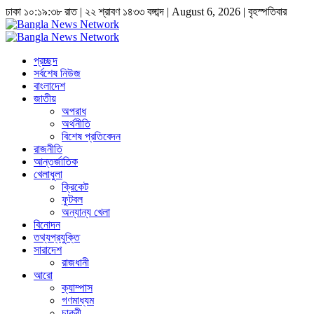
ঢাকা
১০:১৯:৩৮ রাত
|
২২ শ্রাবণ ১৪৩৩ বঙ্গাব্দ | August 6, 2026
|
বৃহস্পতিবার
প্রচ্ছদ
সর্বশেষ নিউজ
বাংলাদেশ
জাতীয়
অপরাধ
অর্থনীতি
বিশেষ প্রতিবেদন
রাজনীতি
আন্তর্জাতিক
খেলাধুলা
ক্রিকেট
ফুটবল
অন্যান্য খেলা
বিনোদন
তথ্যপ্রযুক্তি
সারাদেশ
রাজধানী
আরো
ক্যাম্পাস
গণমাধ্যম
চাকুরী