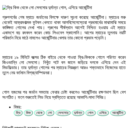
গ্রুপপর্বের শেষ ম্যাচে জর্ডানের বিপক্ষে দারুণ সূচনা করেছে আর্জেন্টিনা। ম্যাচের শুরু
থেকেই আক্রমণাত্মক ফুটবল খেলতে থাকা আলবিসেলেস্তেরা প্রথমার্ধের মাঝামাঝি সময়ে
কাঙ্ক্ষিত গোলের দেখা পায়। গ্রুপের শীর্ষস্থান আগেই নিশ্চিত হওয়ায় এই ম্যাচে
একাদশে বড় রদবদল করেন কোচ লিওনেল স্কালোনি। আগের ম্যাচের তুলনায় নয়টি
পরিবর্তন নিয়ে মাঠে নামলেও আর্জেন্টিনার খেলায় তার কোনো প্রভাব পড়েনি।
ম্যাচের ১৯ মিনিটে বক্সের ঠিক বাইরে থেকে পাওয়া ফ্রি-কিককে গোলে পরিণত করেন
জিওভান্নি লো সেলসো। নিখুঁত শটে বল জালে জড়িয়ে দলকে এগিয়ে দেন এই
মিডফিল্ডার। তার দুর্দান্ত গোলের পর ম্যাচের নিয়ন্ত্রণ আরও শক্তভাবে নিজেদের হাতে
তুলে নেয় বর্তমান বিশ্বচ্যাম্পিয়নরা।
গোল হজমের পর জর্ডান সমতায় ফেরার চেষ্টা করলেও আর্জেন্টিনার রক্ষণভাগ ছিল বেশ
সংগঠিত। ফলে শুরুতেই লিড নিয়ে স্বস্তিতে রয়েছে আকাশি-সাদা শিবির।
বিষয়:
ফ্রি
কিক
থেকে
লো
সেলসোর
দুর্দান্ত
গোল
এগিয়ে
আর্জেন্টিনা