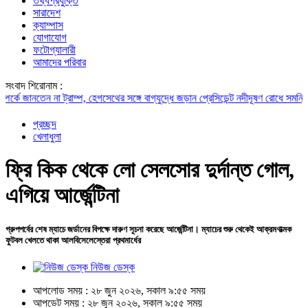
তথ্যপ্রযুক্তি
সারাদেশ
ক্যাম্পাস
যোগাযোগ
ফটোগ্যালারী
আমাদের পরিবার
সংবাদ শিরোনাম :
 জানতেন না ট্রাম্প, হেগসেথের সঙ্গে বাগ্‌যুদ্ধে জড়ান প্রেসিডেন্ট
নদীদূষণ রোধে সমন্বিত পদক্
প্রচ্ছদ
খেলাধুলা
ফ্রি কিক থেকে লো সেলসোর দুর্দান্ত গোল,
এগিয়ে আর্জেন্টিনা
গ্রুপপর্বের শেষ ম্যাচে জর্ডানের বিপক্ষে দারুণ সূচনা করেছে আর্জেন্টিনা। ম্যাচের শুরু থেকেই আক্রমণাত্মক
ফুটবল খেলতে থাকা আলবিসেলেস্তেরা প্রথমার্ধের
নিউজ ডেস্ক
আপলোড সময় : ২৮ জুন ২০২৬, সকাল ৯:৫৫ সময়
আপডেট সময় : ২৮ জুন ২০২৬, সকাল ৯:৫৫ সময়