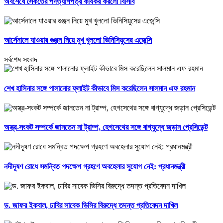
অবশেষে সৈকতের পদত্যাগপত্র কার্যকর করলো বিসিবি
আর্সেনালে যাওয়ার গুঞ্জন নিয়ে মুখ খুললো ভিনিসিয়ুসের এজেন্সি
সর্বশেষ সংবাদ
শেখ হাসিনার সঙ্গে পালানোর ফ্লাইট কীভাবে মিস করেছিলেন সালমান এফ রহমান
অস্ত্র-সংকট সম্পর্কে জানতেন না ট্রাম্প, হেগসেথের সঙ্গে বাগ্‌যুদ্ধে জড়ান প্রেসিডেন্ট
নদীদূষণ রোধে সমন্বিত পদক্ষেপ গ্রহণে অবহেলার সুযোগ নেই: প্রধানমন্ত্রী
ড. জাফর ইকবাল, ঢাবির সাবেক ভিসির বিরুদ্ধে তদন্ত প্রতিবেদন দাখিল