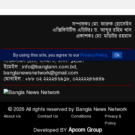
সম্পাদকঃ মো: ফারুক হোসেইন
এক্সিকিউটিভ এডিটরঃ ড. আব্দুর রহিম খান
প্রকাশকঃ মো: মতিউর রহমান
অফিস : রুপায়ন জেড. আর প্লাজা (৯তলা), প্লট- ৪৬,রোড নং- ৯/এ,
By using this site, you agree to our
Privacy Policy
.
Ok
সাতমসজিদ রোড, ধানমন্ডি, ঢাকা- ১২০৯।
ইমেইল : info@banglann.com.bd,
banglanewsnetwork@gmail.com
মোবাইল : +৮৮ ০২ ২২২২৪৬৯১৮, ০২২২২২৪৬৪৪৯
© 2026 All rights reserved by Bangla News Network
About Us
Contact Us
Conditions
Privacy &
Policy
Apcom Group
Developed BY