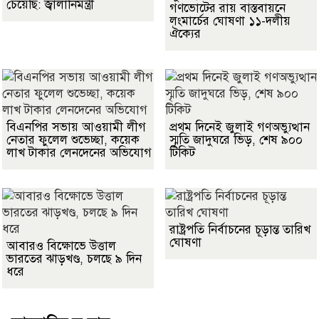
চেয়েছি: জ্বালানিমন্ত্রী
গণভোটের রায় বাস্তবায়নে
লংমার্চের ঘোষণা ১১-দলীয়
ঐক্যের
বিএনপির সভায় আওয়ামী লীগ
প্রথম দিনেই জুলাই গণঅভ্যুত্থান
নেতার ফুলেল শুভেচ্ছা, কয়েক
স্মৃতি জাদুঘরে ভিড়, শেষ ৯০০
লাখ টাকার লেনদেনের অভিযোগ
টিকিট
রাষ্ট্রপতি নির্বাচনের চূড়ান্ত তারিখ
ঘোষণা
আবারও বিক্ষোভে উত্তাল
ভারতের ঝাড়খণ্ড, চলছে ৯ দিন
ধরে