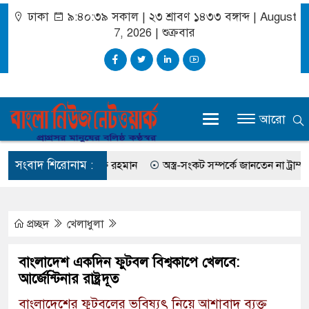
ঢাকা
৯:৪০:৪০ সকাল
|
২৩ শ্রাবণ ১৪৩৩ বঙ্গাব্দ | August
7, 2026
|
শুক্রবার
আরো
সংবাদ শিরোনাম :
করেছিলেন সালমান এফ রহমান
অস্ত্র-সংকট সম্পর্কে জানতেন না ট্রাম্প, হেগসে
প্রচ্ছদ
খেলাধুলা
বাংলাদেশ একদিন ফুটবল বিশ্বকাপে খেলবে:
আর্জেন্টিনার রাষ্ট্রদূত
বাংলাদেশের ফুটবলের ভবিষ্যৎ নিয়ে আশাবাদ ব্যক্ত