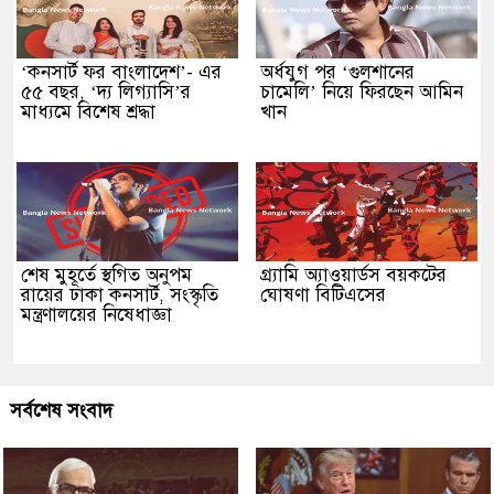
‘কনসার্ট ফর বাংলাদেশ’- এর
অর্ধযুগ পর ‘গুলশানের
৫৫ বছর, ‘দ্য লিগ্যাসি’র
চামেলি’ নিয়ে ফিরছেন আমিন
মাধ্যমে বিশেষ শ্রদ্ধা
খান
শেষ মুহূর্তে স্থগিত অনুপম
গ্র্যামি অ্যাওয়ার্ডস বয়কটের
রায়ের ঢাকা কনসার্ট, সংস্কৃতি
ঘোষণা বিটিএসের
মন্ত্রণালয়ের নিষেধাজ্ঞা
সর্বশেষ সংবাদ