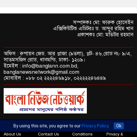
সম্পাদকঃ মো: ফারুক হোসেইন
এক্সিকিউটিভ এডিটরঃ ড. আব্দুর রহিম খান
প্রকাশকঃ মো: মতিউর রহমান
অফিস : রুপায়ন জেড. আর প্লাজা (৯তলা), প্লট- ৪৬,রোড নং- ৯/এ,
সাতমসজিদ রোড, ধানমন্ডি, ঢাকা- ১২০৯।
ইমেইল : info@banglann.com.bd,
banglanewsnetwork@gmail.com
মোবাইল : +৮৮ ০২ ২২২২৪৬৯১৮, ০২২২২২৪৬৪৪৯
By using this site, you agree to our
Privacy Policy
.
Ok
© 2026 All rights reserved by Bangla News Network
About Us
Contact Us
Conditions
Privacy &