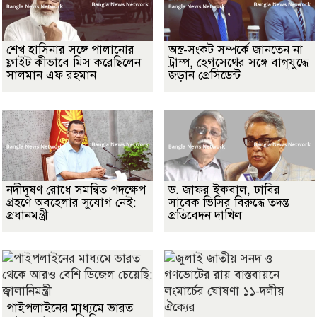
শেখ হাসিনার সঙ্গে পালানোর
অস্ত্র-সংকট সম্পর্কে জানতেন না
ফ্লাইট কীভাবে মিস করেছিলেন
ট্রাম্প, হেগসেথের সঙ্গে বাগ্‌যুদ্ধে
সালমান এফ রহমান
জড়ান প্রেসিডেন্ট
নদীদূষণ রোধে সমন্বিত পদক্ষেপ
ড. জাফর ইকবাল, ঢাবির
গ্রহণে অবহেলার সুযোগ নেই:
সাবেক ভিসির বিরুদ্ধে তদন্ত
প্রধানমন্ত্রী
প্রতিবেদন দাখিল
পাইপলাইনের মাধ্যমে ভারত