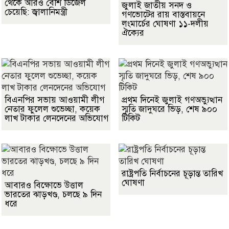
থেকে আরও বেশি ডিজেল
জুলাই জাতীয় সনদ ও
চেয়েছি: জ্বালানিমন্ত্রী
গণভোটের রায় বাস্তবায়নে
লংমার্চের ঘোষণা ১১-দলীয়
ঐক্যের
বিএনপির সভায় আওয়ামী লীগ
প্রথম দিনেই জুলাই গণঅভ্যুত্থান
নেতার ফুলেল শুভেচ্ছা, কয়েক
স্মৃতি জাদুঘরে ভিড়, শেষ ৯০০
লাখ টাকার লেনদেনের অভিযোগ
টিকিট
রাষ্ট্রপতি নির্বাচনের চূড়ান্ত তারিখ
ঘোষণা
আবারও বিক্ষোভে উত্তাল
ভারতের ঝাড়খণ্ড, চলছে ৯ দিন
ধরে