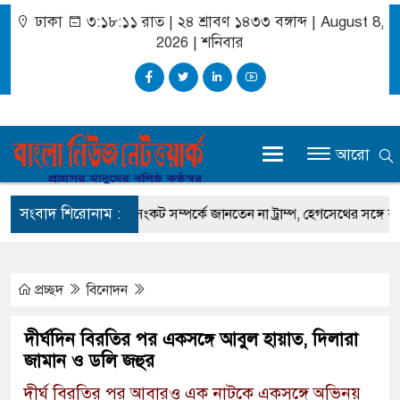
ঢাকা
৩:১৮:১২ রাত
|
২৪ শ্রাবণ ১৪৩৩ বঙ্গাব্দ | August 8,
2026
|
শনিবার
আরো
সংবাদ শিরোনাম :
ন
অস্ত্র-সংকট সম্পর্কে জানতেন না ট্রাম্প, হেগসেথের সঙ্গে বাগ্‌যুদ্ধে জড়ান প্
প্রচ্ছদ
বিনোদন
দীর্ঘদিন বিরতির পর একসঙ্গে আবুল হায়াত, দিলারা
জামান ও ডলি জহুর
দীর্ঘ বিরতির পর আবারও এক নাটকে একসঙ্গে অভিনয়