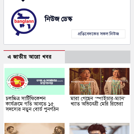
নিউজ ডেস্ক
প্রতিবেদকের সকল নিউজ
এ জাতীয় আরো খবর
চলচ্চিত্র সার্টিফিকেশন
মারা গেছেন ‘স্পাইডার-ম্যান’
কার্যক্রমে গতি আনতে ১৫
খ্যাত অভিনেত্রী মেরি রিভেরা
সদস্যের নতুন বোর্ড পুনর্গঠন