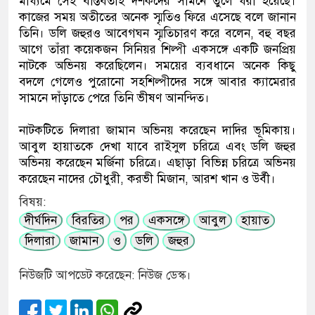
মাধ্যমে সেই বাস্তবতাই দর্শকদের সামনে তুলে ধরা হয়েছে।
কাজের সময় অতীতের অনেক স্মৃতিও ফিরে এসেছে বলে জানান
তিনি। ডলি জহুরও আবেগঘন স্মৃতিচারণ করে বলেন, বহু বছর
আগে তাঁরা কয়েকজন সিনিয়র শিল্পী একসঙ্গে একটি জনপ্রিয়
নাটকে অভিনয় করেছিলেন। সময়ের ব্যবধানে অনেক কিছু
বদলে গেলেও পুরোনো সহশিল্পীদের সঙ্গে আবার ক্যামেরার
সামনে দাঁড়াতে পেরে তিনি ভীষণ আনন্দিত।
নাটকটিতে দিলারা জামান অভিনয় করেছেন দাদির ভূমিকায়।
আবুল হায়াতকে দেখা যাবে রাইসুল চরিত্রে এবং ডলি জহুর
অভিনয় করেছেন মর্জিনা চরিত্রে। এছাড়া বিভিন্ন চরিত্রে অভিনয়
করেছেন নাদের চৌধুরী, করভী মিজান, আরশ খান ও উর্বী।
বিষয়:
দীর্ঘদিন
বিরতির
পর
একসঙ্গে
আবুল
হায়াত
দিলারা
জামান
ও
ডলি
জহুর
নিউজটি আপডেট করেছেন: নিউজ ডেস্ক।