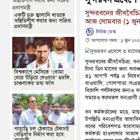
সুন্দরবনের জীববৈচিত্
একটি চক্র জ্বালানি খাতকে
আজ সোমবার (১ জুন)
অস্থিতিশীল করার জন্য সক্রিয়:
প্রধানমন্ত্রী
নিউজ ডেস্ক
আপলোড সময় : ১ জুন ২০২
সুন্দরবনের জীববৈচিত্র্য, 
টানা তিন মাসের জন্য বনা
বিশ্বকাপে মেসিকে ‘বোমা
৩১ আগস্ট পর্যন্ত এ নিষে
মেরে উড়িয়ে দেওয়ার’ হুমকি,
চাঞ্চল্যকর তথ্য ফাঁস
বাওয়ালি, গোলপাতা সংগ্র
বিদেশি পর্যটকদের জন্যও ব
সময়েও করমজল বন্যপ্রাণী প্
বন কর্মকর্তাদের মতে, মা
উপস্থিতি বন্যপ্রাণীর স্বা
বনের পরিবেশগত ভারসাম্য রক
পাহাড়ি ঢল ঠেকাতে টেকসই
কর্মকর্তা হাওলাদার আজা
বেড়িবাঁধ নির্মাণ করা হবে: