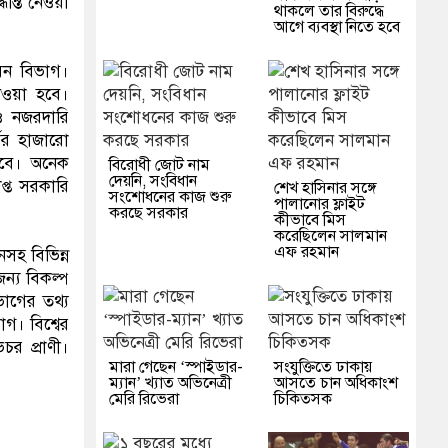
ধান্ত নেওয়া
থাকলে তার বিরুদ্ধে
আগে ব্যবস্থা নিতে হবে
বন বিভাগ।
েওয়া হবে।
 ও নজরদারি
্ভর হাজারো
কবে। অনেক
বিরোধী জোট নাম
দেয়নি, সংবিধান
প্ত সরকারি
শেখ হাসিনার সঙ্গে
সংশোধনের কাজ শুরু
পালানোর ফ্লাইট
করছে সরকার
কীভাবে মিস
করেছিলেন সালমান
এফ রহমান
নসহ বিভিন্ন
ন্য বিকল্প
ভাগের তথ্য
গ। বিশ্বের
চর প্রাণী।
মারা গেছেন ‘স্পাইডার-
সংযুক্তিতে ঢাকায়
ম্যান’ খ্যাত অভিনেত্রী
আসতে চান অধিকাংশ
মেরি রিভেরা
চিকিত্সক