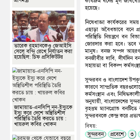
ত্রাণমন্ত্রী
কার্যক্রম বনের মূল জীববৈচ
হয়েছে।
নিষেধাজ্ঞা কার্যকরের স
এছাড়া অবৈধভাবে বনে প্র
পরিস্থিতি নিয়ন্ত্রণে বন
জোরদার করা হবে। তবে বন 
তারেক রহমানকেও জেআইসি
মানুষ। বনজ সম্পদ আহরণ
সেলে বন্দি রেখে নির্যাতন করা
হয়েছিল: চিফ প্রসিকিউটর
বনজীবীর দাবি, দীর্ঘদিন 
সহায়তা বা বিকল্প কর্মসংস
সুন্দরবন ও বাংলাদেশ উপকূল
কারণে সাম্প্রতিক বছরগুলো
কর্মসংস্থান এবং নিষিদ্ধক
অনুযায়ী, বাংলাদেশের সুন্
জামায়াত-এনসিপি নন-ইস্যুকে
বৃহত্তম ম্যানগ্রোভ বনটিত
ইস্যু করে দেশে অস্থিতিশীল
সুন্দরবনকে কেন্দ্র করে প্রত
পরিস্থিতি তৈরি করতে চায় :
খায়রুল কবির খোকন
বিষয়:
সুন্দরবন
প্রবেশে
৩