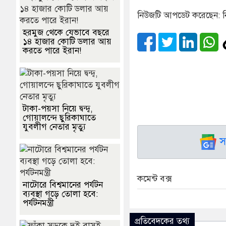
নিউজটি আপডেট করেছেন: ন
হরমুজ থেকে যেভাবে বছরে
১৪ হাজার কোটি ডলার আয়
করতে পারে ইরান!
টাকা-পয়সা নিয়ে দ্বন্দ্ব,
গোয়ালন্দে ছুরিকাঘাতে
যুবলীগ নেতার মৃত্যু
স
কমেন্ট বক্স
নাটোরে বিশ্বমানের পর্যটন
ব্যবস্থা গড়ে তোলা হবে:
পর্যটনমন্ত্রী
প্রতিবেদকের তথ্য