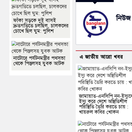
নিউজ 
ফাঁকা সড়কে দুই বাসই
দ্রুতগতিতে চলছিল, চালকদের
চোখে ছিল ঘুম: পুলিশ
এ জাতীয় আরো খবর
নাটোরে পর্যটনমন্ত্রীর পথসভা
থেকে পিস্তলসহ যুবক আটক
জামায়াত-এনসিপি নন-ইস্যুক
ইস্যু করে দেশে অস্থিতিশীল
পরিস্থিতি তৈরি করতে চায় :
খায়রুল কবির খোকন