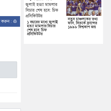
নতুন চাঞ্চল্যকর তথ্য
ন্ট করুন :
১ বছরের মধ্যে জুলাই
ফাঁস, বিতর্কে ফ্রান্সের
হত্যা মামলার বিচার
১৯৯৮ বিশ্বকাপ জয়
শেষ হবে: চিফ
প্রসিকিউটর