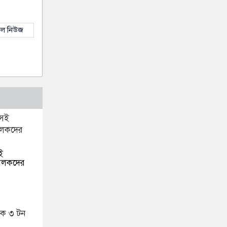
কল নিউজ
ই
চালকদের