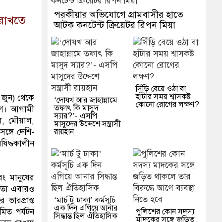
পরকীয়ার অভিযোগে গ্রামবাসীর হাতে
 রাখতে
আটক কনটেন্ট ক্রিয়েটর রিপন মিয়া
সিঁড়ি বেয়ে ওঠা বা
হাঁটার সময় শ্বাসকষ্ট
 জুন) থেকে
‘দোযখ আর জাহান্নামে
কোনো রোগের লক্ষণ?
তফাৎ কি মাসুদ
ভাগ। আগামী
স্যার?’- এসপি
লে, মৌয়াল,
মাসুদের উদ্দেশে সন্ত্রাসী
রায়হান
্গে দেশি-
ষিদ্ধকালীন
বং মানুষের
 মতো এবারও
‘মার্চ টু ঢাকা’ কর্মসূচি
ভারপ্রাপ্ত
এক দিন এগিয়ে আনার
পুলিশের কোন সদস্য
িত পর্যটন
সিদ্ধান্ত ছিল ঐতিহাসিক
মাদকের সঙ্গে জড়িত