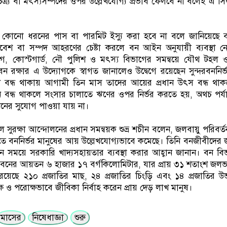
িত্র্য বা মৎস্যসম্পদের ওপর উল্লেখযোগ্য প্রভাব ফেলবে না বলেই এ সিদ্
ময় কোনো ধরনের পাস বা পারমিট ইস্যু করা হবে না বলে জানিয়েছে 
বেশ বা সম্পদ আহরণের চেষ্টা করলে বন আইন অনুযায়ী ব্যবস্থা ন
 বিভাগ, কোস্টগার্ড, নৌ পুলিশ ও মৎস্য বিভাগের সমন্বয়ে যৌথ টহল
রক্ষার এ উদ্যোগকে স্বাগত জানালেও উদ্বেগে রয়েছেন সুন্দরবননির
 বন্ধ থাকায় আগামী তিন মাস তাদের আয়ের প্রধান উৎস বন্ধ থা
বন বন্ধ থাকলে সংসার চালাতে ঋণের ওপর নির্ভর করতে হয়, অথচ পর্যা
্থানের সুযোগ পাওয়া যায় না।
 সুরক্ষা আন্দোলনের প্রধান সমন্বয়ক শুভ্র শচীন বলেন, জলবায়ু পরিবর্ত
তে বননির্ভর মানুষের আয় উল্লেখযোগ্যভাবে কমেছে। তিনি বনজীবীদের জ
ালীন সময়ে সরকারি খাদ্যসহায়তার ব্যবস্থা করার আহ্বান জানান। বন বি
দরবনের আয়তন ৬ হাজার ১৭ বর্গকিলোমিটার, যার প্রায় ৩১ শতাংশ জলভা
ে রয়েছে ২১০ প্রজাতির মাছ, ২৪ প্রজাতির চিংড়ি এবং ১৪ প্রজাতির উভ
্যক্ষ ও পরোক্ষভাবে জীবিকা নির্বাহ করেন প্রায় দেড় লাখ মানুষ।
মাসের
নিষেধাজ্ঞা
শুরু